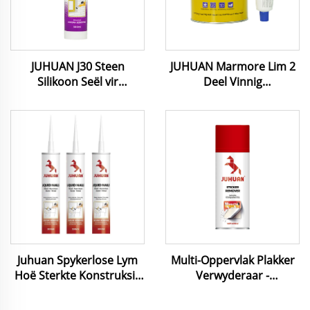
JUHUAN J30 Steen
JUHUAN Marmore Lim 2
Silikoon Seël vir
Deel Vinnig
Gordynmure Marmore
Behandelbare vir Graniet
Graniet Swart Wit Grys
Keramiekteëls Geelsbruin
280ml 300ml
Wit Transparant 0,8L 3L
4L 18L
Juhuan Spykerlose Lym
Multi-Oppervlak Plakker
Hoë Sterkte Konstruksie
Verwyderaar -
Lym vir Hout PVC Metaal
Omgewingsvriendelike
Beton
Formule vir Vinnige Plak