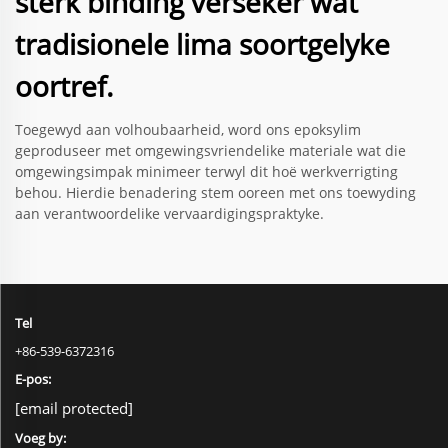
sterk binding verseker wat
tradisionele lima soortgelyke
oortref.
Toegewyd aan volhoubaarheid, word ons epoksylim
geproduseer met omgewingsvriendelike materiale wat die
omgewingsimpak minimeer terwyl dit hoë werkverrigting
behou. Hierdie benadering stem ooreen met ons toewyding
aan verantwoordelike vervaardigingspraktyke.
Tel
+86-539-6372316
E-pos:
[email protected]
Voeg by: