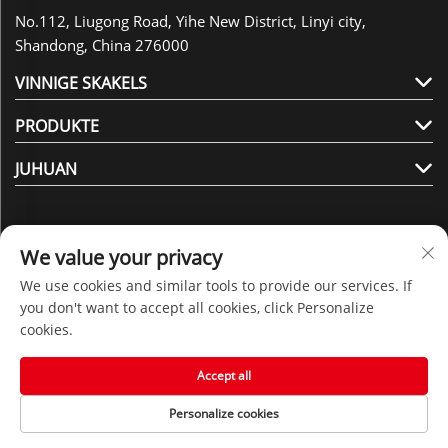
No.112, Liugong Road, Yihe New District, Linyi city,
Shandong, China 276000
VINNIGE SKAKELS
PRODUKTE
JUHUAN
We value your privacy
We use cookies and similar tools to provide our services. If
Volg Ons
you don't want to accept all cookies, click Personalize
cookies.
Alle regte voorbehou © 2025 deur Shandong Juhuan New
Accept all
Material Technology Co., Ltd. -
Privaatheidspolitiek
Personalize cookies
Tuisblad
PRODUKTE
KONTAK ONS
Boonste