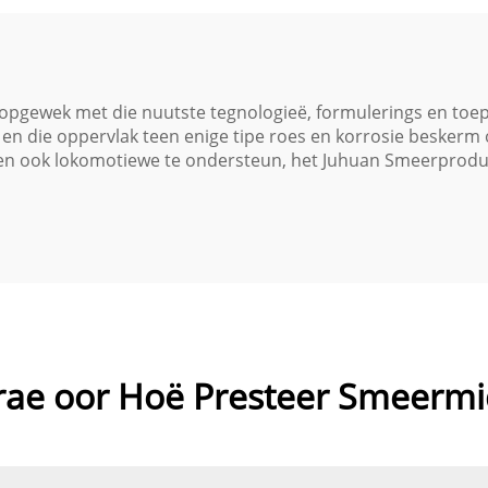
ende Veeldoelige
Gereedskap - Ver
Formule
Geraas, Vlugtighe
Korrosie
opgewek met die nuutste tegnologieë, formulerings en toe
g en die oppervlak teen enige tipe roes en korrosie beskerm
en ook lokomotiewe te ondersteun, het Juhuan Smeerprodukt
rae oor Hoë Presteer Smeermi