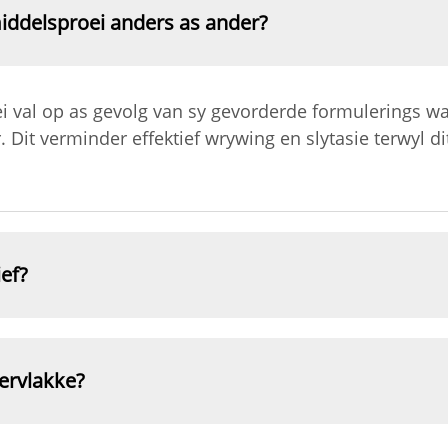
ddelsproei anders as ander?
 val op as gevolg van sy gevorderde formulerings w
t verminder effektief wrywing en slytasie terwyl dit v
ef?
pervlakke?