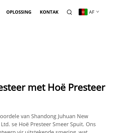
OPLOSSING
KONTAK
AF
esteer met Hoë Presteer
 voordele van Shandong Juhuan New
 Ltd. se Hoë Presteer Smeer Spuit. Ons
twerp vir uitstekende smering, wat