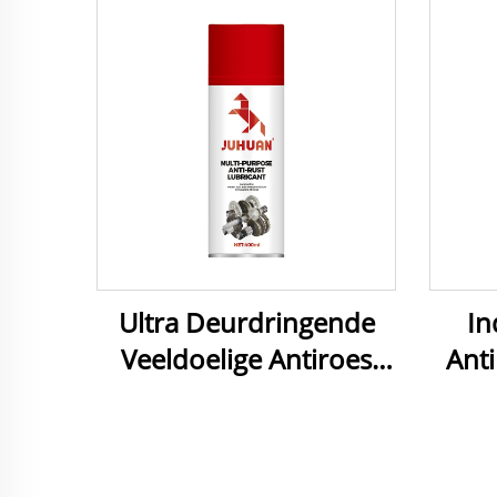
Ultra Deurdringende
In
Veeldoelige Antiroes
Ant
Smeer - Vinnig Werkend
Deu
vir Alle
vir
Metaalversorging
Ger