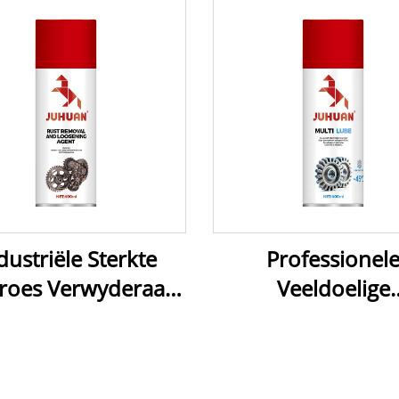
dustriële Sterkte
Professionel
iroes Verwyderaar
Veeldoelige
rdringende Smeer
Deurdringende Sm
 Voertuie, Bootte,
Roes Verwyderaar
eedskap - Vinnig
Voertuie, Boott