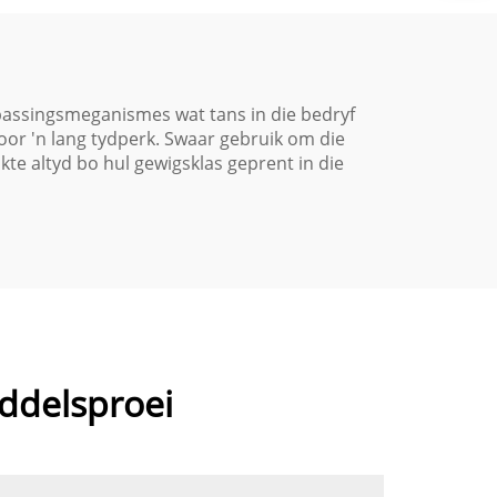
wyder
Geraasvermindering
id &
passingsmeganismes wat tans in die bedryf
 oor 'n lang tydperk. Swaar gebruik om die
e altyd bo hul gewigsklas geprent in die
ddelsproei