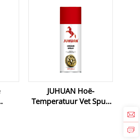
e
JUHUAN Hoë-
Temperatuur Vet Spuit
eer -
vir Laers, Ratte, Kettinge
 vir
- 200°C Bestand teen
e,
Slijtasie Smeer met