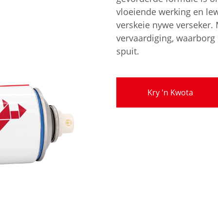
vloeiende werking en l
verskeie nywe verseker. 
vervaardiging, waarborg 
spuit.
Kry 'n Kwota