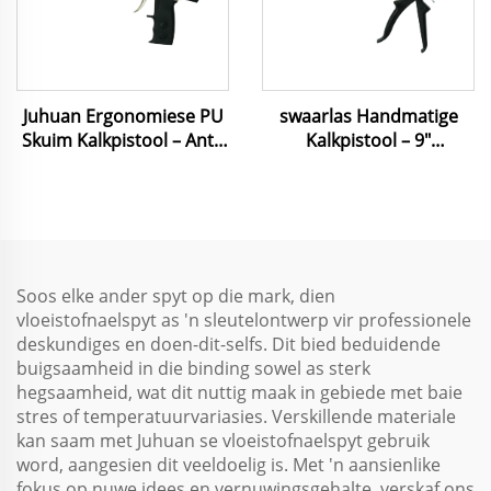
swaarlas Handmatige
Juhuan Ergonomiese PU
Kalkpistool – 9"
Skuim Kalkpistool – Anti-
Nikkelgeplate Staal, 360°
glyp Greep & Presisie
Roteerbaar & 1000ML
Vloeibestuur vir
Kapasiteit vir
Isolering/Seël
Gebou/Motor/Industriële
Seël
Soos elke ander spyt op die mark, dien
vloeistofnaelspyt as 'n sleutelontwerp vir professionele
deskundiges en doen-dit-selfs. Dit bied beduidende
buigsaamheid in die binding sowel as sterk
hegsaamheid, wat dit nuttig maak in gebiede met baie
stres of temperatuurvariasies. Verskillende materiale
kan saam met Juhuan se vloeistofnaelspyt gebruik
word, aangesien dit veeldoelig is. Met 'n aansienlike
fokus op nuwe idees en vernuwingsgehalte, verskaf ons