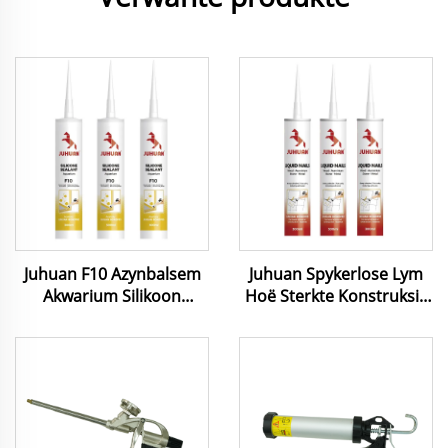
Juhuan F10 Azynbalsem
Juhuan Spykerlose Lym
Akwarium Silikoon
Hoë Sterkte Konstruksie
Seëlmiddel vir Glas
Lym vir Hout PVC Metaal
Akriliet Aanheg Nie Giftig
Beton
Veilig vir Soutwater
Suurwater Tenks