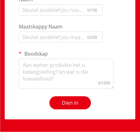
0/100
Maatskappy Naam
0/200
Boodskap
0/1000
Dien in