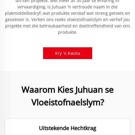
dit-self projekte. Met meer as 30 jaar se ervaring in
vervaardiging, is Juhuan 'n vertroude naam in die
plakmiddelbedryf, wat produkte verskaf wat streng getoets en
geseëvier is. Verken ons reeks vloeistofnaelslym en verhef jou
projekte met die betroubaarheid en doeltreffendheid van ons
produkte.
Kry 'n Kwota
Waarom Kies Juhuan se
Vloeistofnaelslym?
Uitstekende Hechtkrag