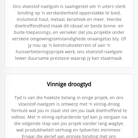
Ons vloeistof-naelgom is saamgestel om 'n uiters sterk
binding op 'n verskeidenheid oppervlakke te bied,
insluitend hout, metaal, keramiek en meer. Hierdie
doeltreffendheid maak dit ideaal vir beide binne- en
buite-toepassings, en verseker dat jou projekte onder
verskeie omgewingsomstandighede onaangetas bly. Of
jy nou op 'n konstruksieterrein of aan 'n
huisverbeteringsprojek werk, ons vloeistof-naelgom
lewer duursame prestasie waarop jy kan staatmaak.
Vinnige droogtyd
Tyd is van die hoekste belang in enige projek, en ons
vloeistof-naelgom is ontwerp met 'n vinnig-droog
formule wat jou in staat stel om jou taak doeltreffend te
voltooi. Met 'n vinnig-ophardende tyd kan jy oorgaan na
die volgende stap van jou projek sonder lang wagtye,
wat produktiwiteit verhoog en tydverlies minimeer.
Ervaar die gerief van vinnige binding met ons