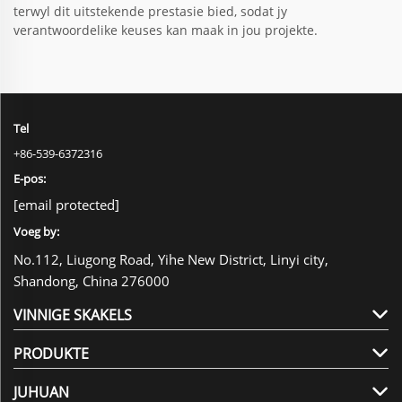
terwyl dit uitstekende prestasie bied, sodat jy
verantwoordelike keuses kan maak in jou projekte.
Tel
+86-539-6372316
E-pos:
[email protected]
Voeg by:
No.112, Liugong Road, Yihe New District, Linyi city,
Shandong, China 276000
VINNIGE SKAKELS
PRODUKTE
JUHUAN