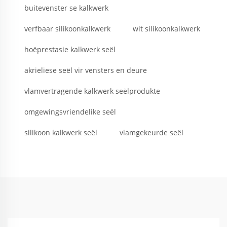
buitevenster se kalkwerk
verfbaar silikoonkalkwerk
wit silikoonkalkwerk
hoëprestasie kalkwerk seël
akrieliese seël vir vensters en deure
vlamvertragende kalkwerk seëlprodukte
omgewingsvriendelike seël
silikoon kalkwerk seël
vlamgekeurde seël