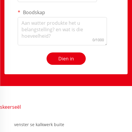
Boodskap
0/1000
Dien in
skeerseël
venster se kalkwerk buite