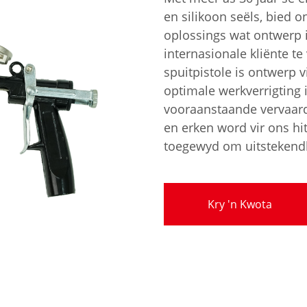
en silikoon seëls, bied 
oplossings wat ontwerp 
internasionale kliënte t
spuitpistole is ontwerp v
optimale werkverrigting 
vooraanstaande vervaard
en erken word vir ons h
toegewyd om uitstekendh
Kry 'n Kwota