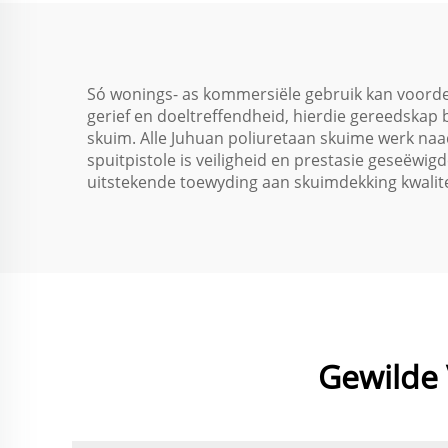
Só wonings- as kommersiële gebruik kan voordee
gerief en doeltreffendheid, hierdie gereedskap 
skuim. Alle Juhuan poliuretaan skuime werk naa
spuitpistole is veiligheid en prestasie geseëwig
uitstekende toewyding aan skuimdekking kwalite
Gewilde 