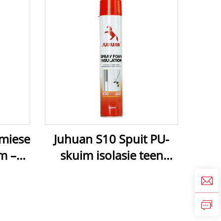
miese
Juhuan S10 Spuit PU-
m –
skuim isolasie teen
de,
termiese en
eël &
klanktoestande vir
uksie
mure, dake, plafonne,
ke
weerbestandig, maklike