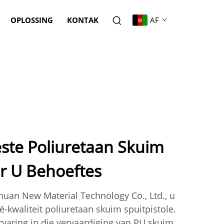
OPLOSSING
KONTAK
AF
ste Poliuretaan Skuim
ir U Behoeftes
an New Material Technology Co., Ltd., u
-kwaliteit poliuretaan skuim spuitpistole.
rvaring in die vervaardiging van PU skuim