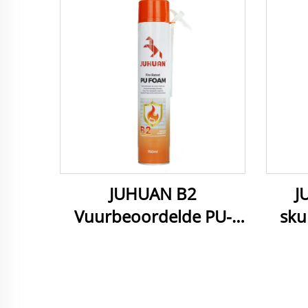
JUHUAN B2
J
Vuurbeoordelde PU-
sku
skuim Selfblussende
EPS-
seëlmiddel vir gate en
voegs