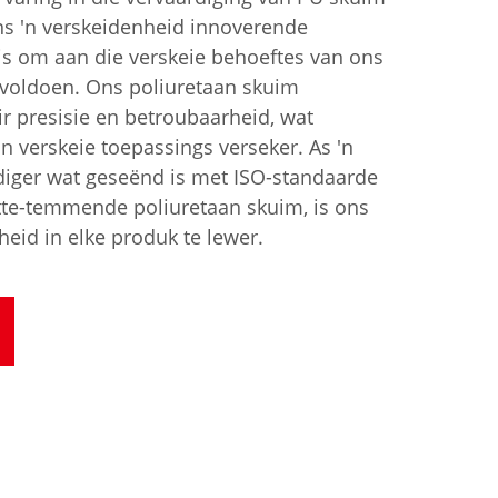
ons 'n verskeidenheid innoverende
is om aan die verskeie behoeftes van ons
e voldoen. Ons poliuretaan skuim
ir presisie en betroubaarheid, wat
in verskeie toepassings verseker. As 'n
iger wat geseënd is met ISO-standaarde
itte-temmende poliuretaan skuim, is ons
eid in elke produk te lewer.