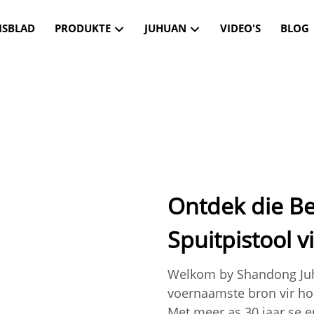
ISBLAD
PRODUKTE
JUHUAN
VIDEO'S
BLOG
Ontdek die Be
Spuitpistool v
Welkom by Shandong Juhu
voernaamste bron vir hoë
Met meer as 30 jaar se e