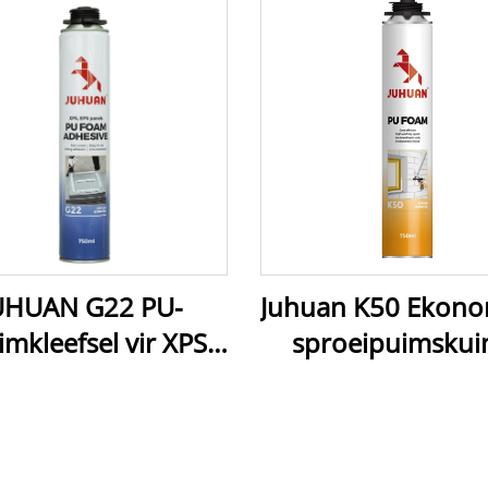
UHUAN G22 PU-
Juhuan K50 Ekono
imkleefsel vir XPS
sproeipuimskui
paneel- en isolasie
Vinnig-opharden
koste-effektiewe s
isolasie vir konstr
& huishoudeli