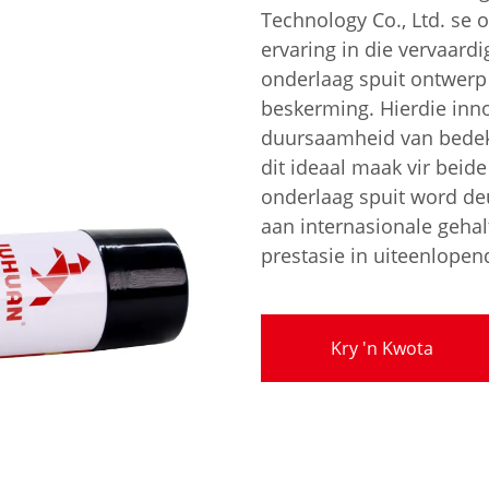
Technology Co., Ltd. se 
ervaring in die vervaardi
onderlaag spuit ontwerp 
beskerming. Hierdie inn
duursaamheid van bedekk
dit ideaal maak vir beid
onderlaag spuit word de
aan internasionale geha
prestasie in uiteenlope
Kry 'n Kwota