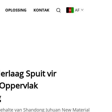
OPLOSSING
KONTAK
AF
laag Spuit vir
 Oppervlak
g
gehalte van Shandong Juhuan New Material