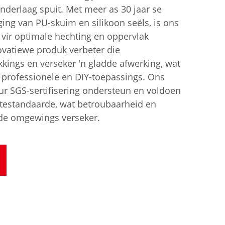
onderlaag spuit. Met meer as 30 jaar se
ging van PU-skuim en silikoon seëls, is ons
vir optimale hechting en oppervlak
ovatiewe produk verbeter die
ings en verseker 'n gladde afwerking, wat
e professionele en DIY-toepassings. Ons
ur SGS-sertifisering ondersteun en voldoen
ltestandaarde, wat betroubaarheid en
nde omgewings verseker.