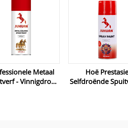
fessionele Metaal
Hoë Prestasi
tverf - Vinnigdroë,
Selfdroënde Spuitv
stand teen weer en
Duursaam,
ra-kleurvolle Laag
Weerbestand 
Veeldoelige Gebrui
Kuns, Herstel en