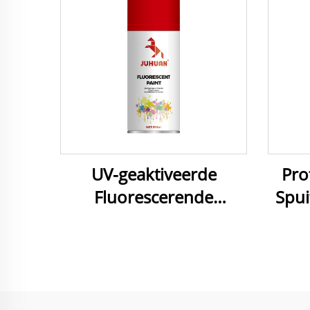
UV-geaktiveerde
Pro
Fluorescerende
Spui
Spuitverf - Hoë
Weer
Sigbaarheid vir
Ult
Veiligheidsmerke &
Versierkunste