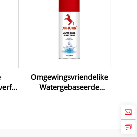
e
Omgewingsvriendelike
erf –
Watergebaseerde
Spuitverf - Vinnig
&
Droog, Lae VOC vir Huis
k vir
& Werkplek
 DIY