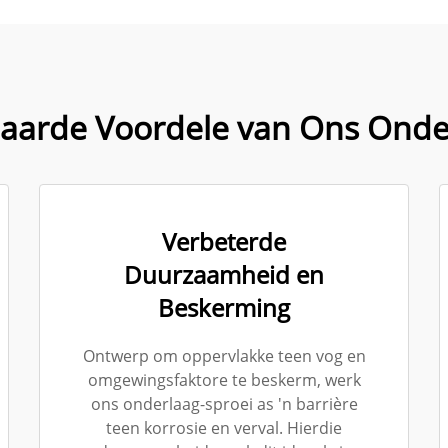
arde Voordele van Ons Onder
Verbeterde
Duurzaamheid en
Beskerming
Ontwerp om oppervlakke teen vog en
omgewingsfaktore te beskerm, werk
ons onderlaag-sproei as 'n barrière
teen korrosie en verval. Hierdie