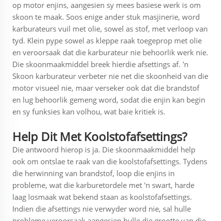
op motor enjins, aangesien sy mees basiese werk is om
skoon te maak. Soos enige ander stuk masjinerie, word
karburateurs vuil met olie, sowel as stof, met verloop van
tyd. Klein pype sowel as kleppe raak toegeprop met olie
en veroorsaak dat die karburateur nie behoorlik werk nie.
Die skoonmaakmiddel breek hierdie afsettings af. 'n
Skoon karburateur verbeter nie net die skoonheid van die
motor visueel nie, maar verseker ook dat die brandstof
en lug behoorlik gemeng word, sodat die enjin kan begin
en sy funksies kan volhou, wat baie kritiek is.
Help Dit Met Koolstofafsettings?
Die antwoord hierop is ja. Die skoonmaakmiddel help
ook om ontslae te raak van die koolstofafsettings. Tydens
die herwinning van brandstof, loop die enjins in
probleme, wat die karburetordele met 'n swart, harde
laag losmaak wat bekend staan as koolstofafsettings.
Indien die afsettings nie verwyder word nie, sal hulle
probleme veroorsaak aangesien hulle die grootte van die