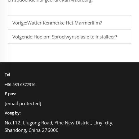
Vorige:
Watter Kenmerke Het Marmerliim?
Volgende:
Hoe om Sproeiwynsolasie te installeer?
Tel
+86-539-6372316
E-pos:
[email protected]
Voeg by:
No.112, Liugong Road, Yihe New District, Linyi city,
Shandong, China 276000