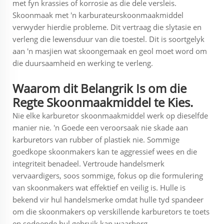
met fyn krassies of korrosie as die dele versleis.
Skoonmaak met 'n karburateurskoonmaakmiddel
verwyder hierdie probleme. Dit vertraag die slytasie en
verleng die lewensduur van die toestel. Dit is soortgelyk
aan 'n masjien wat skoongemaak en geol moet word om
die duursaamheid en werking te verleng.
Waarom dit Belangrik Is om die
Regte Skoonmaakmiddel te Kies.
Nie elke karburetor skoonmaakmiddel werk op dieselfde
manier nie. 'n Goede een veroorsaak nie skade aan
karburetors van rubber of plastiek nie. Sommige
goedkope skoonmakers kan te aggressief wees en die
integriteit benadeel. Vertroude handelsmerk
vervaardigers, soos sommige, fokus op die formulering
van skoonmakers wat effektief en veilig is. Hulle is
bekend vir hul handelsmerke omdat hulle tyd spandeer
om die skoonmakers op verskillende karburetors te toets
en sodoende hul gebruik kan waarborg.