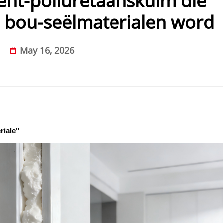
t-poliuretaanskuim die
 bou-seëlmaterialen word
May 16, 2026
riale"