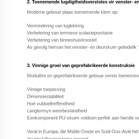
2. Toenemende lugdigtheidsvereistes vir venster- en
Moderne geboue plaas toenemende klem op:
Vermindering van luglekking
Verbetering van termiese isolasieprestasie
Verbetering van binneshuistroostel
As gevolg hiervan het venster- en deurskum geleidelik 
3. Vinnige groei van geprefabrikeerde konstruksie
Modulêre en geprefabrikeerde geboue vereis toenemen
Vinnige toepassing
Dimensiestabiliteit
Hoë vuldoeltreffendheid
Langtermyn weerbestandheid
Eenkomponent PU-skuim voldoen perfek aan hierdie ve
Veral in Europa, die Midde-Ooste en Suid-Oos-Asië het
deurinstallasiesisteme geword.