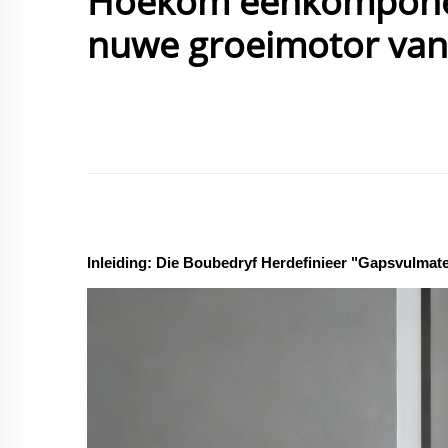
Hoekom eenkomponen
nuwe groeimotor van
Inleiding: Die Boubedryf Herdefinieer "Gapsvulmate