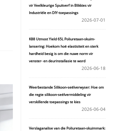
vir Veelkleurige Spuitverf in Blikkies vir
Industriële en DIY-toepassings
2026-07-01
K88 Utmost Yield 65L Poliuretaan-skuim-
lansering: Hoekom hoë elastisiteit en sterk
hardheid besig is om die nuwe norm vir
venster- en deurinstallasie te word
2026-06-18
Weerbestande Silikoon-seëlverwyser: Hoe om
die regte silikoon-seëlvermiddeling vir
verskillende toepassings te kies
2026-06-04
Verslaganalise van die Poliuretaan-skuimmark: