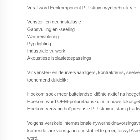
Veral word Eenkomponent PU-skuim wyd gebruik vir:
Venster- en deurinstallasie
Gapsvulling en -seëling
Warmeisolering
Pypdighting
Industriële vulwerk
Akoustiese isolasietoepassings
Vir venster- en deurvervaardigers, kontrakteurs, seëlv
toenemend duidelik:
Hoekom soek meer buitelandse kliënte aktief na hoëg
Hoekom word OEM-poliuretaanskuim 'n nuwe fokusgebie
Hoekom vervang hoëprestasie PU-skuime stadig tradisi
Volgens verskeie internasionale nywerheidnavorsingsve
komende jare voortgaan om stabiel te groei, terwyl Asi
word.