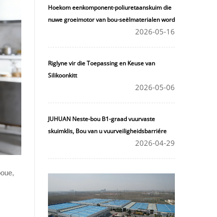
Hoekom eenkomponent-poliuretaanskuim die
nuwe groeimotor van bou-seëlmaterialen word
2026-05-16
Riglyne vir die Toepassing en Keuse van
Silikoonkitt
2026-05-06
JUHUAN Neste-bou B1-graad vuurvaste
skuimklis, Bou van u vuurveiligheidsbarriére
2026-04-29
boue,