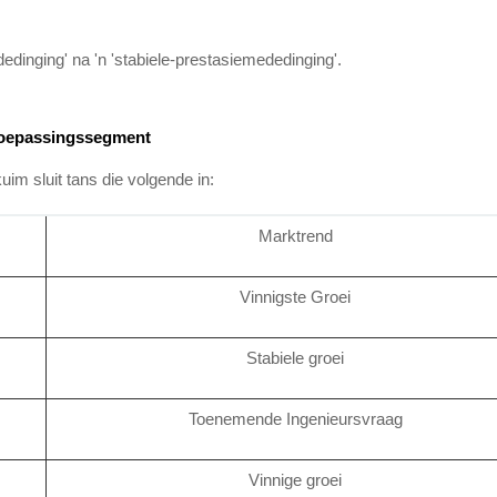
edinging' na 'n 'stabiele-prestasiemededinging'.
e toepassingssegment
m sluit tans die volgende in:
Marktrend
Vinnigste Groei
Stabiele groei
Toenemende Ingenieursvraag
Vinnige groei