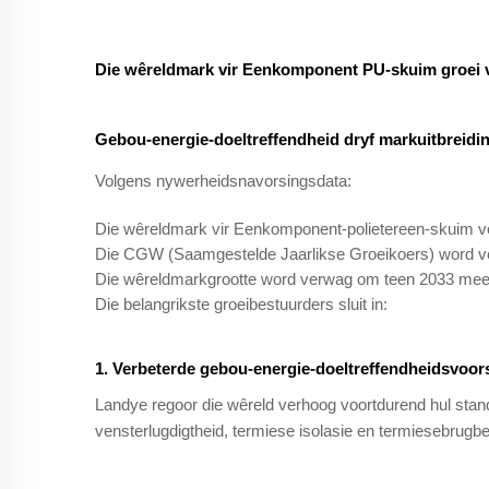
Die wêreldmark vir Eenkomponent PU-skuim groei 
Gebou-energie-doeltreffendheid dryf markuitbreidi
Volgens nywerheidsnavorsingsdata:
Die wêreldmark vir Eenkomponent-polietereen-skuim ver
Die CGW (Saamgestelde Jaarlikse Groeikoers) word 
Die wêreldmarkgrootte word verwag om teen 2033 meer
Die belangrikste groeibestuurders sluit in:
1. Verbeterde gebou-energie-doeltreffendheidsvoors
Landye regoor die wêreld verhoog voortdurend hul standa
vensterlugdigtheid, termiese isolasie en termiesebrugb