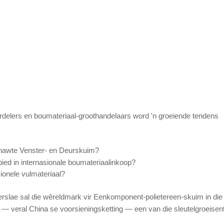
erdelers en boumateriaal-groothandelaars word 'n groeiende tendens
ehawte Venster- en Deurskuim?
d in internasionale boumateriaalinkoop?
onele vulmateriaal?
rslae sal die wêreldmark vir Eenkomponent-polietereen-skuim in die
ë — veral China se voorsieningsketting — een van die sleutelgroeisen