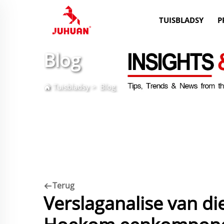
TUISBLADSY
P
Blog
Tuisbladsy
>
Blog
Terug
Verslaganalise van d