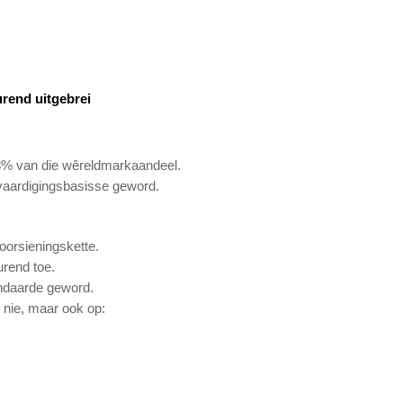
rend uitgebrei
8% van die wêreldmarkaandeel.
vaardigingsbasisse geword.
oorsieningskette.
rend toe.
andaarde geword.
s nie, maar ook op: