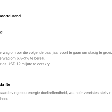
voortdurend
ng
wag om oor die volgende paar jaar voort te gaan om stadig te groei.
verwag om 6%–9% te bereik.
 as USD 12 miljard te oorskry.
krifte
arde vir gebou-energie-doeltreffendheid, wat hoër vereistes stel vir
eheer.