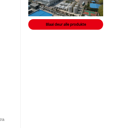
Blaai deur alle produkte
tra