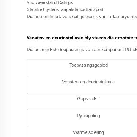
Vuurweerstand Ratings
Stabiliteit tydens langafstandstransport
Die hoë-endmark verskuif geleidelik van 'n 'lae-prysmed
Venster- en deurinstallasie bly steeds die grootst
Die belangrikste toepassings van eenkomponent PU-skui
Toepassingsgebied
Venster- en deurinstallasie
Gaps vulsif
Pypdighting
Warmeisolering