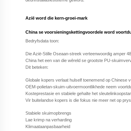
Azië word die kern-groei-mark
China se voorsieningskettingvoordele word voortdu
Bedryfsdata toon:
Die Azië-Stille Oseaan-streek verteenwoordig amper 4
China het een van die wêreld se grootste PU-skuimver
Dit beteken:
Globale kopers verlaat hulself toenemend op Chinese v
OEM-polietan-skuim-uitvoermoontlikhede neem voortdu
Kosteprestasie en stabiele gehalte het sleutelinkoopst
Vir buitelandse kopers is die fokus nie meer net op pry
Stabiele skuimopbrengs
Lae krimp na verharding
Klimaataanpasbaarheid