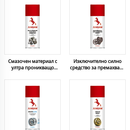
Смазочен материал с
Изключително силно
ултра проникващо
средство за премахване
действие за всички
на ръжда и смазка -
метални повърхности -
Бързо въздействие,
Бързо въздействие за
универсално
грижа за метал
приложение за
превозни средства,
лодки, инструменти