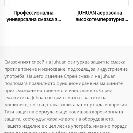
Профессионална
JUHUAN аерозолна
универсална смазка за
високотемпературна
премахване на ръжда -
смазка за лагери, зъбни
За превозни средства,
колела и вериги -
лодки, инструменти -
устойчива на
Елиминира шума,
температура до 200°C,
влагата и корозията
противозадирна смазка
с намален шум
Смазочният спрей на Juhuan осигурява защитна смазка
против триене и износване, подходящ за индустриална
употреба. Нашето изделие Спрей смазки на Juhuan
подпомага правилното функциониране на машините
чрез смазване на триенето и износването. Спрей
смазките на Juhuan не само смазват частите на
машините, но също така защитават от ръжда и корозия.
Тази защитна формула също повишава корозионната
защита, което удължава живота на оборудването.
Нашето изделие е с цел лесна употреба, именно поради