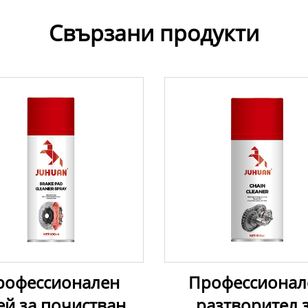
Свързани продукти
рофессионален
Профессионал
ей за почистване
разтворител 