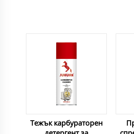
Тежък карбураторен
П
детергент за
спр