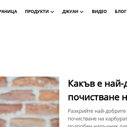
РАНИЦА
ПРОДУКТИ
ДЖУАН
ВИДЕО
БЛОГ
Какъв е най-
почистване н
Разкрийте най-добрите
почистване на карбура
подробен наръчник охв