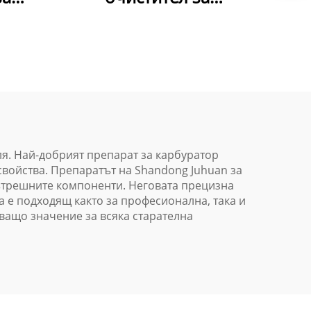
ериги
каросерията -
ина и
Нетабазивна формула
ички
за премахване на
и
замърсители от
повърхности
я. Най-добрият препарат за карбуратор
свойства. Препаратът на Shandong Juhuan за
вътрешните компоненти. Неговата прецизна
а е подходящ както за професионална, така и
ващо значение за всяка старателна