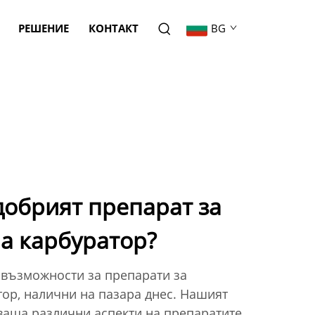
РЕШЕНИЕ
КОНТАКТ
BG
добрият препарат за
а карбуратор?
 възможности за препарати за
тор, налични на пазара днес. Нашият
аща различни аспекти на препаратите