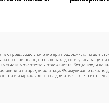
пирачни системи -
почистване на в
зопасен, бърз и
- Премахва мазн
ходящ за много
мръсотия за вс
върхности при
типове вериг
втомобилното
поддръжка
т е от решаващо значение при поддръжката на двигател
ача по почистване, но също така да осигурява защитни 
азмекчава мръсотията и отложенията, без да вреди на 
ставянето на вредни остатъци. Формулиран е така, че д
ността и издръжливостта на двигателя – което е от реша