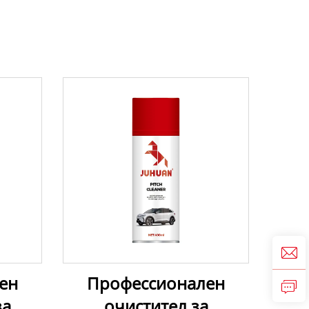
ен
Профессионален
за
очистител за