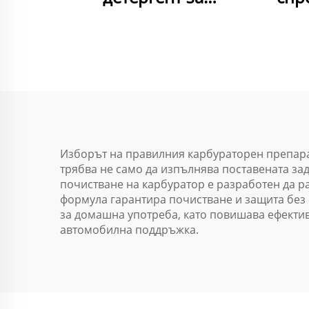
двигатели и
на с
механични части -
Бе
бърз, смазващ и
под
антикорозионен
по
а
Изборът на правилния карбураторен препара
трябва не само да изпълнява поставената зад
почистване на карбуратор е разработен да р
формула гарантира почистване и защита без о
за домашна употреба, като повишава ефектив
автомобилна поддръжка.