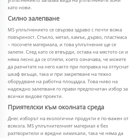
уплътнението запазва вида на уплътнените зони
като нови.
Силно залепване
MS уплътнението се свързва здраво с почти всяка
повърхност. Стъкло, метал, камък, дърво, пластмаса
– посочете материала, и това уплътнение ще се
залепи. След като се втвърди, остава на мястото си и
няма лесно да се отлепи, което означава, че можете
да разчитате на него както при поправка на отпуснат
шкаф вкъщи, така и при закрепване на тежко
оборудване на работна площадка. Това ниво на
надеждно залепване го прави предпочитан избор за
всички видове проекти.
Приятелски към околната среда
Днес изборът на екологични продукти е по-важен от
всякога. MS уплътнителният материал е без
разтворители и вредни химикали, така че няма да