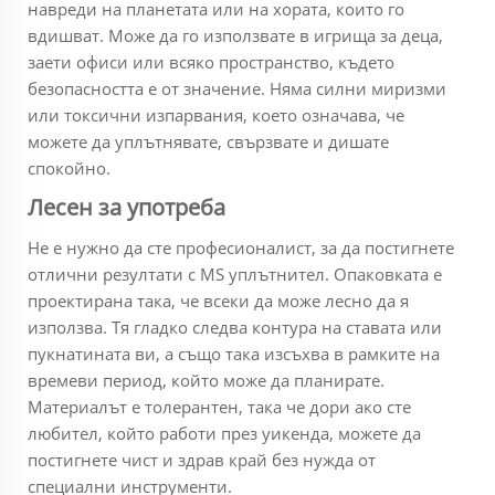
навреди на планетата или на хората, които го
вдишват. Може да го използвате в игрища за деца,
заети офиси или всяко пространство, където
безопасността е от значение. Няма силни миризми
или токсични изпарвания, което означава, че
можете да уплътнявате, свързвате и дишате
спокойно.
Лесен за употреба
Не е нужно да сте професионалист, за да постигнете
отлични резултати с MS уплътнител. Опаковката е
проектирана така, че всеки да може лесно да я
използва. Тя гладко следва контура на ставата или
пукнатината ви, а също така изсъхва в рамките на
времеви период, който може да планирате.
Материалът е толерантен, така че дори ако сте
любител, който работи през уикенда, можете да
постигнете чист и здрав край без нужда от
специални инструменти.