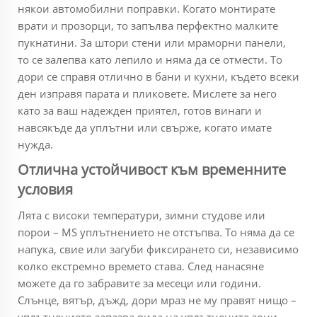
някои автомобилни поправки. Когато монтирате
врати и прозорци, то запълва перфектно малките
пукнатини. За штори стени или мраморни панели,
то се залепва като лепило и няма да се отмести. То
дори се справя отлично в бани и кухни, където всеки
ден изправя парата и пликовете. Мислете за него
като за ваш надежден приятел, готов винаги и
навсякъде да уплътни или свърже, когато имате
нужда.
Отлична устойчивост към временните
условия
Лята с високи температури, зимни студове или
порои – MS уплътнението не отстъпва. То няма да се
напука, свие или загуби фиксирането си, независимо
колко екстремно времето става. След нанасяне
можете да го забравите за месеци или години.
Слънце, вятър, дъжд, дори мраз не му правят нищо –