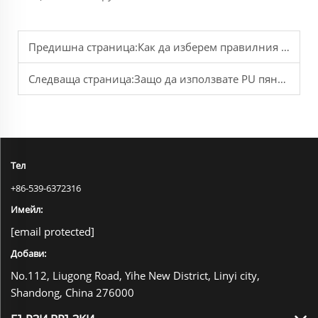
Предишна страница:
Как да изберем правилния полиуретанов уплътнител?
Следваща страница:
Защо да използвате PU пяна в строителството?
Тел
+86-539-6372316
Имейл:
[email protected]
Добави:
No.112, Liugong Road, Yihe New District, Linyi city,
Shandong, China 276000