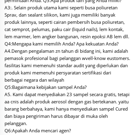
permintaan Anda. Q3:Apa produk lain yang Anda miliki?
A3:. Selain produk utama kami seperti busa poliuretan
Sprav, dan sealant silikon, kami juga memiliki banyak
produk lainnya, seperti cairan pembersih busa poliuretan,
cat semprot, pelumas, paku cair (liquid nails), lem kontak,
lem marmer, lem angker bangunan, resin epoksi AB lem dll.
Q4:Mengapa kami memilih Anda? Apa kekuatan Anda?
A4.Dengan pengalaman zn tahun di bidang ini, kami adalah
pemasok profesional bagi pelanggan wvell-know eustomers.
fasilitas kami memenuhi standar audit yang diperlukan dan
produk kami memenuhi persyaratan sertifikasi dari
berbagai negara dan wilayah
Q5:Bagaimana kebijakan sampel Anda?
A5. Kami dapat menyediakan 23 sampel secara gratis, tetapi
aa cnis adalah produk aerosol dengan gas bertekanan. yaitu
barang berbahaya, kami hanya menyediakan sampel Cured
dan biaya pengiriman harus dibayar di muka oleh
pelanggan.
Q6:Apakah Anda mencari agen?