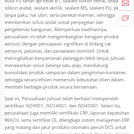
busa PU tahan api kelas B1, sealant silikon netral, sealant
silikon asetat, sealant akrilik, sealant MS, sealant PU, perekat
tanpa paku, nat ubin, serta perekat marmer, sehingga
memberikan solusi andal untuk penyegelan dan
pengeleman bangunan. Memperluas keahliannya,
perusahaan ini telah mengembangkan beragam produk
aerosol, dengan pencapaian signifikan di bidang cat
semprot, pelumas, dan perawatan otomotif. Untuk
meningkatkan kenyamanan pelanggan lebih lanjut, Juhuan
menawarkan solusi belanja satu atap, mendukung
konsolidasi produk campuran dalam pengiriman kontainer,
sehingga secara efisien memenuhi kebutuhan klien dalam
membeli berbagai produk secara bersamaan.
Saat ini, Perusahaan Juhuan telah berhasil memperoleh
sertifikasi ISO9001, ISO14001, dan ISO45001. Selain itu,
perusahaan juga memiliki sertifikasi CRP, laporan kepatuhan
REACH, serta sertifikat CE, dilengkapi sistem manajemen ERP
yang matang dan jalur produksi otomatis penuh DCS untuk