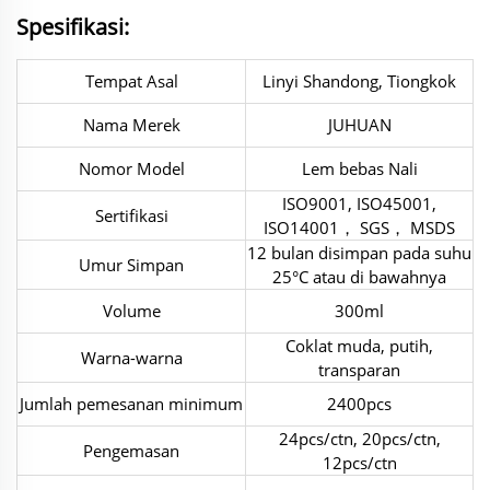
Spesifikasi:
Tempat Asal
Linyi Shandong, Tiongkok
Nama Merek
JUHUAN
Nomor Model
Lem bebas Nali
ISO9001, ISO45001,
Sertifikasi
ISO14001， SGS， MSDS
12 bulan disimpan pada suhu
Umur Simpan
25°C atau di bawahnya
Volume
300ml
Coklat muda, putih,
Warna-warna
transparan
Jumlah pemesanan minimum
2400pcs
24pcs/ctn, 20pcs/ctn,
Pengemasan
12pcs/ctn