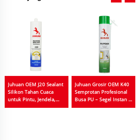
Juhuan OEM J20 Sealant
Juhuan Grosir OEM K40
Silikon Tahan Cuaca
Semprotan Profesional
untuk Pintu, Jendela,
Busa PU – Segel Instan &
dan Dinding Tirai dalam
Insulasi Unggul
Warna Hitam, Putih, dan
Abu-abu; Ukuran 280 ml
dan 300 ml dalam
Jumlah Besar