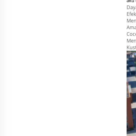
aku 
Day
Efek
Men
Ama
Coc
Men
Kus