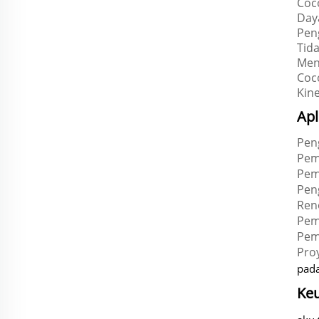
Coco
Day
Pen
Tid
Men
Coc
Kine
Apl
Peng
Pem
Pem
Pen
Reno
Pem
Pem
Pro
pad
Ke