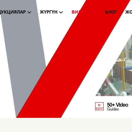
ДУКЦИЯЛАР
ЖҮРГҮН
ВИДЕОЛОР
БЛОГ
ЖО