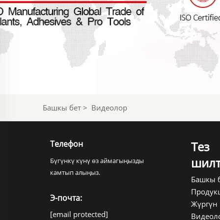
Башкы бет
>
Видеолор
Телефон
Тез
шилт
Бүгүнкү күнү өз аймагыңызды
камтып алыңыз.
Башкы 
Продук
Э-почта:
Жүргүн
[email protected]
Видеол