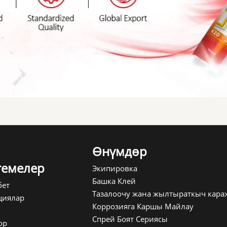
Өнүмдөр
емелер
Экипировка
Башка Клей
бет
Тазалоочу жана жылтыраткыч кара
циялар
Коррозияга Каршы Майлау
Спрей Боят Сериясы
ор