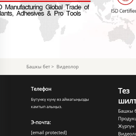
Башкы бет
>
Видеолор
Телефон
Тез
шилт
Бүгүнкү күнү өз аймагыңызды
камтып алыңыз.
Башкы 
Продук
Э-почта:
Жүргүн
[email protected]
Видеол