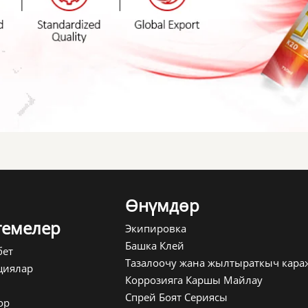
Өнүмдөр
емелер
Экипировка
Башка Клей
бет
Тазалоочу жана жылтыраткыч кара
циялар
Коррозияга Каршы Майлау
Спрей Боят Сериясы
ор