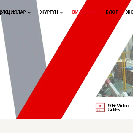
ДУКЦИЯЛАР
ЖҮРГҮН
ВИДЕОЛОР
БЛОГ
ЖО