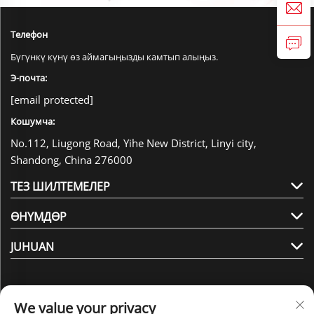
Телефон
Бүгүнкү күнү өз аймагыңызды камтып алыңыз.
Э-почта:
[email protected]
Кошумча:
No.112, Liugong Road, Yihe New District, Linyi city,
Shandong, China 276000
ТЕЗ ШИЛТЕМЕЛЕР
ӨНҮМДӨР
JUHUAN
We value your privacy