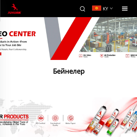
KY
Бейнелер