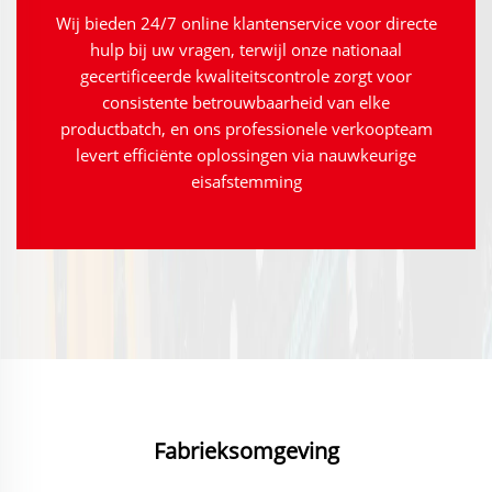
Wij bieden 24/7 online klantenservice voor directe
hulp bij uw vragen, terwijl onze nationaal
gecertificeerde kwaliteitscontrole zorgt voor
consistente betrouwbaarheid van elke
productbatch, en ons professionele verkoopteam
levert efficiënte oplossingen via nauwkeurige
eisafstemming
Fabrieksomgeving