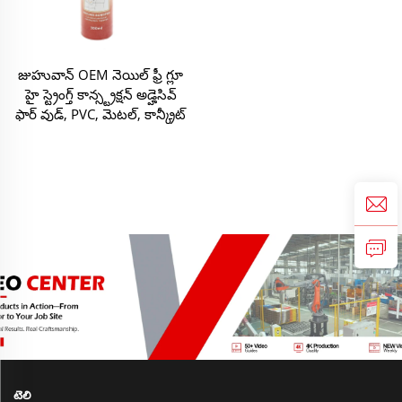
జుహువాన్ OEM నెయిల్ ఫ్రీ గ్లూ
హై స్ట్రెంగ్త్ కాన్స్ట్రక్షన్ అడ్హెసివ్
ఫార్ వుడ్, PVC, మెటల్, కాన్క్రీట్
టెలి