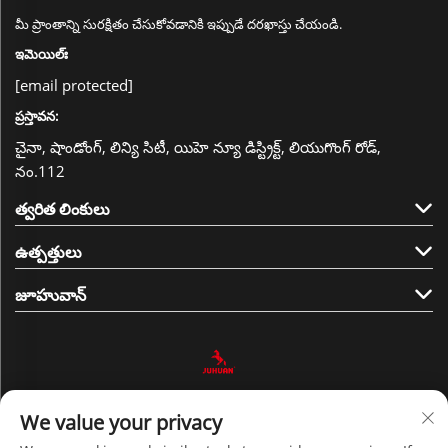
మీ ప్రాంతాన్ని సురక్షితం చేసుకోవడానికి ఇప్పుడే దరఖాస్తు చేయండి.
ఇమెయిల్ః
[email protected]
ప్రస్తావన:
చైనా, షాండోంగ్, లిన్యి సిటీ, యిహె న్యూ డిస్ట్రిక్ట్, లియుగొంగ్ రోడ్,
నం.112
త్వరిత లింకులు
ఉత్పత్తులు
జూహువాన్
మమ్మల్ని అనుసరించండి
We value your privacy