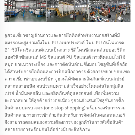
จูฮวนเชี่ยวชาญด้านกาวและสารยึดติดสำหรับงานก่อสร้างที่มี
สมรรถนะสูง รวมถึงโฟม PU อเนกประสงค์ โฟม PU กันไฟเกรด
B1 ซิลิโคนซีลแลนต์แบบเป็นกลาง ซิลิโคนซีลแลนต์แบบอะซิติก
แอคริลิกซีลแลนต์ MS ซีลแลนต์ PU ซีลแลนต์ กาวติดแบบไม่ใช้
หมุด ยาแนวกระเบื้อง และกาวติดหินอ่อน ซึ่งมอบโซลูชันที่เชื่อถือ
ได้สำหรับการยึดติดและการปิดผนึกอาคาร ด้วยการขยายขอบเขต
ความเชี่ยวชาญของบริษัท จูฮวนได้พัฒนาผลิตภัณฑ์แบบสเปรย์
หลากหลายชนิด จนประสบความสำเร็จอย่างโดดเด่นในกลุ่มสีส
เปรย์ น้ำมันหล่อลื่น และผลิตภัณฑ์ดูแลรถยนต์ เพื่อเพิ่มความ
สะดวกสบายให้ลูกค้าอย่างต่อเนื่อง จูฮวนยังเสนอโซลูชันการซื้อ
สินค้าแบบครบวงจร (one-stop shopping) พร้อมรองรับการรวม
สินค้าหลายรายการเข้าด้วยกันสำหรับการจัดส่งในคอนเทนเนอร์
จึงสามารถตอบสนองความต้องการของลูกค้าในการสั่งซื้อสินค้า
หลายรายการพร้อมกันได้อย่างมีประสิทธิภาพ