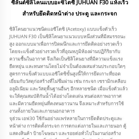
ซีลันต์ซิลิโคนแบบอะซิโตซี JUHUAN F30 แห้งเร็ว
สำหรับยึดติดหน้าต่าง ประตู และกระจก
ซิลิโคนยาแนวชนิดแอซีโตซิ (Acetoxy) แบบแข็งตัวเร็ว
JUHUAN F30 เป็นซิลิโคนยาแนวแบบหนึ่งส่วนที่มีสมรรถนะ
สูง ออกแบบมาเพื่อการปิดผนึกและการยึดติดอย่างรวดเร็ว
โดยจะแข็งตัวอย่างรวดเร็วที่อุณหภูมิห้องผ่านปฏิกิริยากับ
ความชื้นในอากาศ จึงเกิดเป็นซิลิโคนยางที่มีความแข็งแรง
ยืดหยุ่น และทนทานโดยไม่จำเป็นต้องผสมส่วนประกอบใดๆ
สูตรการแข็งตัวแบบแอซีโตซิขั้นสูงนี้ให้การยึดเกาะที่ยอด
เยี่ยมกับวัสดุก่อสร้างที่ไม่ซึมผ่าน เช่น กระจก เซรามิกเคลือบ
อลูมิเนียม และวัสดุพื้นฐานอื่นๆ อีกหลายชนิด เมื่อแข็งตัวแล้ว
จะให้คุณสมบัติกันน้ำได้อย่างโดดเด่น ทนต่อสภาพอากาศ
และมีความยืดหยุ่นที่คงทนยาวนาน จึงเหมาะสำหรับการใช้
งานทั้งภายในและภายนอกอาคาร
จุฮ่วน เอฟ30 ใช้กันอย่างแพร่หลายในการยึดติดประตูและ
หน้าต่าง การติดตั้งกระจก การตกแต่งภายในและภายนอก ตู้
แสดงสินค้า ป้ายโฆษณา และรอยต่อทั่วไปในงานก่อสร้าง