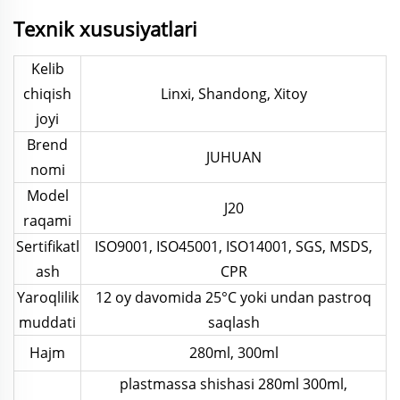
Texnik xususiyatlari
Kelib
chiqish
Linxi, Shandong, Xitoy
joyi
Brend
JUHUAN
nomi
Model
J20
raqami
Sertifikatl
ISO9001, ISO45001, ISO14001, SGS, MSDS,
ash
CPR
Yaroqlilik
12 oy davomida 25°C yoki undan pastroq
muddati
saqlash
Hajm
280ml, 300ml
plastmassa shishasi 280ml 300ml,