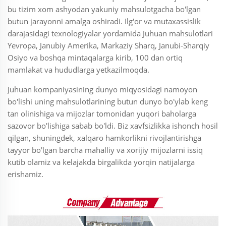
bu tizim xom ashyodan yakuniy mahsulotgacha bo'lgan
butun jarayonni amalga oshiradi. Ilg'or va mutaxassislik
darajasidagi texnologiyalar yordamida Juhuan mahsulotlari
Yevropa, Janubiy Amerika, Markaziy Sharq, Janubi-Sharqiy
Osiyo va boshqa mintaqalarga kirib, 100 dan ortiq
mamlakat va hududlarga yetkazilmoqda.
Juhuan kompaniyasining dunyo miqyosidagi namoyon
bo'lishi uning mahsulotlarining butun dunyo bo'ylab keng
tan olinishiga va mijozlar tomonidan yuqori baholarga
sazovor bo'lishiga sabab bo'ldi. Biz xavfsizlikka ishonch hosil
qilgan, shuningdek, xalqaro hamkorlikni rivojlantirishga
tayyor bo'lgan barcha mahalliy va xorijiy mijozlarni issiq
kutib olamiz va kelajakda birgalikda yorqin natijalarga
erishamiz.