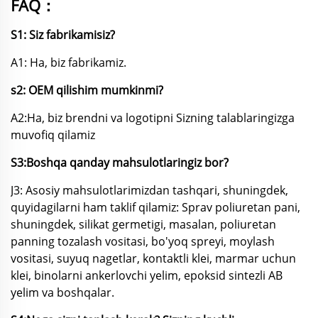
FAQ：
S1: Siz fabrikamisiz?
A1: Ha, biz fabrikamiz.
s2: OEM qilishim mumkinmi?
A2:Ha, biz brendni va logotipni Sizning talablaringizga
muvofiq qilamiz
S3:Boshqa qanday mahsulotlaringiz bor?
J3: Asosiy mahsulotlarimizdan tashqari, shuningdek,
quyidagilarni ham taklif qilamiz: Sprav poliuretan pani,
shuningdek, silikat germetigi,
masalan, poliuretan
panning tozalash vositasi, bo'yoq spreyi, moylash
vositasi, suyuq nagetlar, kontaktli klei, marmar uchun
klei, binolarni ankerlovchi yelim, epoksid sintezli AB
yelim va boshqalar.