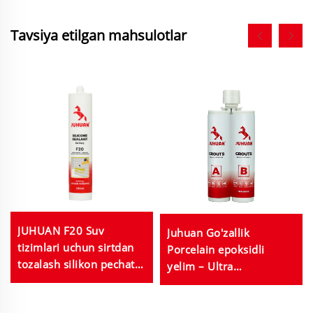
Tavsiya etilgan mahsulotlar
JUHUAN F20 Suv
Juhuan Go'zallik
tizimlari uchun sirtdan
Porcelain epoksidli
tozalash silikon pechatel
yelim – Ultra
vannalar, oshxona, baliq
mustahkam namlikka
akvariumlari uchun
chidamli va tozalash