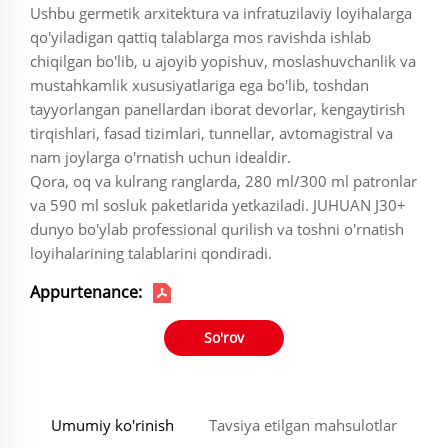
Ushbu germetik arxitektura va infratuzilaviy loyihalarga
qo'yiladigan qattiq talablarga mos ravishda ishlab
chiqilgan bo'lib, u ajoyib yopishuv, moslashuvchanlik va
mustahkamlik xususiyatlariga ega bo'lib, toshdan
tayyorlangan panellardan iborat devorlar, kengaytirish
tirqishlari, fasad tizimlari, tunnellar, avtomagistral va
nam joylarga o'rnatish uchun idealdir.
Qora, oq va kulrang ranglarda, 280 ml/300 ml patronlar
va 590 ml sosluk paketlarida yetkaziladi. JUHUAN J30+
dunyo bo'ylab professional qurilish va toshni o'rnatish
loyihalarining talablarini qondiradi.
Appurtenance:
So'rov
Umumiy ko'rinish
Tavsiya etilgan mahsulotlar