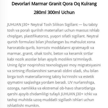
Devorlari Marmar Granit Qora Oq Kulrang
280ml 300ml Uchun
JUHUAN J30+ Neytral Tosh Silikon Sigillant — bu tabiiy
tosh va porali qurilish materiallari uchun maxsus ishlab
chiqilgan, plastifikatorsiz, yuqori sifatli sigillant. Neytral
qurish formulasi bilan jihozlangan bu mahsulot xona
haroratida qurib, korroziv moddalarni ajratmaydi va
marmar, granit, ohak toshi, beton va keramik sirtlar
kabi nozik asoslar bilan ajoyib moslikni ta'minlaydi.
Uning ilg'or noqirishsiz texnologiyasi moy migratsiyasini
va sirtning ifloslanishini samarali oldini oladi, shu bilan
birga tosh materiallarining tabiiy ko'rinishi va estetik
qiymatini saqlashga yordam beradi. UV nurlanishiga,
ozonga, namlikka va ekstremal ob-havo sharoitlariga
qarshi ajoyib chidamliligi tufayli JUHUAN J30+ ichki va
tashqi muhitda uzoq muddatli sigillash ishlari uchun
ishlatilishi mumkin.