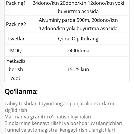
Packing1
24dono/ktn 20dono/ktn 12dono/ktn yoki
buyurtma asosida
Alyuminiy parda 590m, 20dono/ktn
Packing2
12dono/ktn yoki buyurtma asosida
Tsvetlar
Qora, Oq, Kulrang
MOQ
2400dona
Yetkazib
berish
15-25 kun
vaqti
Qo'llanma:
Tabiiy toshdan tayyorlangan panjarali devorlarni
sig'ildirish
Marmar va granitni o'rnatish loyihalari
Binolarning kengaytirilishi va boshqaruv ulangichlari
Tunnel va avtomagistral kengaytirish ulangichlari