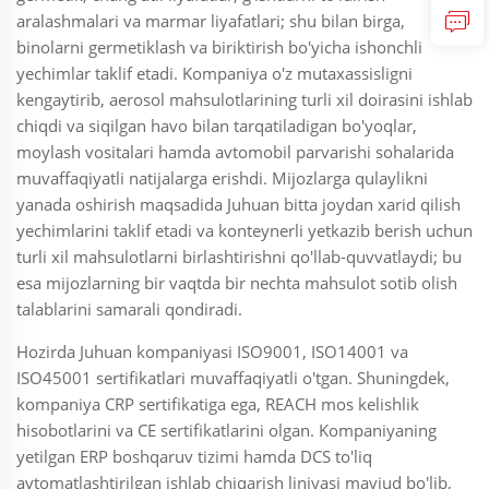
aralashmalari va marmar liyafatlari; shu bilan birga,
binolarni germetiklash va biriktirish bo'yicha ishonchli
yechimlar taklif etadi. Kompaniya o'z mutaxassisligni
kengaytirib, aerosol mahsulotlarining turli xil doirasini ishlab
chiqdi va siqilgan havo bilan tarqatiladigan bo'yoqlar,
moylash vositalari hamda avtomobil parvarishi sohalarida
muvaffaqiyatli natijalarga erishdi. Mijozlarga qulaylikni
yanada oshirish maqsadida Juhuan bitta joydan xarid qilish
yechimlarini taklif etadi va konteynerli yetkazib berish uchun
turli xil mahsulotlarni birlashtirishni qo'llab-quvvatlaydi; bu
esa mijozlarning bir vaqtda bir nechta mahsulot sotib olish
talablarini samarali qondiradi.
Hozirda Juhuan kompaniyasi ISO9001, ISO14001 va
ISO45001 sertifikatlari muvaffaqiyatli o'tgan. Shuningdek,
kompaniya CRP sertifikatiga ega, REACH mos kelishlik
hisobotlarini va CE sertifikatlarini olgan. Kompaniyaning
yetilgan ERP boshqaruv tizimi hamda DCS to'liq
avtomatlashtirilgan ishlab chiqarish liniyasi mavjud bo'lib,