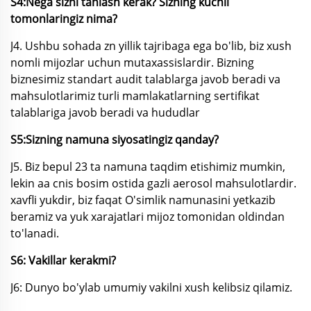
S4:Nega sizni tanlash kerak? Sizning kuchli
tomonlaringiz nima?
J4. Ushbu sohada zn yillik tajribaga ega bo'lib, biz xush
nomli mijozlar uchun mutaxassislardir. Bizning
biznesimiz standart audit talablarga javob beradi va
mahsulotlarimiz turli mamlakatlarning sertifikat
talablariga javob beradi
va hududlar
S5:Sizning namuna siyosatingiz qanday?
J5. Biz bepul 23 ta namuna taqdim etishimiz mumkin,
lekin aa cnis bosim ostida gazli aerosol mahsulotlardir.
xavfli yukdir, biz faqat O'simlik namunasini yetkazib
beramiz va yuk xarajatlari mijoz tomonidan oldindan
to'lanadi.
S6: Vakillar kerakmi?
J6: Dunyo bo'ylab umumiy vakilni xush kelibsiz qilamiz.