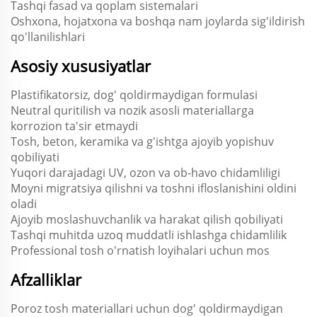
Tashqi fasad va qoplam sistemalari
Oshxona, hojatxona va boshqa nam joylarda sig'ildirish
qo'llanilishlari
Asosiy xususiyatlar
Plastifikatorsiz, dog' qoldirmaydigan formulasi
Neutral quritilish va nozik asosli materiallarga
korrozion ta'sir etmaydi
Tosh, beton, keramika va g'ishtga ajoyib yopishuv
qobiliyati
Yuqori darajadagi UV, ozon va ob-havo chidamliligi
Moyni migratsiya qilishni va toshni ifloslanishini oldini
oladi
Ajoyib moslashuvchanlik va harakat qilish qobiliyati
Tashqi muhitda uzoq muddatli ishlashga chidamlilik
Professional tosh o'rnatish loyihalari uchun mos
Afzalliklar
Poroz tosh materiallari uchun dog' qoldirmaydigan