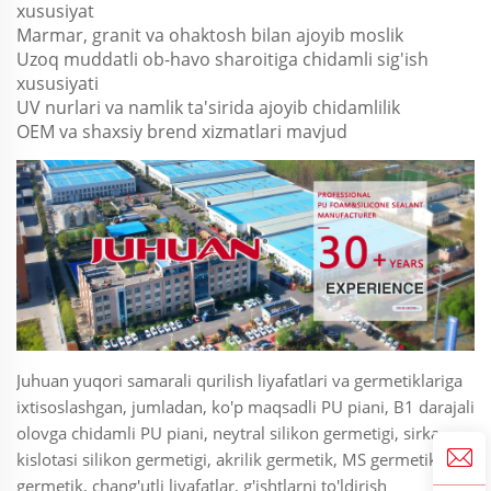
xususiyat
Marmar, granit va ohaktosh bilan ajoyib moslik
Uzoq muddatli ob-havo sharoitiga chidamli sig'ish
xususiyati
UV nurlari va namlik ta'sirida ajoyib chidamlilik
OEM va shaxsiy brend xizmatlari mavjud
Juhuan yuqori samarali qurilish liyafatlari va germetiklariga
ixtisoslashgan, jumladan, ko'p maqsadli PU piani, B1 darajali
olovga chidamli PU piani, neytral silikon germetigi, sirka
kislotasi silikon germetigi, akrilik germetik, MS germetik, PU
germetik, chang'utli liyafatlar, g'ishtlarni to'ldirish