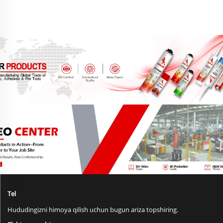
280ml
oson bo'lgan parda
devori keramika tosh va
metall uchun
Tel
Hududingizni himoya qilish uchun bugun ariza topshiring.