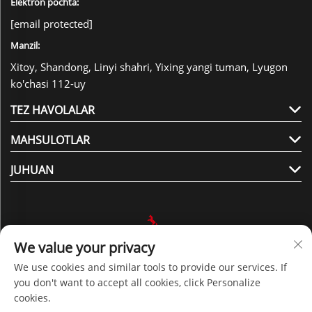
Elektron pochta:
[email protected]
Manzil:
Xitoy, Shandong, Linyi shahri, Yixing yangi tuman, Lyugon
ko'chasi 112-uy
TEZ HAVOLALAR
MAHSULOTLAR
JUHUAN
We value your privacy
Bizni kuzatib boring
We use cookies and similar tools to provide our services. If
you don't want to accept all cookies, click Personalize
cookies.
Barcha huquqlar himoyalangan © 2025 Shandong Juhuan