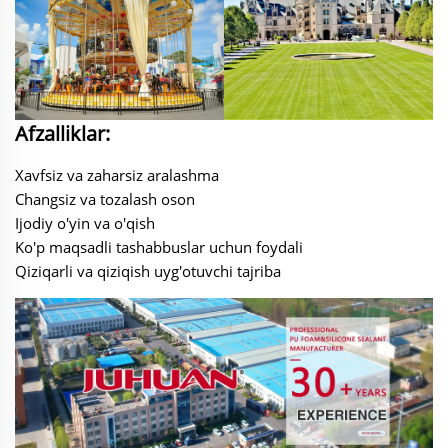
Afzalliklar:
Xavfsiz va zaharsiz aralashma
Changsiz va tozalash oson
Ijodiy o'yin va o'qish
Ko'p maqsadli tashabbuslar uchun foydali
Qiziqarli va qiziqish uyg'otuvchi tajriba