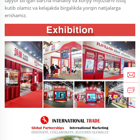
tayyor bo'lgan barcha mahalliy va xorijiy mijozlarni issiq
kutib olamiz va kelajakda birgalikda yorqin natijalarga
erishamiz.