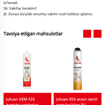
to'lanadi.
S6: Vakillar kerakmi?
J6: Dunyo bo'ylab umumiy vakilni xush kelibsiz qilamiz.
Tavsiya etilgan mahsulotlar
Juhuan OEM F20
Juhuan K50 arzon narxli
Asetoksi sanitariya
spreylar bilan PU