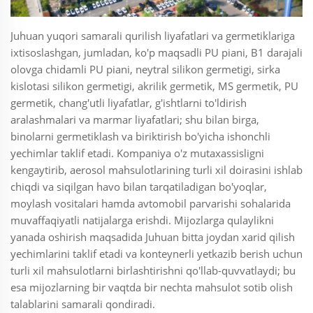
Juhuan yuqori samarali qurilish liyafatlari va germetiklariga
ixtisoslashgan, jumladan, ko'p maqsadli PU piani, B1 darajali
olovga chidamli PU piani, neytral silikon germetigi, sirka
kislotasi silikon germetigi, akrilik germetik, MS germetik, PU
germetik, chang'utli liyafatlar, g'ishtlarni to'ldirish
aralashmalari va marmar liyafatlari; shu bilan birga,
binolarni germetiklash va biriktirish bo'yicha ishonchli
yechimlar taklif etadi. Kompaniya o'z mutaxassisligni
kengaytirib, aerosol mahsulotlarining turli xil doirasini ishlab
chiqdi va siqilgan havo bilan tarqatiladigan bo'yoqlar,
moylash vositalari hamda avtomobil parvarishi sohalarida
muvaffaqiyatli natijalarga erishdi. Mijozlarga qulaylikni
yanada oshirish maqsadida Juhuan bitta joydan xarid qilish
yechimlarini taklif etadi va konteynerli yetkazib berish uchun
turli xil mahsulotlarni birlashtirishni qo'llab-quvvatlaydi; bu
esa mijozlarning bir vaqtda bir nechta mahsulot sotib olish
talablarini samarali qondiradi.