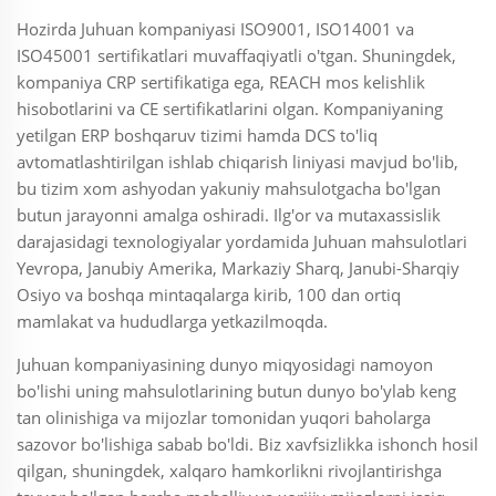
Hozirda Juhuan kompaniyasi ISO9001, ISO14001 va
ISO45001 sertifikatlari muvaffaqiyatli o'tgan. Shuningdek,
kompaniya CRP sertifikatiga ega, REACH mos kelishlik
hisobotlarini va CE sertifikatlarini olgan. Kompaniyaning
yetilgan ERP boshqaruv tizimi hamda DCS to'liq
avtomatlashtirilgan ishlab chiqarish liniyasi mavjud bo'lib,
bu tizim xom ashyodan yakuniy mahsulotgacha bo'lgan
butun jarayonni amalga oshiradi. Ilg'or va mutaxassislik
darajasidagi texnologiyalar yordamida Juhuan mahsulotlari
Yevropa, Janubiy Amerika, Markaziy Sharq, Janubi-Sharqiy
Osiyo va boshqa mintaqalarga kirib, 100 dan ortiq
mamlakat va hududlarga yetkazilmoqda.
Juhuan kompaniyasining dunyo miqyosidagi namoyon
bo'lishi uning mahsulotlarining butun dunyo bo'ylab keng
tan olinishiga va mijozlar tomonidan yuqori baholarga
sazovor bo'lishiga sabab bo'ldi. Biz xavfsizlikka ishonch hosil
qilgan, shuningdek, xalqaro hamkorlikni rivojlantirishga