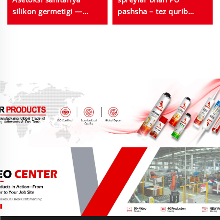
silikon germetigi —
pashsha – tez qurib
hammomlar,
tushuvchi, foydali sig'imi
oshxonalarda, baliq
va konstruksiya hamda
tanklarida foydalanish
uy tamirlash uchun
uchun, 280 ml, optom
izolyatsiya
sotuv