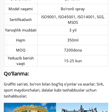
Model raqami
Bo'ronli spray
ISO9001, ISO45001, ISO14001, SGS,
Sertifikatlash
MSDS
Yaroqlilik muddati
3 yil
Hajm
350ml
MOQ
7200dona
Yetkazib berish
15-25 kun
vaqti
Qo'llanma:
Graffiti san'ati, bo'ron bilan bog'liq o'yinlar va asarlar; Sirk,
sport maydonchalari, dalalar kabi tashabbuslar uchun
tashabbuslar;