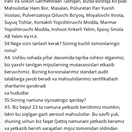
Pani Va Silikon Germetikdan Tashqari, Bizda Boshqa Ko'plab
Mahsulotlar Ham Bor, Masalan, Poliuretan Pan Yuvish
Vositasi, Pulverizatsiya Qiluvchi Bo'yoq, Moyalovchi Vosita,
Suyuq Tishlar, Kontaktli Yopishtiruvchi Modda, Marmar
Yopishtiruvchi Modda, Inshoot Ankerli Yelim, Epoxy Smola
AB Yelim Va H.k.
S4:Nega sizni tanlash kerak? Sizning kuchli tomonlaringiz
nima?
A4. Ushbu sohada yillar davomida tajriba oshkor etganmiz,
biz yaxshi tanilgan mijozlarning mutaxassislari etkazib
beruvchimiz. Bizning korxonalarimiz standart audit
talablarga javob beradi va mahsulotlarimiz sertifikatlash
shartlarini qondiradi
va hududlar
S5:Sizning namuna siyosatingiz qanday?
A5. Biz bepul 23 ta namuna yetkazib berishimiz mumkin,
lekin bu siqilgan gazli aerosol mahsulotlar. Bu xavfli yuk,
shuning uchun biz faqat Qattiq namunani yetkazib beramiz
va yetkazib berish xarajatlari mijoz tomonidan oldindan