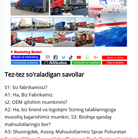
Tez-tez so'raladigan savollar
S1: Siz fabrikamisiz?
A1: Ha, Biz Fabrikamiz.
s2: OEM qilishim mumkinmi?
A2: Ha, biz brend va logotipni Sizning talablaringizga
muvofiq bajarishimiz mumkin. S3: Boshqa qanday
mahsulotlaringiz bor?
A3: Shuningdek, Asosiy Mahsulotlarimiz Sprav Poliuretan