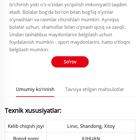
(o'chirish yoki o'z-o'zidan yo'qolish imkoniyati!) taqdim
etadi. Bolalar bog'da bo'ron bilan bog'liq o'yinlar
o'ynashlari va rasmlar chizishlari mumkin. Ayniqsa
bolalar uchun, shamollar bilan o'ynash qiziq va zavqli.
Undan tashabbus maydonlarini belgilash uchun
foydalanish mumkin - sport maydonlarini, hatto o'tloqni
belgilash mumkin.
So'rov
Umumiy ko'rinish
Tavsiya etilgan mahsulotlar
Texnik xususiyatlar:
Kelib chiqish joyi
Linxi, Shandong, Xitoy
Brend nomi
JUHUAN