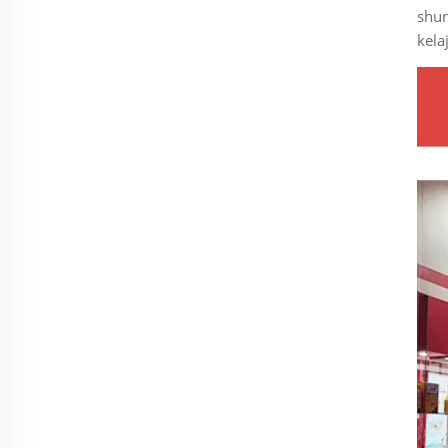
shun
kela