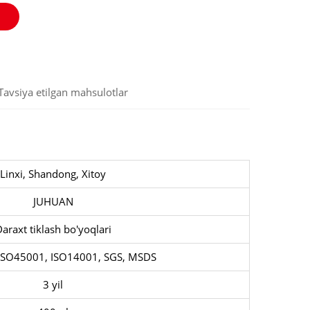
Tavsiya etilgan mahsulotlar
Linxi, Shandong, Xitoy
JUHUAN
araxt tiklash bo'yoqlari
ISO45001, ISO14001, SGS, MSDS
3 yil