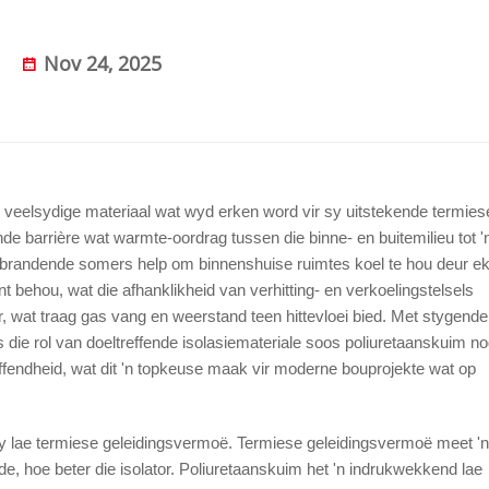
Nov 24, 2025
veelsydige materiaal wat wyd erken word vir sy uitstekende termies
de barrière wat warmte-oordrag tussen die binne- en buitemilieu tot '
brandende somers help om binnenshuise ruimtes koel te hou deur e
nt behou, wat die afhanklikheid van verhitting- en verkoelingstelsels
ur, wat traag gas vang en weerstand teen hittevloei bied. Met stygende
 rol van doeltreffende isolasiemateriale soos poliuretaanskuim no
ffendheid, wat dit 'n topkeuse maak vir moderne bouprojekte wat op
sy lae termiese geleidingsvermoë. Termiese geleidingsvermoë meet 'n
de, hoe beter die isolator. Poliuretaanskuim het 'n indrukwekkend lae