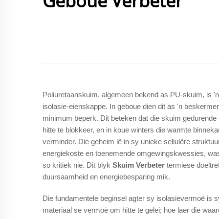
Geboue Verbeter
Poliuretaanskuim, algemeen bekend as PU-skuim, is 'n 
isolasie-eienskappe. In geboue dien dit as 'n beskermen
minimum beperk. Dit beteken dat die skuim gedurende 
hitte te blokkeer, en in koue winters die warmte binneka
verminder. Die geheim lê in sy unieke sellulêre struktu
energiekoste en toenemende omgewingskwessies, was die
so kritiek nie. Dit blyk
Skuim Verbeter
termiese doeltre
duursaamheid en energiebesparing mik.
Die fundamentele beginsel agter sy isolasievermoë is 
materiaal se vermoë om hitte te gelei; hoe laer die waar