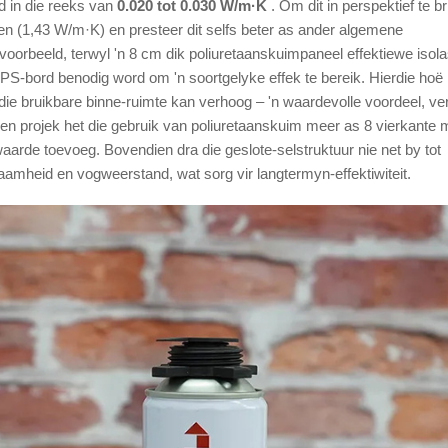
d in die reeks van
0.020 tot 0.030 W/m·K
. Om dit in perspektief te br
teen (1,43 W/m·K) en presteer dit selfs beter as ander algemene
yvoorbeeld, terwyl 'n 8 cm dik poliuretaanskuimpaneel effektiewe isola
S-bord benodig word om 'n soortgelyke effek te bereik. Hierdie hoë
die bruikbare binne-ruimte kan verhoog – 'n waardevolle voordeel, ver
een projek het die gebruik van poliuretaanskuim meer as 8 vierkante 
rde toevoeg. Bovendien dra die geslote-selstruktuur nie net by tot
aamheid en vogweerstand, wat sorg vir langtermyn-effektiwiteit.