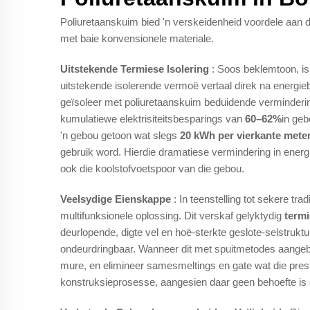
Poliuretaanskuim bied 'n verskeidenheid voordele aan di
met baie konvensionele materiale.
Uitstekende Termiese Isolering
: Soos beklemtoon, is
uitstekende isolerende vermoë vertaal direk na energie
geïsoleer met poliuretaanskuim beduidende verminderin
kumulatiewe elektrisiteitsbesparings van
60–62%
in geb
'n gebou getoon wat slegs
20 kWh per vierkante meter
gebruik word. Hierdie dramatiese vermindering in energ
ook die koolstofvoetspoor van die gebou.
Veelsydige Eienskappe
: In teenstelling tot sekere tr
multifunksionele oplossing. Dit verskaf gelyktydig
termi
deurlopende, digte vel en hoë-sterkte geslote-selstrukt
ondeurdringbaar. Wanneer dit met spuitmetodes aangeb
mure, en elimineer samesmeltings en gate wat die prest
konstruksieprosesse, aangesien daar geen behoefte is om