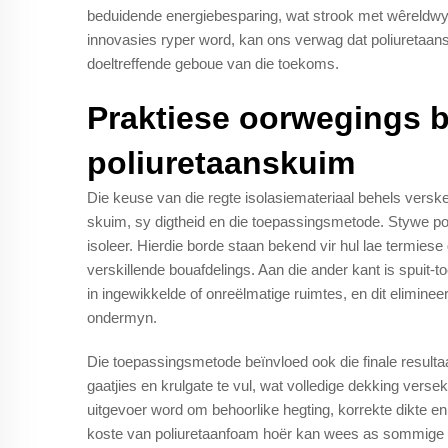
beduidende energiebesparing, wat strook met wêreldw
innovasies ryper word, kan ons verwag dat poliuretaansku
doeltreffende geboue van die toekoms.
Praktiese oorwegings b
poliuretaanskuim
Die keuse van die regte isolasiemateriaal behels verskei
skuim, sy digtheid en die toepassingsmetode. Stywe p
isoleer. Hierdie borde staan bekend vir hul lae termiese 
verskillende bouafdelings. Aan die ander kant is spuit-
in ingewikkelde of onreëlmatige ruimtes, en dit elimineer
ondermyn.
Die toepassingsmetode beïnvloed ook die finale resulta
gaatjies en krulgate te vul, wat volledige dekking versek
uitgevoer word om behoorlike hegting, korrekte dikte e
koste van poliuretaanfoam hoër kan wees as sommige tra