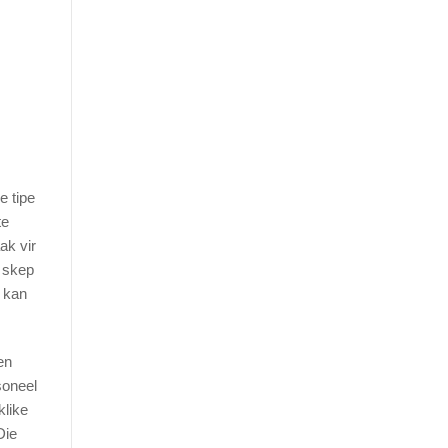
e tipe
te
ak vir
e skep
e kan
en
soneel
klike
Die