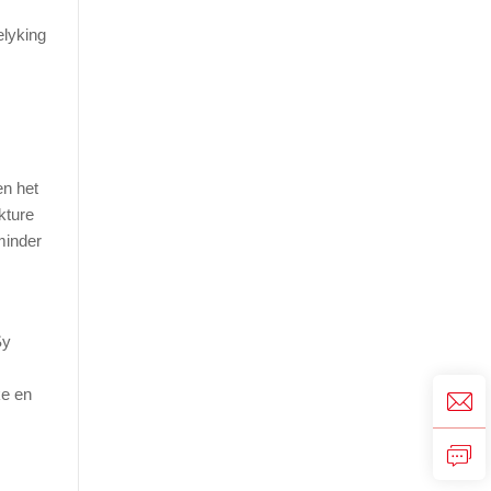
elyking
en het
kture
minder
Sy
ke en