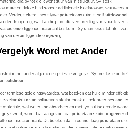
 materiaal dra by tot die lewensduur van 'n struktuur. Sy sterk
 soos mure en dakke bind sonder addisionele kleefstowwe, wat weerst
ter. Verder, sekere tipes stywe poliuretaanskuim is
self-uitdowend
nder druppeling, wat kan help om die verspreiding van vuur te vertr
e wat die onderliggende materiaal beskerm. Sy chemiese stabiliteit ver
ling van die omliggende omgewing.
Vergelyk Word met Ander
taanskuim met ander algemene opsies te vergelyk. Sy prestasie oortref
n polistireen.
ër termiese geleidingswaardes, wat beteken dat hulle minder effektie
slote-selstruktuur van poliuretaan skuim maak dit ook meer bestand t
ige materiale, wat water kan absorbeer en met tyd hul isolerende waar
vergelyk word, word daar aangevoer dat poliuretaan skuim
ongeveer d
treffender isolator maak. Dit beteken dat 'n dunner laag poliuretaan die
EPS, wat ontwerpers in staat stel om die binne-ruimte te maksimeer 