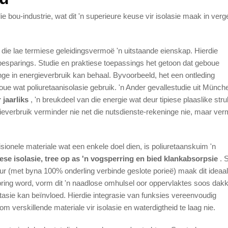
e bou-industrie, wat dit 'n superieure keuse vir isolasie maak in verg
 die lae termiese geleidingsvermoë 'n uitstaande eienskap. Hierdie
besparings. Studie en praktiese toepassings het getoon dat geboue
ge in energieverbruik kan behaal. Byvoorbeeld, het een ontleding
oue wat poliuretaanisolasie gebruik. 'n Ander gevallestudie uit Münch
 jaarliks
, 'n breukdeel van die energie wat deur tipiese plaaslike stru
ieverbruik verminder nie net die nutsdienste-rekeninge nie, maar ver
adisionele materiale wat een enkele doel dien, is poliuretaanskuim 'n
ese isolasie, tree op as 'n vogsperring en bied klankabsorpsie
. 
uur (met byna 100% onderling verbinde geslote porieë) maak dit ideaal
ring word, vorm dit 'n naadlose omhulsel oor oppervlaktes soos dak
asie kan beïnvloed. Hierdie integrasie van funksies vereenvoudig
 verskillende materiale vir isolasie en waterdigtheid te laag nie.