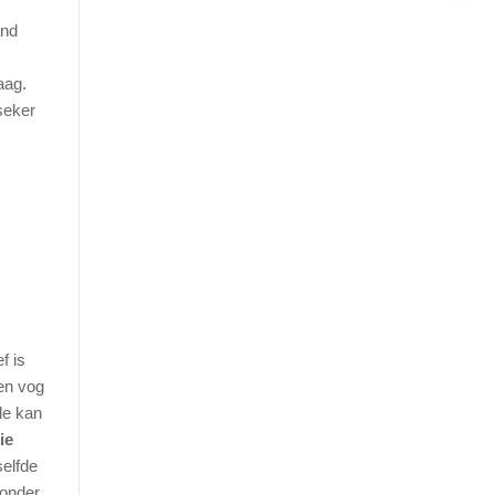
and
aag.
seker
f is
een vog
de kan
ie
selfde
sonder