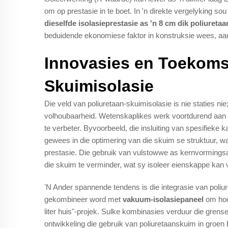
om op prestasie in te boet. In 'n direkte vergelyking s
dieselfde isolasieprestasie as 'n 8 cm dik poliureta
beduidende ekonomiese faktor in konstruksie wees, aang
Innovasies en Toekomst
Skuimisolasie
Die veld van poliuretaan-skuimisolasie is nie staties ni
volhoubaarheid. Wetenskaplikes werk voortdurend aan d
te verbeter. Byvoorbeeld, die insluiting van spesifieke 
gewees in die optimering van die skuim se struktuur, wat
prestasie. Die gebruik van vulstowwe as kernvormingsa
die skuim te verminder, wat sy isoleer eienskappe kan 
ʼN Ander spannende tendens is die integrasie van poliu
gekombineer word met
vakuum-isolasiepaneel
om hoo
liter huis"-projek. Sulke kombinasies verduur die grens
ontwikkeling die gebruik van poliuretaanskuim in groen