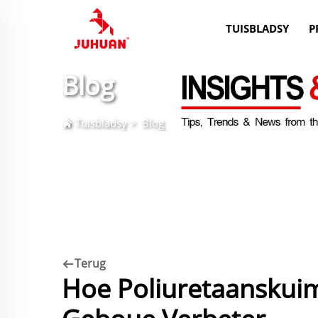
TUISBLADSY
P
Blog
Tuisbladsy
>
Blog
Terug
Hoe Poliuretaanskuim