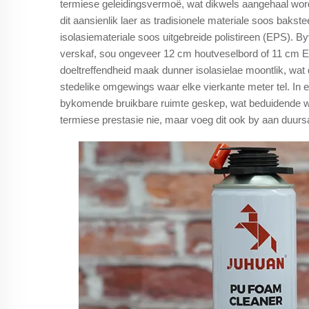
termiese geleidingsvermoë, wat dikwels aangehaal wor
dit aansienlik laer as tradisionele materiale soos baks
isolasiemateriale soos uitgebreide polistireen (EPS). B
verskaf, sou ongeveer 12 cm houtveselbord of 11 cm EP
doeltreffendheid maak dunner isolasielae moontlik, wat 
stedelike omgewings waar elke vierkante meter tel. In 
bykomende bruikbare ruimte geskep, wat beduidende waa
termiese prestasie nie, maar voeg dit ook by aan duurs