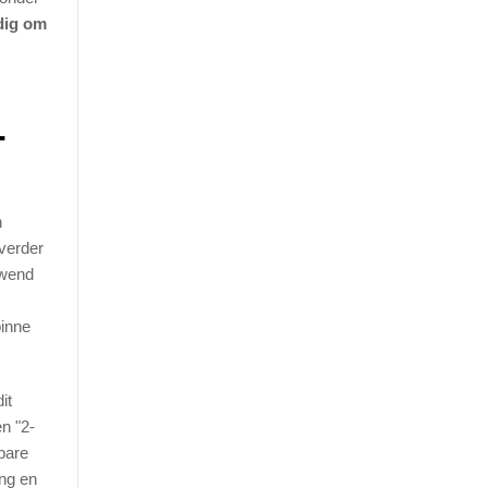
dig om
-
n
verder
owend
binne
it
n "2-
bare
ing en