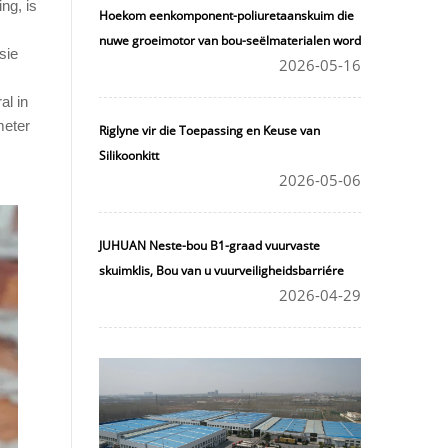
ing, is
Hoekom eenkomponent-poliuretaanskuim die
nuwe groeimotor van bou-seëlmaterialen word
sie
2026-05-16
al in
meter
Riglyne vir die Toepassing en Keuse van
Silikoonkitt
2026-05-06
JUHUAN Neste-bou B1-graad vuurvaste
skuimklis, Bou van u vuurveiligheidsbarriére
2026-04-29