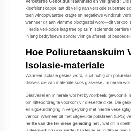
Verbeterde Gebouduursaamheid en Veiligheid
: Die
kleefeienskappe laat dit veilig aan verskeie substrate
teen windopwaartse kragte en negatiewe winddruk verbe
wanneer dit aan vlamme blootgestel word—dit verkool so
Hierdie verkoolde laag tree op as 'n isolerende barrièr
'n lang bedryfslewe sonder vinnige afbreek of besoede
Hoe Poliuretaanskuim 
Isolasie-materiale
Wanneer isolasie gekies word, is dit nuttig om poliure
dikwels dié van materiale soos glasvesel, minerale wol e
Glasvesel en minerale wol het byvoorbeeld gewoonlik ho
om hitteoordrag te voorkom vir dieselfde dikte. Die ge
en lugdeurdringing in vergelyking met hierdie veselagt
verloor. Wanneer dit met uitgevulde polistireen (EPS) 
helfte van die termiese geleiding het
, wat dit 'n doel
isoleerwerking (R-waarde) kan lewer as 'n dikker laag 