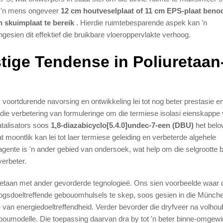
ou 'n mens ongeveer
12 cm houtveselplaat of 11 cm EPS-plaat beno
an skuimplaat te bereik
. Hierdie ruimtebesparende aspek kan 'n
esien dit effektief die bruikbare vloeroppervlakte verhoog.
ige Tendense in Poliuretaan
e; voortdurende navorsing en ontwikkeling lei tot nog beter prestasie e
ie verbetering van formuleringe om die termiese isolasi eienskappe 
katalisators soos
1,8-diazabicyclo[5.4.0]undec-7-een (DBU)
het bel
 moontlik kan lei tot laer termiese geleiding en verbeterde algehele
gente is 'n ander gebied van ondersoek, wat help om die selgrootte 
verbeter.
retaan met ander gevorderde tegnologieë. Ons sien voorbeelde waar d
gsdoeltreffende gebouomhulsels te skep, soos gesien in die Münche
e van energiedoeltreffendheid. Verder bevorder die dryfveer na volhou
 boumodelle. Die toepassing daarvan dra by tot 'n beter binne-omgew