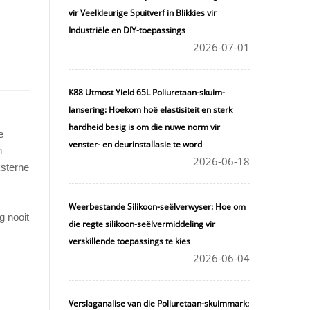
vir Veelkleurige Spuitverf in Blikkies vir
Industriële en DIY-toepassings
2026-07-01
K88 Utmost Yield 65L Poliuretaan-skuim-
lansering: Hoekom hoë elastisiteit en sterk
hardheid besig is om die nuwe norm vir
e
venster- en deurinstallasie te word
n
2026-06-18
ksterne
Weerbestande Silikoon-seëlverwyser: Hoe om
g nooit
die regte silikoon-seëlvermiddeling vir
verskillende toepassings te kies
2026-06-04
Verslaganalise van die Poliuretaan-skuimmark: