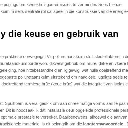
ye pogings om kweekhuisgas-emissies te verminder. Soos hierdie
im 'n selfs sentrale rol sal speel in die konstruksie van die energie-
y die keuse en gebruik van
e praktiese oorwegings. Vir poliuretaanskuim sluit sleutelfaktore in di
oliuretaanskuimborde word dikwels gebruik om mure, dake en vloere 
geleiding, hoë hittebestandheid en lig gewig, wat hulle doeltreffend ma
toegepaste poliuretaanskuim uitstekend om naadlose, lugdigte seëls t
 doeltreffend termiese brûe (koue brûe) wat die integriteit van isolasi
at. Spuitfoam is veral geskik om aan onreëlmatige vorms aan te pas 
er. Dit is noodsaaklik dat installasie deur opgeleide professionele per
n optimale prestasie te verseker. Daarbenewens, alhoewel die aanvan
disionele materiale, is dit belangrik om die
langtermynvoordele
. 