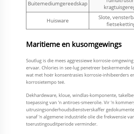
Tuinuitrusti
Buitemediumgereedskap
kragtuisgere
Slote, venster
Huisware
fietsekettin
Maritieme en kusomgewings
Soutlug is die mees aggressiewe korrosie-omgewing w
ervaar. Chlories in see-lug penetreer beskermende l
wat met hoër konsentrasies korrosie-inhibeerders en
korrosietempo teë.
Dekhardeware, kloue, windlas-komponente, takelbesl
toepassing van 'n antiroes-smeerolie. Vir 'n kommers
uitrusingsonderhoudsdienstverskaffer gedokumenteer 
vanaf 'n algemene industriële olie die frekwensie 
toerustingouditperiode verminder.