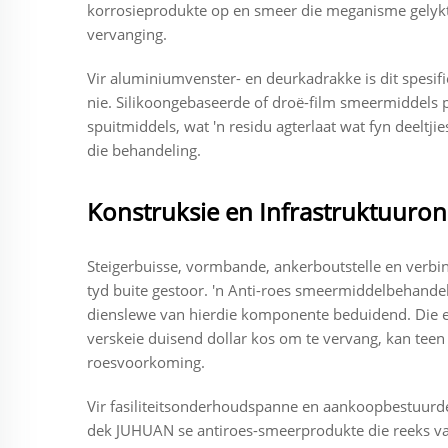
korrosieprodukte op en smeer die meganisme gelyktyd
vervanging.
Vir aluminiumvenster- en deurkadrakke is dit spesif
nie. Silikoongebaseerde of droë-film smeermiddels 
spuitmiddels, wat 'n residu agterlaat wat fyn deeltji
die behandeling.
Konstruksie en Infrastruktuur
Steigerbuisse, vormbande, ankerboutstelle en verbind
tyd buite gestoor. 'n Anti-roes smeermiddelbehand
dienslewe van hierdie komponente beduidend. Die ek
verskeie duisend dollar kos om te vervang, kan teen
roesvoorkoming.
Vir fasiliteitsonderhoudspanne en aankoopbestuurde
dek JUHUAN se antiroes-smeerprodukte die reeks van