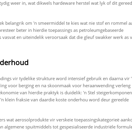
ig weer in, wat dikwels hardeware herstel wat lyk of dit gereed 
iek belangrik om 'n smeermiddel te kies wat nie stof en rommel a
presteer beter in hierdie toepassings as petroleumgebaseerde
es vasvat en uiteindelik veroorsaak dat die gleuf swakker werk as 
onderhoud
ings vir tydelike strukture word intensief gebruik en daarna vir '
eling voor berging en na skoonmaak voor heraanwending verleng 
onomie van hierdie praktyk is duidelik: 'n Stel steigerkomponen
 'n klein fraksie van daardie koste onderhou word deur gereelde
rs wat aerosolprodukte vir verskeie toepassingskategorieë aank
 algemene spuitmiddels tot gespesialiseerde industriële formule