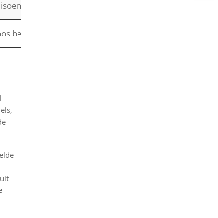
isoenale berging
oos benodig
l
els,
de
elde
uit
e