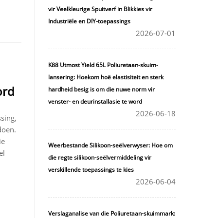
vir Veelkleurige Spuitverf in Blikkies vir
Industriële en DIY-toepassings
2026-07-01
K88 Utmost Yield 65L Poliuretaan-skuim-
lansering: Hoekom hoë elastisiteit en sterk
ord
hardheid besig is om die nuwe norm vir
venster- en deurinstallasie te word
2026-06-18
sing,
doen.
ie
Weerbestande Silikoon-seëlverwyser: Hoe om
el
die regte silikoon-seëlvermiddeling vir
verskillende toepassings te kies
2026-06-04
Verslaganalise van die Poliuretaan-skuimmark: