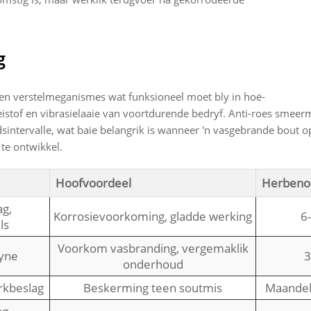
g
e en verstelmeganismes wat funksioneel moet bly in hoë-
istof en vibrasielaaie van voortdurende bedryf. Anti-roes smeer
intervalle, wat baie belangrik is wanneer 'n vasgebrande bout op
te ontwikkel.
Hoofvoordeel
Herbeno
ag,
Korrosievoorkoming, gladde werking
6
ls
Voorkom vasbranding, vergemaklik
lyne
3
onderhoud
rkbeslag
Beskerming teen soutmis
Maandeli