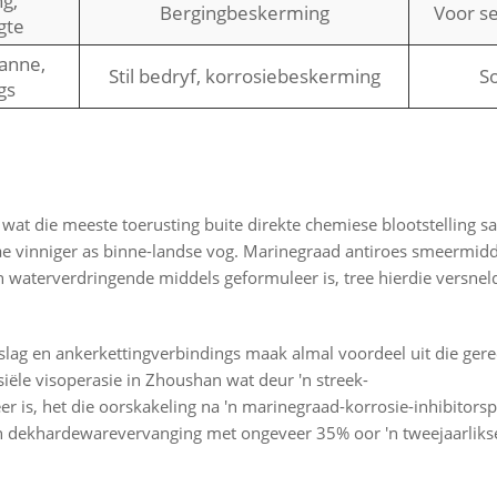
ng,
Bergingbeskerming
Voor se
gte
banne,
Stil bedryf, korrosiebeskerming
S
gs
at die meeste toerusting buite direkte chemiese blootstelling sa
ae vinniger as binne-landse vog. Marinegraad antiroes smeermidd
 waterverdringende middels geformuleer is, tree hierdie versnel
ag en ankerkettingverbindings maak almal voordeel uit die gere
iële visoperasie in Zhoushan wat deur 'n streek-
is, het die oorskakeling na 'n marinegraad-korrosie-inhibitorsp
van dekhardewarevervanging met ongeveer 35% oor 'n tweejaarliks