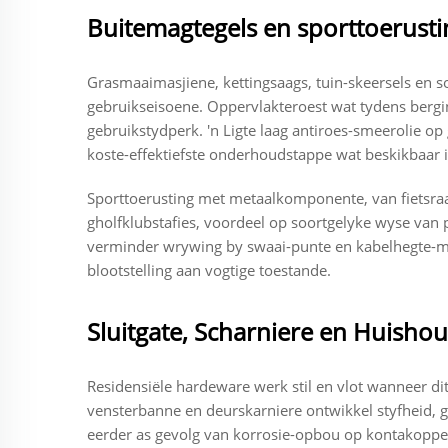
Buitemagtegels en sporttoerusti
Grasmaaimasjiene, kettingsaags, tuin-skeersels en s
gebruikseisoene. Oppervlakteroest wat tydens bergi
gebruikstydperk. 'n Ligte laag antiroes-smeerolie o
koste-effektiefste onderhoudstappe wat beskikbaar i
Sporttoerusting met metaalkomponente, van fietsra
gholfklubstafies, voordeel op soortgelyke wyse va
verminder wrywing by swaai-punte en kabelhegte-ma
blootstelling aan vogtige toestande.
Sluitgate, Scharniere en Huisho
Residensiële hardeware werk stil en vlot wanneer 
vensterbanne en deurskarniere ontwikkel styfheid, ge
eerder as gevolg van korrosie-opbou op kontakopperv