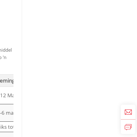
middel
 'n
emingsfrekwensie
-12 Maande
-6 maande
ks tot kwartaaliks