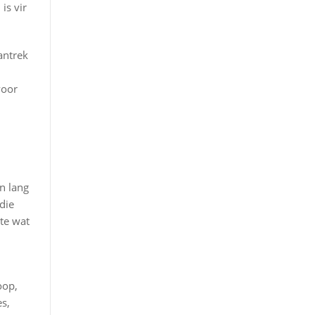
is vir
antrek
voor
n lang
die
te wat
oop,
s,