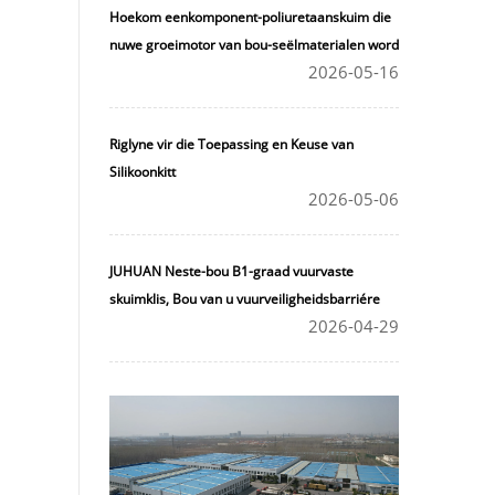
Hoekom eenkomponent-poliuretaanskuim die
nuwe groeimotor van bou-seëlmaterialen word
2026-05-16
Riglyne vir die Toepassing en Keuse van
Silikoonkitt
2026-05-06
JUHUAN Neste-bou B1-graad vuurvaste
skuimklis, Bou van u vuurveiligheidsbarriére
2026-04-29