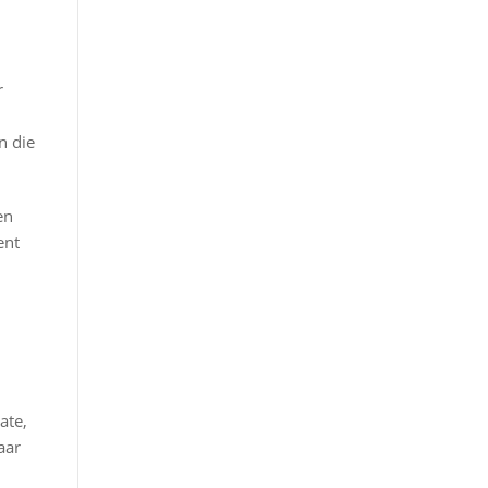
r
n die
en
ent
ate,
aar