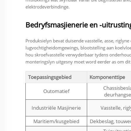
elektrodeverbindinge.
Bedryfsmasjienerie en -uitrustin
Produksielyn bevat duisende vasstelle, asse, riglyn
lugvochtigheidomgewings, blootstelling aan koelvloe
hou skroefvasstelle verwyderbaar tydens onderhouds
monteringslyn uitgesny moet word eerder as om dit 
Toepassingsgebied
Komponenttipe
Chassisbesl
Outomatief
deurhangse
Industriële Masjinerie
Vasstelle, rig
Maritiem/kusgebied
Dekbeslag, touwe