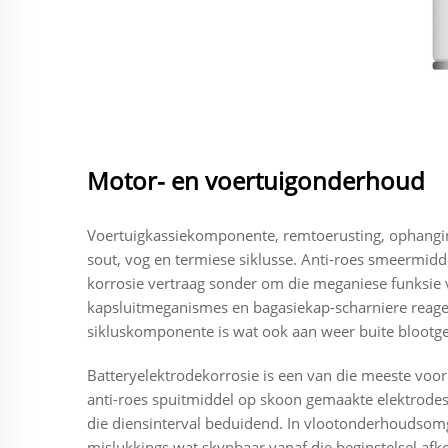
Motor- en voertuigonderhoud
Voertuigkassiekomponente, remtoerusting, ophangin
sout, vog en termiese siklusse. Anti-roes smeermidd
korrosie vertraag sonder om die meganiese funksie
kapsluitmeganismes en bagasiekap-scharniere reage
sikluskomponente is wat ook aan weer buite blootges
Batteryelektrodekorrosie is een van die meeste voor
anti-roes spuitmiddel op skoon gemaakte elektrodes
die diensinterval beduidend. In vlootonderhoudsom
mislukkings wat skynbaar vanaf die beginstelsel afk