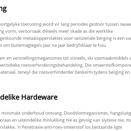
ng
oortgelyke toerusting word vir lang periodes gestoor tussen swaa
ng vorm, veroorsaak dikwels meer skade as die werklike
p geskoonde metaaloppervlaktes voor seisoenale berging is een va
s om buitemagtegels jaar na jaar bedryfsklaar te hou.
am en versnellingsmeganismes tot visreëls, ski-vasmaakmiddels 
n periodieke roesverhinderingsbehandeling. Die smeerstofkompon
teriaal, terwyl die roesverhinderder beskerm tydens berging en
udelike Hardeware
dit minimale onderhoud ontvang. Doodslotmeganismes, hangsluitg
raas en uiteindelike mislukking nie as gevolg van slytasie nie, m
lakke. 'n Penetrasie-anti-roes-smeerstof los bestaande ligte