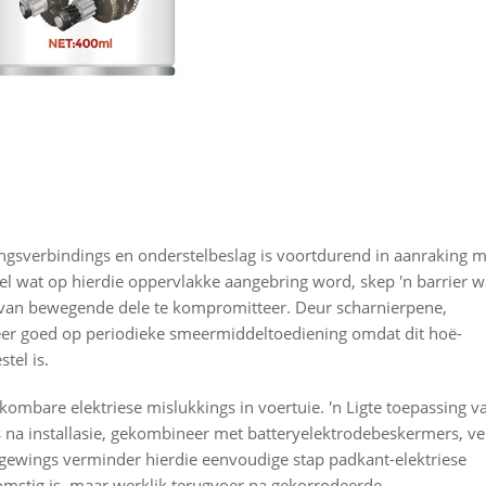
gsverbindings en onderstelbeslag is voortdurend in aanraking 
el wat op hierdie oppervlakke aangebring word, skep 'n barrier w
 van bewegende dele te kompromitteer. Deur scharnierpene,
er goed op periodieke smeermiddeltoediening omdat dit hoë-
tel is.
kombare elektriese mislukkings in voertuie. 'n Ligte toepassing v
 na installasie, gekombineer met batteryelektrodebeskermers, ve
gewings verminder hierdie eenvoudige stap padkant-elektriese
omstig is, maar werklik terugvoer na gekorrodeerde