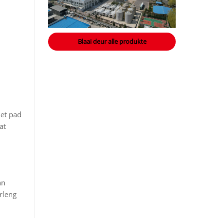
Blaai deur alle produkte
met pad
at
an
rleng