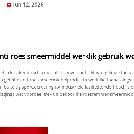
Jun 12, 2026
anti-roes smeermiddel werklik gebruik w
'n kraakende scharnier of 'n stywe bout. Dit is 'n geldige toepas
'n gehalte anti-roes smeermiddelproduk in werklike toepassings 
itelug sporttoerusting tot industriële fasiliteitonderhoud, is d
dagings wat voordeel trek uit behoorlike roesremmer smeermidd