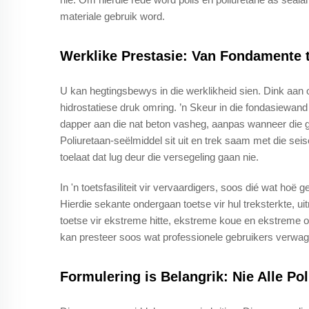
materiale gebruik word.
Werklike Prestasie: Van Fondamente
U kan hegtingsbewys in die werklikheid sien. Dink aan
hidrostatiese druk omring. ’n Skeur in die fondasiewand
dapper aan die nat beton vasheg, aanpas wanneer die gr
Poliuretaan-seëlmiddel sit uit en trek saam met die sei
toelaat dat lug deur die versegeling gaan nie.
In 'n toetsfasiliteit vir vervaardigers, soos dié wat hoë
Hierdie sekante ondergaan toetse vir hul treksterkte, u
toetse vir ekstreme hitte, ekstreme koue en ekstreme o
kan presteer soos wat professionele gebruikers verwag
Formulering is Belangrik: Nie Alle Pol