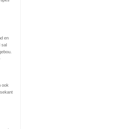
nd en
 sal
gebou.
e
n ook
 sekant