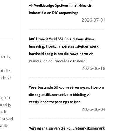
vir Veelkleurige Spuitverf in Blikkies vir
Industriële en DIY-toepassings
2026-07-01
K88 Utmost Yield 65L Poliuretaan-skuim-
lansering: Hoekom hoë elastisiteit en sterk
hardheid besig is om die nuwe norm vir
er is,
venster- en deurinstallasie te word
2026-06-18
at die
ede vir
Weerbestande Silikoon-seëlverwyser: Hoe om
die regte silikoon-seëlvermiddeling vir
 op 'n
verskillende toepassings te kies
oet jy
2026-06-04
ruik.
f sowel
lante
Verslaganalise van die Poliuretaan-skuimmark: