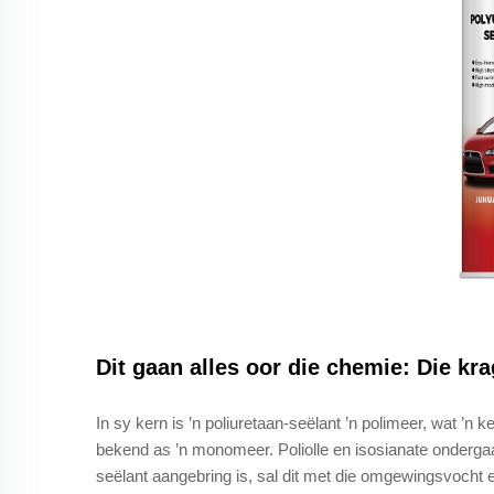
Dit gaan alles oor die chemie: Die kr
In sy kern is ’n poliuretaan-seëlant ’n polimeer, wat ’n 
bekend as ’n monomeer. Poliolle en isosianate onderga
seëlant aangebring is, sal dit met die omgewingsvocht en