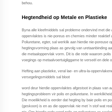
behou.
Hegtendheid op Metale en Plastieke
Byna alle kleefmiddels sal probleme ondervind met die 
oppervlaktes is nie-poreus en chemies minder reaktief 
Poliuretane, egter, sal werklik aan hierdie nie-poreuse
hegtingsvorming plaas as gevolg van uretaanbinding aan
die metaaloppervlak vorm. Dit is die rede waarom polis
voegings op metaalvoertuigliggame te verseël en dele o
Hefting aan plastieke, veral lae- en ultra-la-oppervlaken
versegelingsmiddels sal bloot
word deur hierdie oppervlaktes afgestoot in plaas van a
hegtingsprobleem vir polis en poliuretane. In werklikhei
Die moeilikheid is eerder dat hegting by baie polis en p
(geskoon) is en as die oppervlak nie met 'n stof wat reak
nie. Om hierdie rede word polis en poliuretane as seala