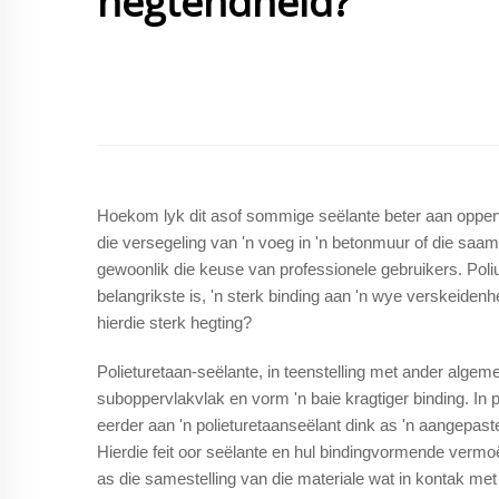
hegtendheid?
Hoekom lyk dit asof sommige seëlante beter aan oppervla
die versegeling van 'n voeg in 'n betonmuur of die saam
gewoonlik die keuse van professionele gebruikers. Poli
belangrikste is, 'n sterk binding aan 'n wye verskeidenh
hierdie sterk hegting?
Polieturetaan-seëlante, in teenstelling met ander algem
suboppervlakvlak en vorm 'n baie kragtiger binding. In
eerder aan 'n polieturetaanseëlant dink as 'n aangepast
Hierdie feit oor seëlante en hul bindingvormende vermoë
as die samestelling van die materiale wat in kontak met