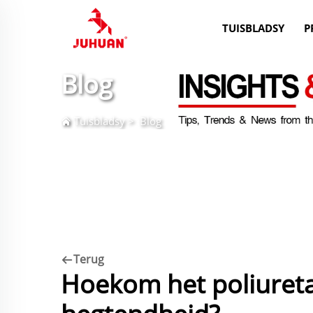
TUISBLADSY
P
Blog
Tuisbladsy
>
Blog
Terug
Hoekom het poliureta