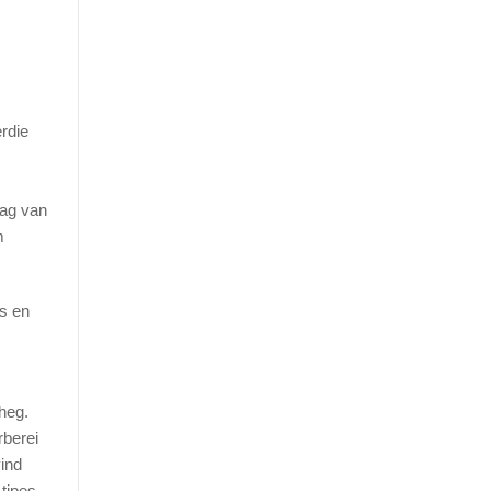
rdie
aag van
m
ls en
 heg.
rberei
vind
 tipes