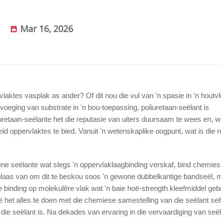
Mar 16, 2026
ktes vasplak as ander? Of dit nou die vul van 'n spasie in 'n houtvlo
voeging van substrate in 'n bou-toepassing, poliuretaan-seëlant is
uretaan-seëlante het die reputasie van uiters duursaam te wees en, w
eid oppervlaktes te bied. Vanuit 'n wetenskaplike oogpunt, wat is die r
ene seëlante wat slegs 'n oppervlaklaagbinding verskaf, bind chemies
 plaas van om dit te beskou soos 'n gewone dubbelkantige bandseël, m
e binding op molekulêre vlak wat 'n baie hoë-strength kleefmiddel geb
 het alles te doen met die chemiese samestelling van die seëlant sel
 die seëlant is. Na dekades van ervaring in die vervaardiging van seë