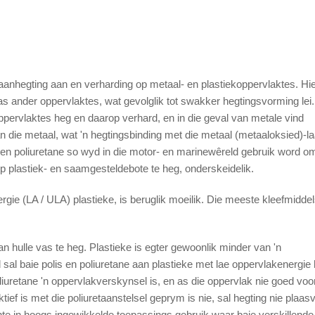
aanhegting aan en verharding op metaal- en plastiekoppervlaktes. Hie
as ander oppervlaktes, wat gevolglik tot swakker hegtingsvorming lei.
 oppervlaktes heg en daarop verhard, en in die geval van metale vind
 die metaal, wat 'n hegtingsbinding met die metaal (metaaloksied)-l
 en poliuretane so wyd in die motor- en marinewêreld gebruik word o
p plastiek- en saamgesteldebote te heg, onderskeidelik.
ergie (LA / ULA) plastieke, is beruglik moeilik. Die meeste kleefmidde
an hulle vas te heg. Plastieke is egter gewoonlik minder van 'n
d sal baie polis en poliuretane aan plastieke met lae oppervlakenergie
oliuretane 'n oppervlakverskynsel is, en as die oppervlak nie goed voo
tief is met die poliuretaanstelsel geprym is nie, sal hegting nie plaas
nte in hoogs ingewikkelde toepassings gebruik waar baie verskillende