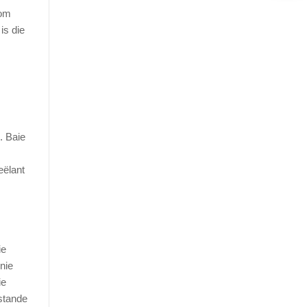
kom
is die
. Baie
eëlant
ie
nie
ie
estande