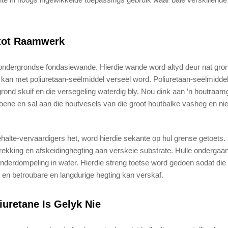
 tot Raamwerk
 ondergrondse fondasiewande. Hierdie wande word altyd deur nat gro
 kan met poliuretaan-seëlmiddel verseël word. Poliuretaan-seëlmiddel
ond skuif en die versegeling waterdig bly. Nou dink aan ’n houtraam
soene en sal aan die houtvesels van die groot houtbalke vasheg en ni
 gehalte-vervaardigers het, word hierdie sekante op hul grense getoets.
itrekking en afskeidinghegting aan verskeie substrate. Hulle ondergaa
nderdompeling in water. Hierdie streng toetse word gedoen sodat die
 en betroubare en langdurige hegting kan verskaf.
iuretane Is Gelyk Nie