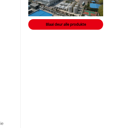
Blaai deur alle produkte
ie