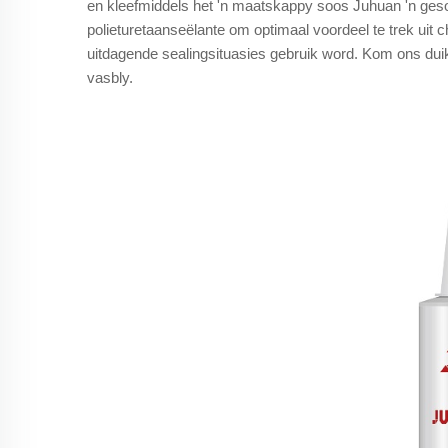
en kleefmiddels het 'n maatskappy soos Juhuan 'n gesof
polieturetaanseëlante om optimaal voordeel te trek uit
uitdagende sealingsituasies gebruik word. Kom ons dui
vasbly.