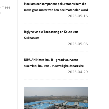
Hoekom eenkomponent-poliuretaanskuim die
ie mees
nuwe groeimotor van bou-seëlmaterialen word
d
2026-05-16
Riglyne vir die Toepassing en Keuse van
Silikoonkitt
2026-05-06
JUHUAN Neste-bou B1-graad vuurvaste
skuimklis, Bou van u vuurveiligheidsbarriére
2026-04-29