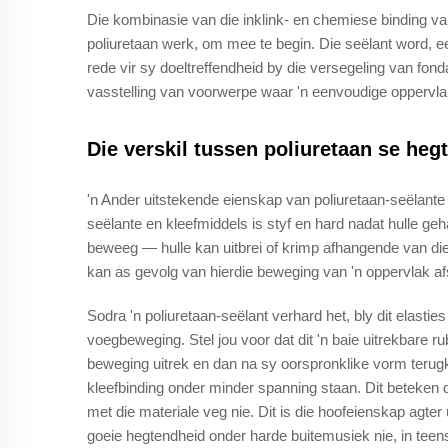
Die kombinasie van die inklink- en chemiese binding van
poliuretaan werk, om mee te begin. Die seëlant word, ee
rede vir sy doeltreffendheid by die versegeling van fon
vasstelling van voorwerpe waar 'n eenvoudige oppervla
Die verskil tussen poliuretaan se heg
'n Ander uitstekende eienskap van poliuretaan-seëlante
seëlante en kleefmiddels is styf en hard nadat hulle ge
beweeg — hulle kan uitbrei of krimp afhangende van die
kan as gevolg van hierdie beweging van 'n oppervlak afs
Sodra 'n poliuretaan-seëlant verhard het, bly dit elasti
voegbeweging. Stel jou voor dat dit 'n baie uitrekbare r
beweging uitrek en dan na sy oorspronklike vorm teru
kleefbinding onder minder spanning staan. Dit beteken da
met die materiale veg nie. Dit is die hoofeienskap agter
goeie hegtendheid onder harde buitemusiek nie, in teen