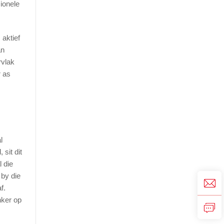
ionele
aktief
an
rvlak
r as
l
sit dit
l die
 by die
f.
nker op