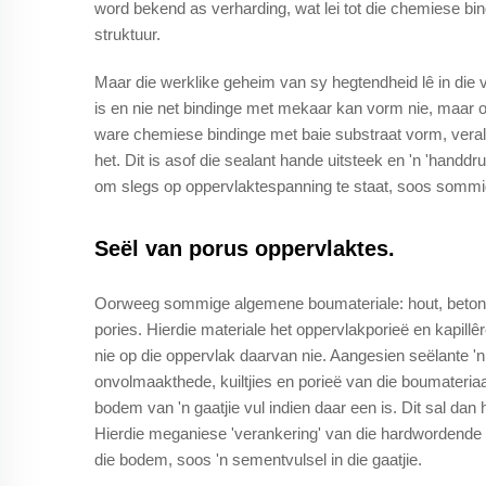
word bekend as verharding, wat lei tot die chemiese bin
struktuur.
Maar die werklike geheim van sy hegtendheid lê in die
is en nie net bindinge met mekaar kan vorm nie, maar
ware chemiese bindinge met baie substraat vorm, veral
het. Dit is asof die sealant hande uitsteek en 'n 'handdr
om slegs op oppervlaktespanning te staat, soos sommig
Seël van porus oppervlaktes.
Oorweeg sommige algemene boumateriale: hout, beton, 
pories. Hierdie materiale het oppervlakporieë en kapillê
nie op die oppervlak daarvan nie. Aangesien seëlante 'n re
onvolmaakthede, kuiltjies en porieë van die boumateriaal
bodem van 'n gaatjie vul indien daar een is. Dit sal dan
Hierdie meganiese 'verankering' van die hardwordende
die bodem, soos 'n sementvulsel in die gaatjie.