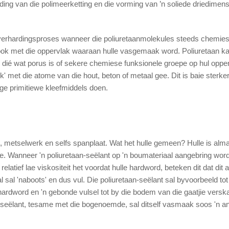
ding van die polimeerketting en die vorming van ’n soliede driedimens
 verhardingsproses wanneer die poliuretaanmolekules steeds chemies 
 ook met die oppervlak waaraan hulle vasgemaak word. Poliuretaan k
 dié wat porus is of sekere chemiese funksionele groepe op hul oppe
uk' met die atome van die hout, beton of metaal gee. Dit is baie sterke
e primitiewe kleefmiddels doen.
metselwerk en selfs spanplaat. Wat het hulle gemeen? Hulle is alma
re. Wanneer 'n poliuretaan-seëlant op 'n boumateriaal aangebring word, 
latief lae viskositeit het voordat hulle hardword, beteken dit dat dit a
 sal 'naboots' en dus vul. Die poliuretaan-seëlant sal byvoorbeeld tot
 hardword en 'n gebonde vulsel tot by die bodem van die gaatjie verska
 seëlant, tesame met die bogenoemde, sal ditself vasmaak soos 'n a