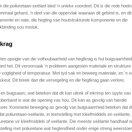
 die poliuretaan-seëlant bied 'n unieke voordeel. Dit is die rede hoe
nmaal gehard, 'n deel van die oppervlak waaraan dit gebind is, en dit 
damente en nate, die hegting van houtstrukturele komponente en die
kbinding sou misluk.
tkrag
 ten opsigte van die volhoubaarheid van hegtkrag is hul buigsaamheid
hard het. Dit veroorsaak 'n probleem aangesien materiale en strukture
 vogtigheid of temperatuur. Met tyd sak en beweeg materiale, en 'n s
keur. Dit breek dan die versegeling en die hegtkrag gaan verlore.
es en buigsaam, wat beteken dat dit kan uitrek of inkrimp ten spyte van
ubberband is wat die opening vas hou. Dit kan as gevolg van hierdie
gkeer. Konstante beweging as gevolg van buigsaamheid beteken dat d
t poliuretaan-seëlante, in teenstelling met kleefmiddels en seëlante, 
 uretane vir kleefmiddels of seëlante. Die meeste seëlante handhaaf n
stelling met poliuretane wat hegtendheid onder enige streng weersto