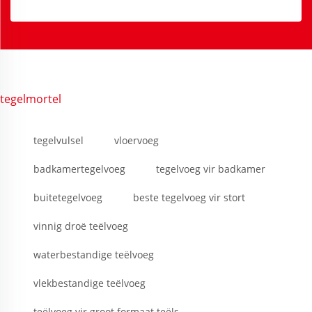
tegelmortel
tegelvulsel
vloervoeg
badkamertegelvoeg
tegelvoeg vir badkamer
buitetegelvoeg
beste tegelvoeg vir stort
vinnig droë teëlvoeg
waterbestandige teëlvoeg
vlekbestandige teëlvoeg
teëlvoeg vir groot formaat teëls