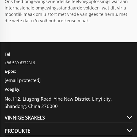
Ons bied omgewingsvriendelike teëlvoegoplossings wat aan
internasionale omgewingsstandaarde voldoen, wat dit vir u
moontlik maak om u stort met vrede van gees te hernu, met
die wete dat u 'n volhoubare keuse maak.
Tel
+86-539-6372316
E-pos:
[email protected]
Voeg by:
No.112, Liugong Road, Yihe New District, Linyi city,
Shandong, China 276000
VINNIGE SKAKELS
PRODUKTE