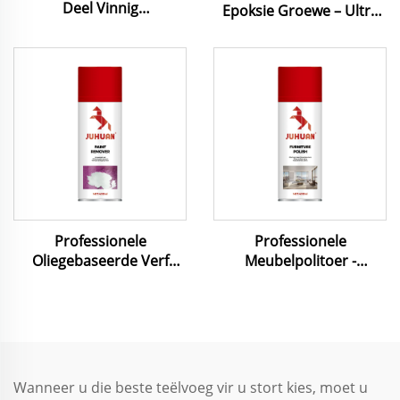
Deel Vinnig
Epoksie Groewe – Ultra
Behandelbare vir Graniet
Sterk Swamvry & Maklik
Keramiekteëls Geelsbruin
Schoonmaak Seël vir
Wit Transparant 0,8L 3L
Tegels Steen & Metaal
4L 18L
Professionele
Professionele
Oliegebaseerde Verf
Meubelpolitoer -
Verwyderaar - Vinnig,
Drievoudige Formule vir
Nie-Korrosief &
Veeloppervlak Verzorging
Omgewingsvriendelik vir
Metaaloppervlaktes
Wanneer u die beste teëlvoeg vir u stort kies, moet u