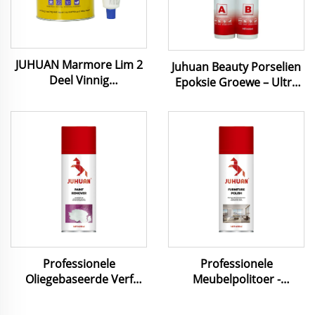
JUHUAN Marmore Lim 2
Juhuan Beauty Porselien
Deel Vinnig
Epoksie Groewe – Ultra
Behandelbare vir Graniet
Sterk Swamvry & Maklik
Keramiekteëls Geelsbruin
Schoonmaak Seël vir
Wit Transparant 0,8L 3L
Tegels Steen & Metaal
4L 18L
Professionele
Professionele
Oliegebaseerde Verf
Meubelpolitoer -
Verwyderaar - Vinnig,
Drievoudige Formule vir
Nie-Korrosief &
Veeloppervlak Verzorging