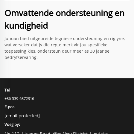
Omvattende ondersteuning en
kundigheid
Juhuan bied uitgebreide tegniese ondersteuning en riglyne,
wat verseker dat jy die regte merk vir jou spesifieke
toepassing kies, ondersteun deur meer as 30 jaar se
bedryfservaring.
Tel
+86-539-6372316
E-pos:
[email protected]
Voeg by:
No.112, Liugong Road, Yihe New District, Linyi city,