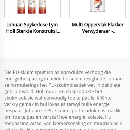
Juhuan Spykerlose Lym
Multi-Oppervlak Plakker
Hoë Sterkte Konstruksie
Verwyderaar -
Lym vir Hout PVC Metaal
Omgewingsvriendelike
Beton
Formule vir Vinnige Plak
Verwydering
Die PU-skuim spuit isolasieprodukte verhoog die
energiebesparing in beide huise en besighede. Juhuan
se formulerings het PU-skuimplastiek wat in dakplate
gebruik word. Hul muur- en dakprodukte het
skuimisolasie wat eenvoudig toe te pas is. Kliënte
verkry gemak in hul lokasies terwyl hulle energie
bespaar. Juhuan se PU-skuim spuitprodukte is maklik
om toe te pas en verskaf hoë energie isolasie. Hul
toepassing wissel van kierversegeling en muurisolasie
tot dakke. Hul eenvoud van toepassing tesame met