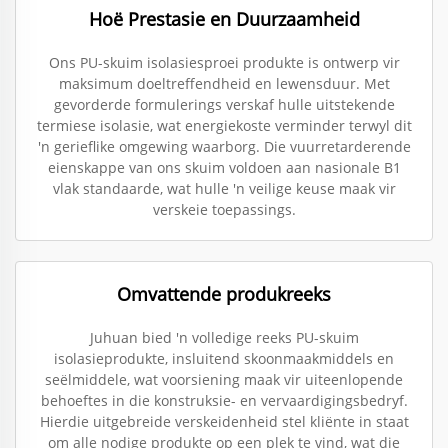
Hoë Prestasie en Duurzaamheid
Ons PU-skuim isolasiesproei produkte is ontwerp vir
maksimum doeltreffendheid en lewensduur. Met
gevorderde formulerings verskaf hulle uitstekende
termiese isolasie, wat energiekoste verminder terwyl dit
'n gerieflike omgewing waarborg. Die vuurretarderende
eienskappe van ons skuim voldoen aan nasionale B1
vlak standaarde, wat hulle 'n veilige keuse maak vir
verskeie toepassings.
Omvattende produkreeks
Juhuan bied 'n volledige reeks PU-skuim
isolasieprodukte, insluitend skoonmaakmiddels en
seëlmiddele, wat voorsiening maak vir uiteenlopende
behoeftes in die konstruksie- en vervaardigingsbedryf.
Hierdie uitgebreide verskeidenheid stel kliënte in staat
om alle nodige produkte op een plek te vind, wat die