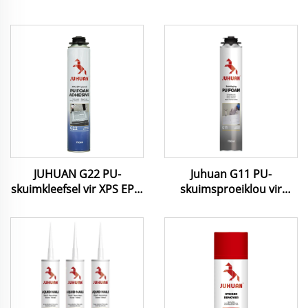
JUHUAN G22 PU-
Juhuan G11 PU-
skuimkleefsel vir XPS EPS-
skuimsproeiklou vir
paneel- en isolasie
muurwerk –
Weerbestandig & Hoë
sterkte kleefoplossing vir
AAC-blokke & panelle