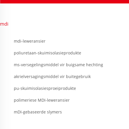
mdi
mdi-leweransier
poliuretaan-skuimisolasieprodukte
ms-versegelingsmiddel vir buigsame hechting
akrielversagingsmiddel vir buitegebruik
pu-skuimisolasiesproeiprodukte
polimeriese MDI-leweransier
mDI-gebaseerde slymers