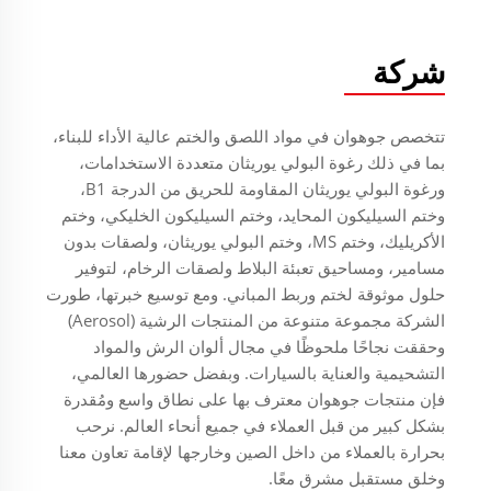
شركة
تتخصص جوهوان في مواد اللصق والختم عالية الأداء للبناء،
بما في ذلك رغوة البولي يوريثان متعددة الاستخدامات،
ورغوة البولي يوريثان المقاومة للحريق من الدرجة B1،
وختم السيليكون المحايد، وختم السيليكون الخليكي، وختم
الأكريليك، وختم MS، وختم البولي يوريثان، ولصقات بدون
مسامير، ومساحيق تعبئة البلاط ولصقات الرخام، لتوفير
حلول موثوقة لختم وربط المباني. ومع توسيع خبرتها، طورت
الشركة مجموعة متنوعة من المنتجات الرشية (Aerosol)
وحققت نجاحًا ملحوظًا في مجال ألوان الرش والمواد
التشحيمية والعناية بالسيارات. وبفضل حضورها العالمي،
فإن منتجات جوهوان معترف بها على نطاق واسع ومُقدرة
بشكل كبير من قبل العملاء في جميع أنحاء العالم. نرحب
بحرارة بالعملاء من داخل الصين وخارجها لإقامة تعاون معنا
وخلق مستقبل مشرق معًا.