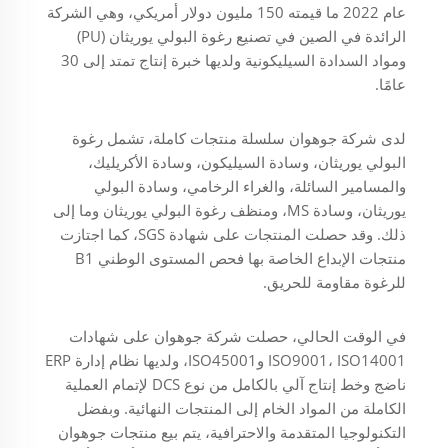
عام 2022 ما قيمته 150 مليون دولار أمريكي، وهي الشركة
الرائدة في الصين في تصنيع رغوة البولي يوريثان (PU)
ومواد السدادة السيليكونية ولديها خبرة إنتاج تمتد إلى 30
عامًا.
لدى شركة جوهوان سلسلة منتجات كاملة، تشمل رغوة
البولي يوريثان، وسادة السيليكون، وسادة الأكريليك،
والمسامير السائلة، والغراء الرخامي، وسادة البولي
يوريثان، وسادة MS، ومنظف رغوة البولي يوريثان وما إلى
ذلك. وقد حصلت المنتجات على شهادة SGS، كما اجتازت
منتجات الإبداع الخاصة بها فحص المستوى الوطني B1
للرغوة مقاومة للحريق.
في الوقت الحالي، حصلت شركة جوهوان على شهادات
ISO9001، ISO14001 وISO45001، ولديها نظام إدارة ERP
ناضج وخط إنتاج آلي بالكامل من نوع DCS لإتمام العملية
الكاملة من المواد الخام إلى المنتجات النهائية. وبفضل
التكنولوجيا المتقدمة والاحترافية، يتم بيع منتجات جوهوان