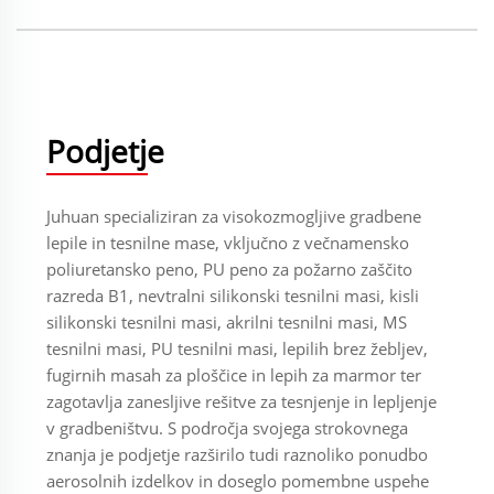
Podjetje
Juhuan specializiran za visokozmogljive gradbene
lepile in tesnilne mase, vključno z večnamensko
poliuretansko peno, PU peno za požarno zaščito
razreda B1, nevtralni silikonski tesnilni masi, kisli
silikonski tesnilni masi, akrilni tesnilni masi, MS
tesnilni masi, PU tesnilni masi, lepilih brez žebljev,
fugirnih masah za ploščice in lepih za marmor ter
zagotavlja zanesljive rešitve za tesnjenje in lepljenje
v gradbeništvu. S področja svojega strokovnega
znanja je podjetje razširilo tudi raznoliko ponudbo
aerosolnih izdelkov in doseglo pomembne uspehe