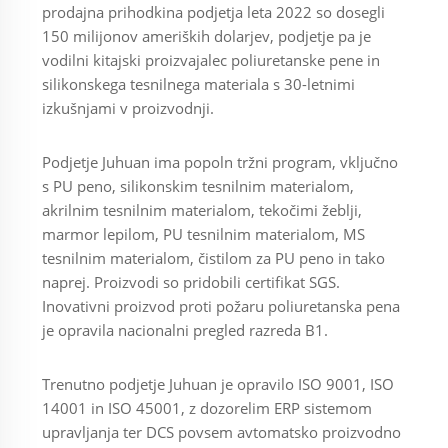
prodajna prihodkina podjetja leta 2022 so dosegli
150 milijonov ameriških dolarjev, podjetje pa je
vodilni kitajski proizvajalec poliuretanske pene in
silikonskega tesnilnega materiala s 30-letnimi
izkušnjami v proizvodnji.
Podjetje Juhuan ima popoln tržni program, vključno
s PU peno, silikonskim tesnilnim materialom,
akrilnim tesnilnim materialom, tekočimi žeblji,
marmor lepilom, PU tesnilnim materialom, MS
tesnilnim materialom, čistilom za PU peno in tako
naprej. Proizvodi so pridobili certifikat SGS.
Inovativni proizvod proti požaru poliuretanska pena
je opravila nacionalni pregled razreda B1.
Trenutno podjetje Juhuan je opravilo ISO 9001, ISO
14001 in ISO 45001, z dozorelim ERP sistemom
upravljanja ter DCS povsem avtomatsko proizvodno