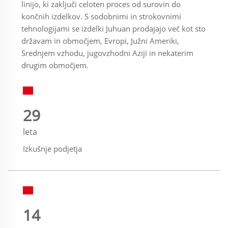
linijo, ki zaključi celoten proces od surovin do
končnih izdelkov. S sodobnimi in strokovnimi
tehnologijami se izdelki Juhuan prodajajo več kot sto
državam in območjem, Evropi, Južni Ameriki,
Srednjem vzhodu, jugovzhodni Aziji in nekaterim
drugim območjem.
30
leta
Izkušnje podjetja
15