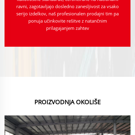
ravni, zagotavljajo dosledno zanesljivost za vsako
serijo izdelkov, naš profesionalen prodajni tim pa
ponuja učinkovite rešitve z natančnim
prilagajanjem zahtev
PROIZVODNJA OKOLIŠE