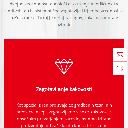
dvojno sposobnost tehnološke izkušenje in odličnosti v
storitvah, da bi sistematično zagotavljali izjemno vrednost za
naše stranke. Tukaj je nekaj razlogov, zakaj nas morate
izbrati
Zagotavljanje kakovosti
Kot specializiran proizvajalec gradbenih tesnilnih
sredstev in lepil zagotavljamo visoko kakovost z
obsežnim preverjanjem surovin, avtomatizirano
proizvodnjo od začetka do konca ter sistemi