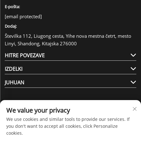
E-pošta:
[email protected]
Dodaj:
Številka 112, Liugong cesta, Yihe nova mestna četrt, mesto
Linyi, Shandong, Kitajska 276000
HITRE POVEZAVE
IZDELKI
JUHUAN
We value your privacy
We use cookies and similar tools to provide our services. If
Sledite nam
you don't want to accept all cookies, click Personalize
cookies.