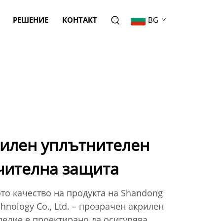
РЕШЕНИЕ
КОНТАКТ
BG
илен уплътнителен
чителна защита
то качество на продукта на Shandong
hnology Co., Ltd. – прозрачен акрилен
делие е проектирано да осигурява