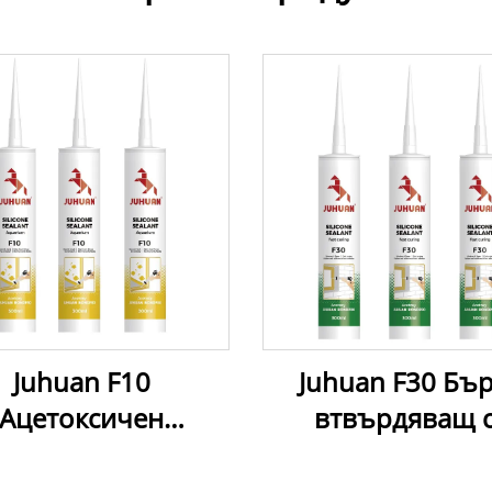
Juhuan F10
Juhuan F30 Бъ
Ацетоксичен
втвърдяващ 
аквариумен
ацетоксисиле
силиконов
уплътнителе