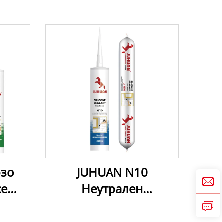
рзо
JUHUAN N10
се
Неутрален
н
отвердяващ
н
силиконов уплътнител