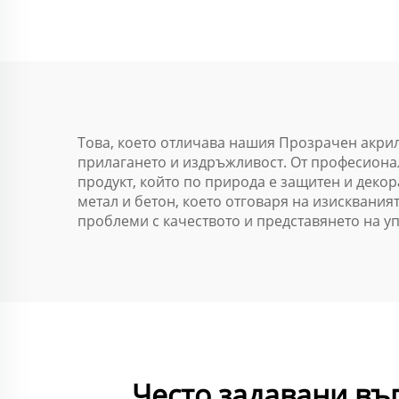
черен, бял, сив,
прозрачен, 280 мл,
мате
300 мл
акр
без
Това, което отличава нашия Прозрачен акриле
прилагането и издръжливост. От професионал
със
продукт, който по природа е защитен и декор
метал и бетон, което отговаря на изисквания
проблеми с качеството и представянето на у
Често задавани въ