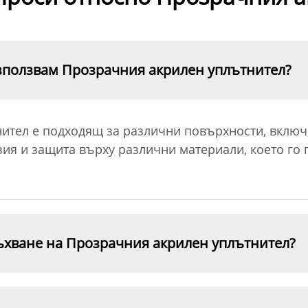
използвам Прозрачния акрилен уплътнител?
тел е подходящ за различни повърхности, включи
зия и защита върху различни материали, което го
ъхване на Прозрачния акрилен уплътнител?