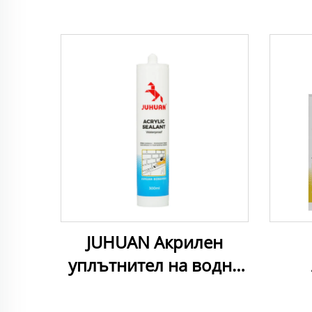
JUHUAN Акрилен
уплътнител на водна
основа за врати,
прозорци, бани,