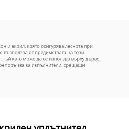
за стъклени стени
а
висока якост
и и
атмосферозащитен
он и акрил, която осигурява леснота при
е възползва от предимствата на този
, тъй като може да се използва върху дърво,
е препоръчва за изпълнители, срещащи
акрилен уплътнител