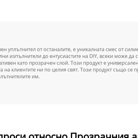
уплътнителен
материал за
риал за стъкло и
залепване н
илно свързване,
прозорци, врат
ненатравичен,
стъкла
опасен за съдове
н уплътнител от останалите, е уникалната смес от силик
ни изпълнители до ентусиастите на DIY, всеки може да с
 солена и прясна
ативен като прозрачен слой. Този продукт е универсален
вода
та на клиентите ни по целия свят. Този продукт също с
плътнителите им.
проси относно Прозрачния 