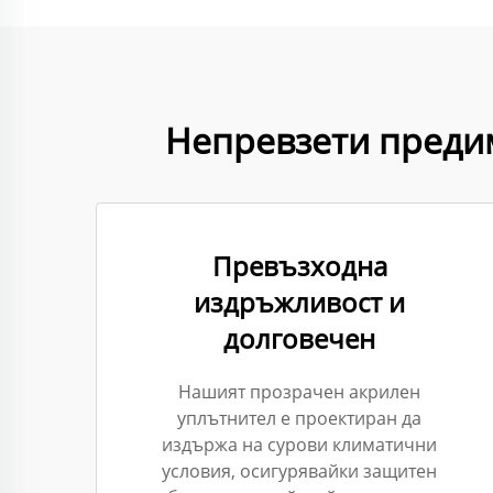
Непревзети преди
Превъзходна
издръжливост и
долговечен
Нашият прозрачен акрилен
уплътнител е проектиран да
издържа на сурови климатични
условия, осигурявайки защитен