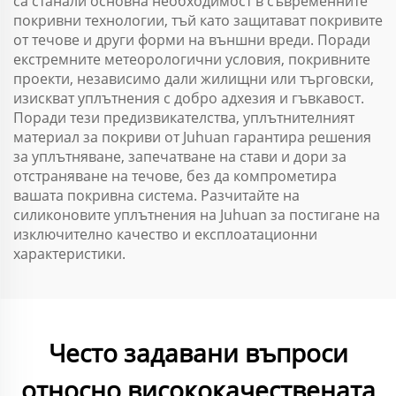
са станали основна необходимост в съвременните
покривни технологии, тъй като защитават покривите
от течове и други форми на външни вреди. Поради
екстремните метеорологични условия, покривните
проекти, независимо дали жилищни или търговски,
изискват уплътнения с добро адхезия и гъвкавост.
Поради тези предизвикателства, уплътнителният
материал за покриви от Juhuan гарантира решения
за уплътняване, запечатване на стави и дори за
отстраняване на течове, без да компрометира
вашата покривна система. Разчитайте на
силиконовите уплътнения на Juhuan за постигане на
изключително качество и експлоатационни
характеристики.
Често задавани въпроси
относно висококачествената