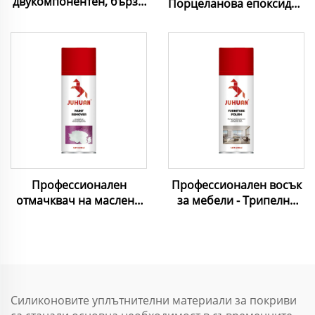
двукомпонентен, бързо
Порцеланова епоксидна
втвърдяващ за гранит,
замазка – изключително
керамични плочки,
здрава,
бежов, бял, прозрачен,
противоплесенова и
0.8 л, 3 л, 4 л, 18 л
лесно почистваща се
замазка за плочки,
камък и метал
Профессионален
Профессионален восък
отмачквач на маслени
за мебели - Трипелна
бои - бърз,
формула за грижа за
ненарушаващ корозия и
повърхности
еко-компатибелен за
метални повърхности
Силиконовите уплътнителни материали за покриви