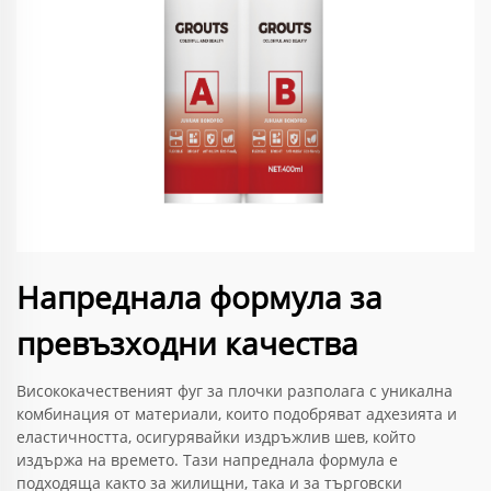
Напреднала формула за
превъзходни качества
Висококачественият фуг за плочки разполага с уникална
комбинация от материали, които подобряват адхезията и
еластичността, осигурявайки издръжлив шев, който
издържа на времето. Тази напреднала формула е
подходяща както за жилищни, така и за търговски