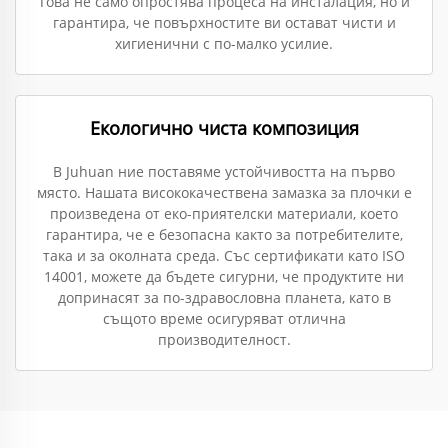
Това не само опростява процеса на инсталация, но и
гарантира, че повърхностите ви остават чисти и
хигиенични с по-малко усилие.
Екологично чиста композиция
В Juhuan ние поставяме устойчивостта на първо
място. Нашата висококачествена замазка за плочки е
произведена от еко-приятелски материали, което
гарантира, че е безопасна както за потребителите,
така и за околната среда. Със сертификати като ISO
14001, можете да бъдете сигурни, че продуктите ни
допринасят за по-здравословна планета, като в
същото време осигуряват отлична
производителност.