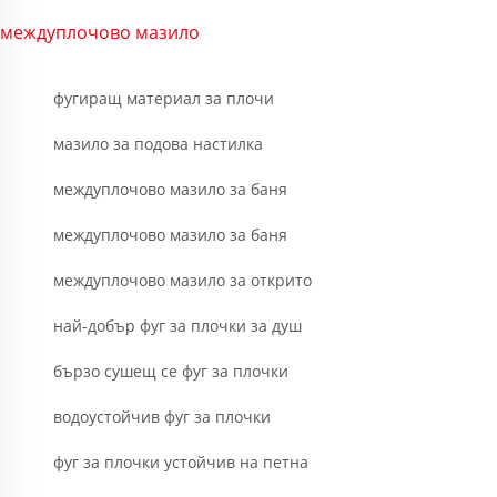
междуплочово мазило
фугиращ материал за плочи
мазило за подова настилка
междуплочово мазило за баня
междуплочово мазило за баня
междуплочово мазило за открито
най-добър фуг за плочки за душ
бързо сушещ се фуг за плочки
водоустойчив фуг за плочки
фуг за плочки устойчив на петна