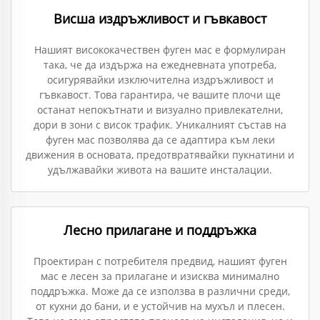
Висша издръжливост и гъвкавост
Нашият висококачествен фуген мас е формулиран
така, че да издържа на ежедневната употреба,
осигурявайки изключителна издръжливост и
гъвкавост. Това гарантира, че вашите плочи ще
останат непокътнати и визуално привлекателни,
дори в зони с висок трафик. Уникалният състав на
фуген мас позволява да се адаптира към леки
движения в основата, предотвратявайки пукнатини и
удължавайки живота на вашите инсталации.
Лесно прилагане и поддръжка
Проектиран с потребителя предвид, нашият фуген
мас е лесен за прилагане и изисква минимално
поддръжка. Може да се използва в различни среди,
от кухни до бани, и е устойчив на мухъл и плесен.