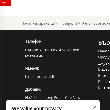
Начална страница
>
Продукти
>
Антикорозионе
Телефон
Бър
Подайте заявка днес, за да заключите
Начал
региона си.
Проду
Джуан
Имейл:
Видео
Блог
[email protected]
Решен
Конта
Добави:
No.112, Liugong Road, Yihe New
District, Linyi city, Shandong,
We value your privacy
China 276000