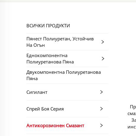
ВСИЧКИ ПРОДУКТИ
Пянест Полиуретан, Устойчив
На Огън
Еднокомпонентна
Полиуретанова Пяна
Двукомпонентна Полиуретанова
Пяна
Сигилант
Пр
Спрей Боя Серия
сма
З
Антикорозионен Смазант
инс