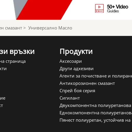
н смазант
>
Универсално Масло
зи връзки
Продукти
на страница
Аксесоари
кти
Други адхезиви
Агенти за почистване и полиран
Антикорозионен смазант
Спрей боя серия
ие
Сигилант
кт
Двукомпонентна полиуретанова
Еднокомпонентна полиуретанов
Пянест полиуретан, устойчив на