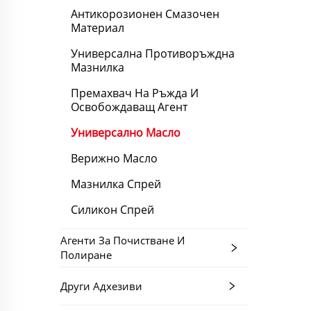
Антикорозионен Смазочен
Материал
Универсална Противоръждна
Мазнилка
Премахвач На Ръжда И
Освобождаващ Агент
Универсално Масло
Верижно Масло
Мазнилка Спрей
Силикон Спрей
Агенти За Почистване И
Полиране
Други Адхезиви