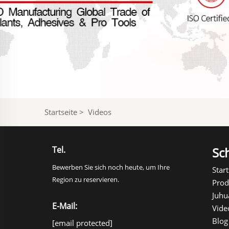
Startseite
>
Videos
Tel.
Sch
Bewerben Sie sich noch heute, um Ihre
Start
Region zu reservieren.
Prod
Juhu
E-Mail:
Vide
Blog
[email protected]