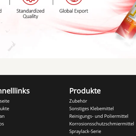
nelllinks
Produkte
seite
Zubehör
ukte
Sonstiges Klebemittel
an
Reinigungs- und Poliermittel
os
Korrosionsschutzschmiermittel
Spraylack-Serie