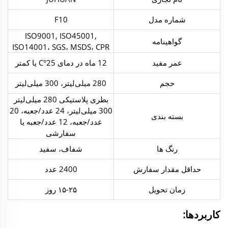
شماره مدل
F10
ISO9001, ISO45001,
گواهینامه
ISO14001، SGS، MSDS، CPR
عمر مفید
12 ماه در دمای 25°C یا کمتر
حجم
280 میلی‌لیتر، 300 میلی‌لیتر
بطری پلاستیکی 280 میلی‌لیتر
300 میلی‌لیتر، 24 عدد/جعبه، 20
‫بسته بندی‬
عدد/جعبه، 12 عدد/جعبه یا
سفارشی
رنگ ها
شفاف، سفید
حداقل مقدار سفارش
2400 عدد
زمان تحویل
۱۵-۲۵ روز
کاربردها: