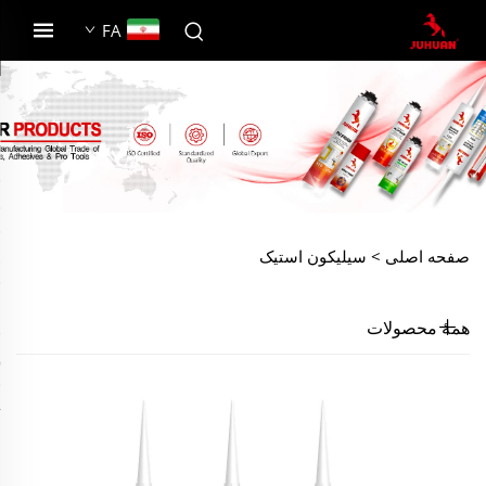
FA
صفحه اصلی >
سیلیکون استیک
همهٔ محصولات