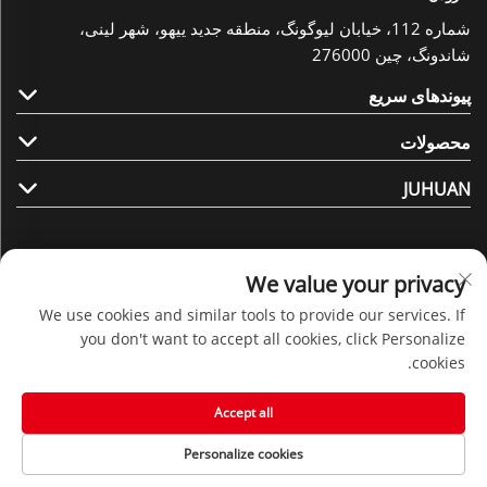
شماره 112، خیابان لیوگونگ، منطقه جدید ییهو، شهر لینی،
شاندونگ، چین 276000
پیوندهای سریع
محصولات
JUHUAN
We value your privacy
We use cookies and similar tools to provide our services. If
ما را دنبال کنید
you don't want to accept all cookies, click Personalize
cookies.
حق کپی رایت © 2025 توسط شرکت Shandong Juhuan New
Accept all
Material Technology Co., Ltd. -
سیاست حفظ حریم خصوصی
Personalize cookies