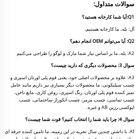
سوالات متداول:
Q1:آیا شما کارخانه هستید؟
آل: بله، ما کارخانه هستیم،
Q2: آیا می‌توانم OEM انجام دهم؟
A2: بله، ما بر اساس نیاز شما مارک و لوگو را طراحی می‌کنیم
سوال 3: محصولات دیگری که دارید چیست؟
A3: علاوه بر محصولات اصلی خود، یعنی فوم پلی اورتان اسپری و
چسب سیلیکونی، ما محصولات دیگر بسیاری نیز داریم
مانند عامل
تمیز کننده فوم پلی اورتان، رنگ اسپری، روغن کاری، مایع ناخن،
چسب تماسی، چسب مرمر، چسب انکوراژ ساختمانی، چسب
اپوکسی رزین AB و غیره.
سوال 4: چرا باید شما را انتخاب کنیم؟ قوت شما چیست؟
Af. با داشتن چندین سال تجربه در این زمینه، ما تامین کننده حرفه ای
برای مشتریان معروف هستیم. شرکت ما
تسهیلات ما مطابق با