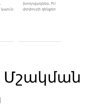
և
խողովակներ, PU
կպուն:
փրփուրի զենքեր
կ Մշակման
ը