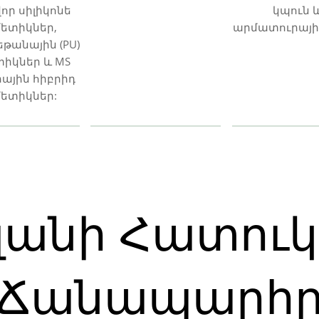
որ սիլիկոնե
կպուն 
մետիկներ,
արմատուրայի 
եթանային (PU)
տիկներ և MS
րային հիբրիդ
մետիկներ:
յլանի Հատու
Ճանապարհ