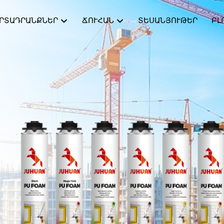
ՐՏԱԴՐԱՆՔՆԵՐ
ՃՈՒՀԱՆ
ՏԵՍԱՆՅՈՒԹԵՐ
ԲԼ