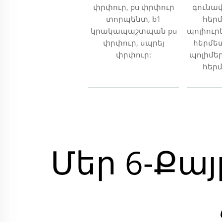
փրփուր, pu փրփուր
գունավ
տորպենտ, b1
հեր
կրակապաշտպան pu
պոլիուր
փրփուր, սպրեյ
հերմե
փրփուր:
պոլիմե
հեր
Մեր 6-Քա