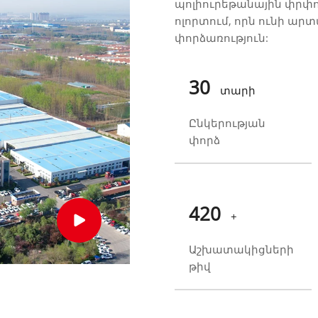
պոլիուրեթանային փրփո
ոլորտում, որն ունի ար
փորձառություն:
30
տարի
Ընկերության
փորձ
500
+
Աշխատակիցների
թիվ