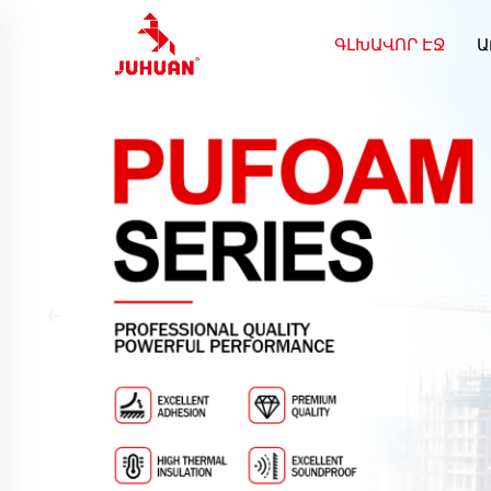
ԳԼԽԱՎՈՐ ԷՋ
Ա