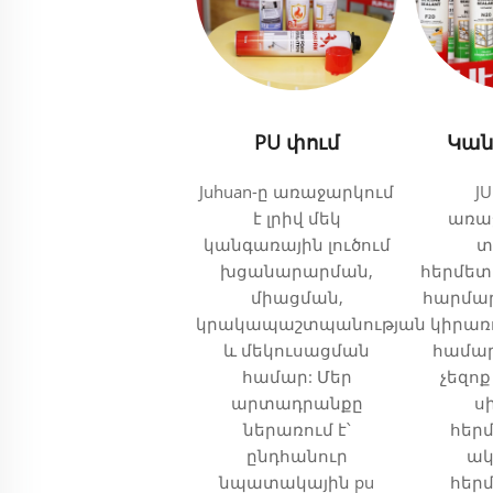
PU փում
Կան
Juhuan-ը առաջարկում
J
է լրիվ մեկ
առաջ
կանգառային լուծում
տ
խցանարարման,
հերմետ
միացման,
հարմար
կրակապաշտպանության
կիրառ
և մեկուսացման
համար
համար: Մեր
չեզոք
արտադրանքը
ս
ներառում է՝
հեր
ընդհանուր
ակ
նպատակային pu
հեր