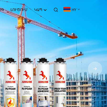
ՈԳ
ԼՈՒԾՈՒՄ
ԿԱՊ
HY