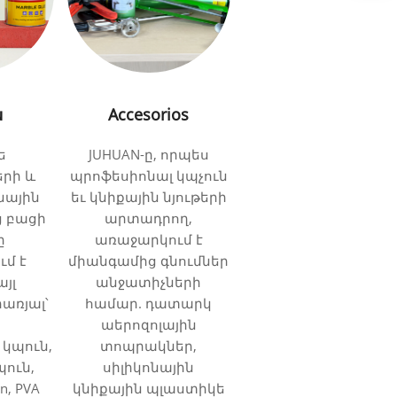
ն
Accesorios
ե
JUHUAN-ը, որպես
րի և
պրոֆեսիոնալ կպչուն
նային
եւ կնիքային նյութերի
ց բացի
արտադրող,
ը
առաջարկում է
մ է
միանգամից գնումներ
յլ
անջատիչների
րառյալ՝
համար. դատարկ
աերոզոլային
կպուն,
տոպրակներ,
ուն,
սիլիկոնային
in, PVA
կնիքային պլաստիկե