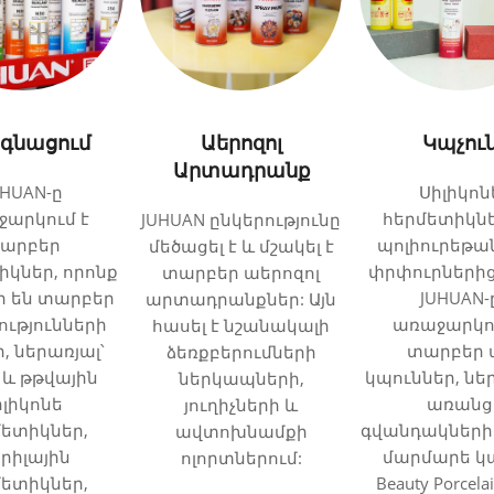
գնացում
Աերոզոլ
Կպչու
Արտադրանք
UHUAN-ը
Սիլիկոն
արկում է
հերմետիկնե
JUHUAN ընկերությունը
արբեր
պոլիուրեթա
մեծացել է և մշակել է
իկներ, որոնք
փրփուրների
տարբեր աերոզոլ
 են տարբեր
JUHUAN-
արտադրանքներ: Այն
ությունների
առաջարկու
հասել է նշանակալի
, ներառյալ՝
տարբեր ա
ձեռքբերումների
 և թթվային
կպուններ, նե
ներկապների,
իլիկոնե
առանց
յուղիչների և
մետիկներ,
գվանդակների 
ավտոխնամքի
րիլային
մարմարե կպ
ոլորտներում:
մետիկներ,
Beauty Porcela