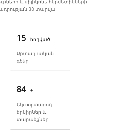
ւրների և սիլիկոնե հերմետիկների
տադրության 30 տարվա
15
հոդված
Արտադրական
գծեր
100
+
Եկспорտացող
երկիրներ և
տարածքներ