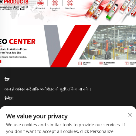
टेल
आज ही आवेदन करें ताकि अपने क्षेत्र को सुरक्षित किया जा सके।
ई-मेल:
[email protected]
We value your privacy
जोड़ें:
We use cookies and similar tools to provide our services. If
you don't want to accept all cookies, click Personalize
नं.112, लियुगॉन्ग रोड, यीहे न्यू डिस्ट्रिक्ट, लिनयी शहर, शेंडॉग, चीन 276000