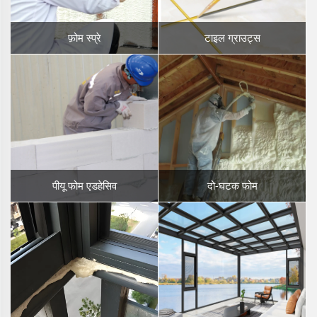
फ़ोम स्प्रे
टाइल ग्राउट्स
पीयू फोम एडहेसिव
दो-घटक फोम