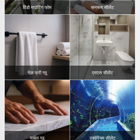
विंडो माउंटिंग फोम
सनरूम सीलेंट
नेल फ्री ग्लू
एमएस सीलेंट
मार्बल ग्लू
एक्वेरियम सीलेंट