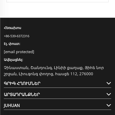
Հեռախոս
+86-539-6372316
Էլ. փոստ:
[email protected]
Ավելացնել:
Չինաստան, Շանդունգ, Լինիի քաղաք, Յիհե նոր
շրջան, Լիուգոնգ փողոց, հասցե 112, 276000
ԳՐԻԳ ՀՂՈՒՄՆԵՐ
ԱՐՏԱԴՐԱՆՔՆԵՐ
JUHUAN