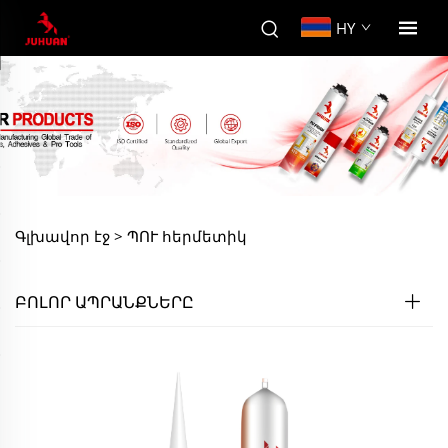
HY
Գլխավոր էջ >
ՊՈՒ հերմետիկ
ԲՈԼՈՐ ԱՊՐԱՆՔՆԵՐԸ