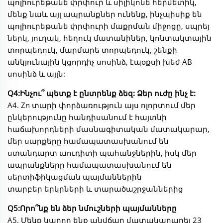
պոլիուրեթանե փրփուր և սիլիկոնե հերմետիկ,
մենք նաև այլ ապրանքներ ունենք, ինչպիսիք են
պոլիուրեթանե փրփուրի մաքրման միջոցը, սպրեյ
ներկ, յուղակ, հեղուկ մատանիներ, կոնտակտային
տորպեդուկ, մարմարե տորպեդուկ, շենքի
անկյունային կցորդիչ սոսինձ, էպօքսի խեժ AB
սոսինձ և այլն:
Q4:Ինչու՞ պետք է ընտրենք ձեզ: Ձեր ուժը ինչ է:
A4. Zn տարի փորձառություն այս ոլորտում մեր
ընկերությունը հանդիսանում է հայտնի
հաճախորդների մասնագիտական մատակարար,
մեր սարքերը համապատասխանում են
ստանդարտ աուդիտի պահանջներին, իսկ մեր
ապրանքները համապատասխանում են
սերտիֆիկացման պայմաններին
տարբեր երկրների և տարածաշրջաններից
Q5:Որո՞նք են ձեր նմուշների պայմանները
A5. Մենք կարող ենք անվճար մատակարարել 23