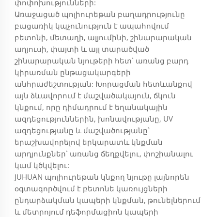
փոփոխությունների:
Առաջացած պոլիուրեթան բաղադրությունը
բացառիկ կպչունություն է ապահովում
բետոնի, մետաղի, ալյումինի, շինարարական
աղյուսի, փայտի և այլ տարածված
շինարարական նյութերի հետ՝ առանց բարդ
կիրառման ընթացակարգերի
անհրաժեշտության: Խորացման հետևանքով
այն ձևավորում է մաշվածակայուն, ճկուն
կնքում, որը դիմադրում է եղանակային
ազդեցություններին, խոնավությանը, UV
ազդեցությանը և մաշվածությանը՝
երաշխավորելով երկարատև կնքման
արդյունքներ՝ առանց ճեղքվելու, փոշիանալու
կամ կծկվելու:
JUHUAN պոլիուրեթան կնքող նյութը լայնորեն
օգտագործվում է բետոնե կառույցների
ընդարձակման կապերի կնքման, թունելներում
և մետրոյում դեֆորմացիոն կապերի