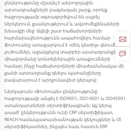
ընկերությունը մշակել է աերոզոլային
արտադրանքների բազմազան շարք, որոնք
հաջողությամբ օգտագործվում են սպրեյ
ներկերում, քսանյութերում և ավտոմեքենաների
խնամքի մեջ: Ավելի շատ հաճախորդների
հարմարավետությունն ապահովելու համար
Ջուհուանը առաջարկում է «մեկ կետից» գնումների
լուծումներ, աջակցելով տարբեր արտադրանքների
միավորմանը կոնտեյներային առաքումների
համար, ինչը հաճախորդների միաժամանակյա մի
քանի արտադրանք գնելու պահանջները
բավարարում է արդյունավետ կերպով:
Ներկայումս «Ջուհուան» ընկերությունը
հաջողությամբ անցել է ISO9001, ISO14001 և ISO45001
ստանդարտների սերտիֆիկացիան: Այլ կերպ
ասած՝ ընկերությունն ունի CRP սերտիֆիկատ,
REACH համապատասխանության զեկույցներ և CE
սերտիֆիկատներ, ինչպես նաև հասուն ERP