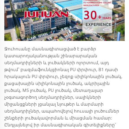
Ջուհուանը մասնագիտացված է բարձր
կատարողականության շինարարական
սեղմադրիչների և լուծակների ոլորտում, այդ
թվում՝ բազմաֆունկցիոնալ PU փրփուր, B1 դասի
հրակայուն PU փրփուր, չեզոք սիլիկոնային լուծակ,
քացախային սիլիկոնային լուծակ, ակրիլային
լուծակ, MS լուծակ, PU լուծակ, մետաղալար
չօգտագործող սեղմադրիչներ, սալիկների
միջանցքների լցանյալ նյութեր և մարմարի
սեղմադրիչներ, ապահովելով հուսալի լուծումներ
շենքերի լուծակավորման և միացման համար:
Ընդլայնելով իր մասնագիտական գիտելիքները՝