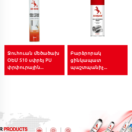
Ջուհուան մեծածախ
Բարձրորակ
ՕԵՄ S10 սփրեյ PU
ցինկապատ
փրփուրային
պաշտպանիչ
ջերմամեկուսացում՝
ծածկույթ - Մետաղյա
ջերմային և
կառուցվածքների և
ձայնամեկուսացման
արդյունաբերական
համար պատերի,
օգտագործման
տանիքների,
համար
առաստաղների
հակակոռոզիոն
համար,
վերականգնում
եղանակային
դիմացկուն, հեշտ