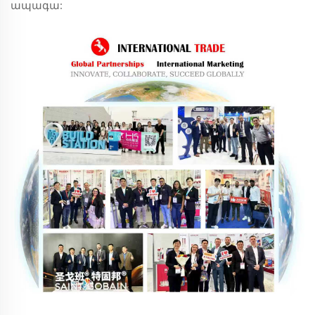
ապագա: