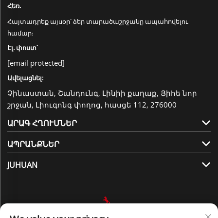
Հեռ.
Հայտադրեք այսօր՝ ձեր տարածաշրջանը ապահովելու
համար։
Էլ. փոստ՝
[email protected]
Ավելացնել:
Չինաստան, Շանդունգ, Լինիի քաղաք, Յիհե նոր
շրջան, Լիուգոնգ փողոց, հասցե 112, 276000
ԱՐԱԳ ՀՂՈՒՄՆԵՐ
ԱՊՐԱՆՔՆԵՐ
JUHUAN