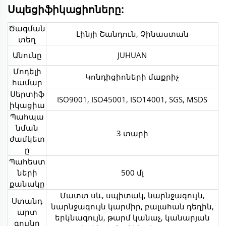
Սպեցիֆիկացիոները:
Ծագման
Լինյի Շանդուն, Չինաստան
տեղ
Անունը
JUHUAN
Մոդելի
Կոնդիցիոների մաքրիչ
համար
Սերտիֆ
ISO9001, ISO45001, ISO14001, SGS, MSDS
իկացիա
Պահպա
նման
3 տարի
ժամկետ
ը
Պահեստ
ների
500 մլ
քանակը
Մատտ սև, սպիտակ, նարնջագույն,
Ստանդ
նարնջագույն կարմիր, բալահան դեղին,
արտ
երկնագույն, թարմ կանաչ, կանարյան
գույնը