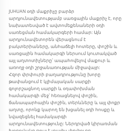
JUHUAN օդի մաքրիչը բարձր
արդյունավետությամբ սառցային մաքրիչ է, որը
նախատեսված է ավտոմեքենաների օդի
սառեցման համակարգերի համար: Այն
արդյունավետորեն վերացնում է
բակտերիաները, անհաճելի հոտերը, փոշին և
սառցային համակարգի ներսում կուտակված
այլ աղտոտիչները՝ ապահովելով մաքուր և
առողջ օդի շրջանառության միջավայր:
Հզոր փրփուրի բաղադրությունը խորը
թափանցում է կլիմայական սարքի
գոլորշացնող սարքի և օդափոխման
համակարգի մեջ՝ հեռացնելով փոշին,
ճանապարհային փոշին, տերևները և այլ փոքր
աղտը, որոնք կարող են խցանել օդի հոսքը և
նվազեցնել համակարգի
արդյունավետությունը: Ներդրված կիրառման
խողովակը թույլ է տալիս փրփուրը