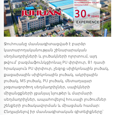
Ջուհուանը մասնագիտացված է բարձր
կատարողականության շինարարական
սեղմադրիչների և լուծակների ոլորտում, այդ
թվում՝ բազմաֆունկցիոնալ PU փրփուր, B1 դասի
հրակայուն PU փրփուր, չեզոք սիլիկոնային լուծակ,
քացախային սիլիկոնային լուծակ, ակրիլային
լուծակ, MS լուծակ, PU լուծակ, մետաղալար
չօգտագործող սեղմադրիչներ, սալիկների
միջանցքների լցանյալ նյութեր և մարմարի
սեղմադրիչներ, ապահովելով հուսալի լուծումներ
շենքերի լուծակավորման և միացման համար:
Ընդլայնելով իր մասնագիտական գիտելիքները՝