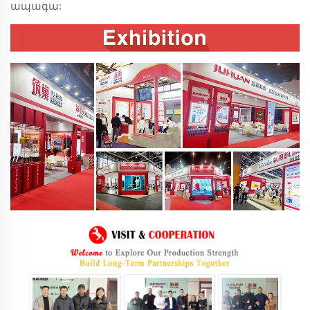
ապագա: