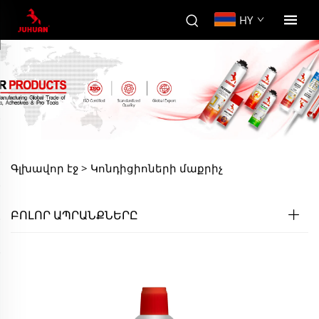
HY
Գլխավոր էջ >
Կոնդիցիոների մաքրիչ
ԲՈԼՈՐ ԱՊՐԱՆՔՆԵՐԸ