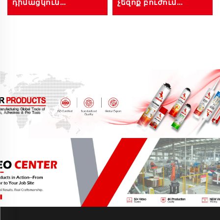
դիմացկուն
չեզոք բուժում
սիլիկոնային
դռների,
սերտիֆիկատ
լուսամուտների,
դռների,
կողոցային շենքերի
պատուհանների,
համար ըստ
վահանապատերի
պատվերի գունային
համար, սև,
նախագծում
սպիտակ, գունավոր,
280 մլ, 300 մլ, մեծ
քանակով