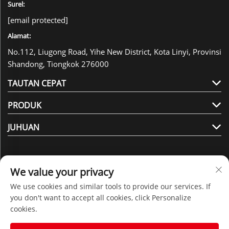
Surel:
[email protected]
Alamat:
No.112, Liugong Road, Yihe New District, Kota Linyi, Provinsi
Shandong, Tiongkok 276000
TAUTAN CEPAT
PRODUK
JUHUAN
We value your privacy
We use cookies and similar tools to provide our services. If
Ikuti Kami
you don't want to accept all cookies, click Personalize
cookies.
Hak Cipta © 2025 oleh Shandong Juhuan New Material