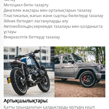
Мотоцикл бетін тазарту
Дөңгелек жақтары мен орталықтарын тазалау
Пластикалық жағын және сыртқы бөліктерді тазалау
Әйнек бетіндегі ластануларды алу
Автомобильдің көркемдік тазалауы мен қолданыста
ұстауы
Өнеркәсіптік беттерді тазалау
Артықшылықтары:
Қатты орындалатын қалдықтарды ерітудің күшті