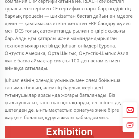
компания CRP сертификатына ие, REACH сәйкестілігі
туралы есептері мен CE сертификаттары бар; өндірістің
барлық процесін — шикізаттан бастап дайын өнімдерге
дейін — қамтамасыз ететін жетілген ERP басқару жүйесі
мен DCS толық автоматтандырылған өндіріс сызығы
бар. Алдыңғы қатарлы және мамандандырылған
технологиялар негізінде Juhuan өнімдері Еуропа,
Оңтүстік Америка, Орта Шығыс, Оңтүстік-Шығыс Азия
және басқа аймақтар сияқты 100-ден астам ел мен
аймаққа сатылады.
Juhuan өзінің әлемдік ұсынысымен әлем бойынша
танымал болып, әлемнің барлық жеріндегі
тұтынушылар арасында жоғары бағаланады. Біз
қызығушылық танытқан қонақтарды, ел ішінен де,
шетелден де, ынтымақтастық орнатуға және бірге
жарқын болашақ құруға жылы қабылдаймыз.