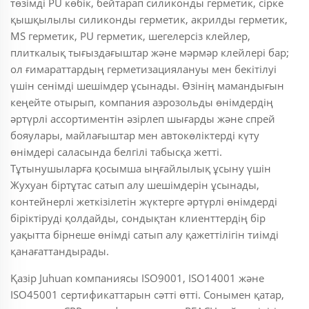
төзімді PU көбік, бейтарап силиконды герметик, сірке
қышқылылы силиконды герметик, акрилды герметик,
MS герметик, PU герметик, шегелерсіз клейлер,
плиткалық тығыздағыштар және мәрмәр клейлері бар;
ол ғимараттардың герметизациялануы мен бекітілуі
үшін сенімді шешімдер ұсынады. Өзінің мамандығын
кеңейте отырып, компания аэрозольды өнімдердің
әртүрлі ассортиментін әзірлеп шығарды және спрей
бояулары, майлағыштар мен автокөліктерді күту
өнімдері саласында белгілі табысқа жетті.
Тұтынушыларға қосымша ыңғайлылық ұсыну үшін
Жухуан біртұтас сатып алу шешімдерін ұсынады,
контейнерлі жеткізілетін жүктерге әртүрлі өнімдерді
біріктіруді қолдайды, сондықтан клиенттердің бір
уақытта бірнеше өнімді сатып алу қажеттілігін тиімді
қанағаттандырады.
Қазір Juhuan компаниясы ISO9001, ISO14001 және
ISO45001 сертификаттарын сәтті өтті. Сонымен қатар,