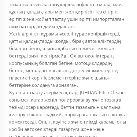
тазартылатын ластануларды: асфальт, смола, май,
құстың қалдықтары мен жол қирпісін тез сіңіріп,
ерітіп және жойып тастау үшін әріпті импортталған
шикізаттардан дайындалған.
Жетілдірілген құрамы әсерлі түрде көпіршіктерді,
қатты қалдықтарды жояды, бірақ автокөліктердің
боялған бетін, шыны қабатын немесе сезімтал
беттерді зиян келтірмейді. Ол автокөліктердің
корпусының боялған бетіне, мотоциклдердің
бетіне, металдан жасалған дөңгелек жиектеріне,
пластикті көрініс элементтеріне және шыны
беттеріне қолдануға арналған.
Қуатты тазарту әсерімен қатар, JUHUAN Pitch Cleaner
сонымен қатар жеңіл полировкалау және тозаңға
төзімді әсер көрсетеді, беттің тазалығын қалпына
келтіруге және гладкий, жарқыраған жағын сақтауға
көмектеседі. Оның қауіпсіз және тиімді құрамы оны
кәсіби автокөліктерді тазартуға және жеке
пайдалануға арналған автокөліктердің