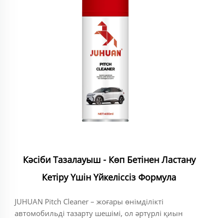
Кәсіби Тазалауыш - Көп Бетінен Ластану
Кетіру Үшін Үйкеліссіз Формула
JUHUAN Pitch Cleaner – жоғары өнімділікті
автомобильді тазарту шешімі, ол әртүрлі қиын