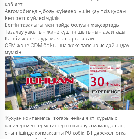
қабілеті
Автомобильдің бояу жүйелері үшін қауіпсіз құрам
Көп беттік үйлесімділік
Беттің тазалығы мен пайда болуын жақсартады
Тазалау уақытын және күштің шығынын азайтады
Кәсіби және сауда мақсаттарына сай
OEM және ODM бойынша жеке тапсырыс дайындау
мүмкін
Жухуан компаниясы жоғары өнімділікті құрылыс
клейлері мен герметиктерін шығаруға маманданған,
оның ішінде көпмақсатты PU көбік, В1 дәрежелі отқа