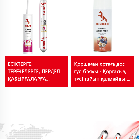
ЕСІКТЕРГЕ,
Қоршаған ортаға дос
ТЕРЕЗЕЛЕРГЕ, ПЕРДЕЛІ
гүл бояуы - Қорғасыз,
ҚАБЫРҒАЛАРҒА
түсі тайып қалмайды,
АРНАЛҒАН ЖӘНЕ
таза және сақталған
ТҮРЛІ-ТҮСТІ ТАҢДАУҒА
гүлдер үшін түстерді
БОЛАТЫН JUHUAN
өзгертуге болады
ТҮРІНДЕГІ СИЛИКАТТЫҚ
ГЕРМЕТИК