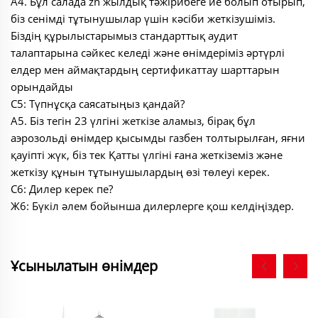
A4. Бұл салада zn жылдық тәжірибеге ие болып отырып,
біз сенімді тұтынушылар үшін кәсіби жеткізушіміз.
Біздің құрылыстарымыз стандарттық аудит
талаптарына сәйкес келеді және өнімдеріміз әртүрлі
елдер мен аймақтардың сертификаттау шарттарын
орындайды
С5: Түпнұсқа саясатыңыз қандай?
A5. Біз тегін 23 үлгіні жеткізе аламыз, бірақ бұл
аэрозольді өнімдер қысымды газбен толтырылған, яғни
қауіпті жүк, біз тек Қатты үлгіні ғана жеткіземіз және
жеткізу құнын тұтынушылардың өзі төлеуі керек.
С6: Дилер керек пе?
Ж6: Бүкіл әлем бойынша дилерлерге қош келдіңіздер.
Ұсынылатын өнімдер