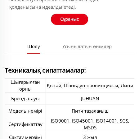
қолданысына идеалды етеді.
Сұраныс
Шолу
Ұсынылатын өнімдер
Техникалық сипаттамалар:
Шығарылған
Қытай, Шаньдун провинциясы, Лини
орны
Бренд атауы
JUHUAN
Модель нөмірі
Питч тазалағыш
ISO9001, ISO45001, ISO14001, SGS,
Сертификаттау
MSDS
Сақтау мерзімі
3 жыл