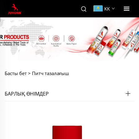
KK
Басты бет >
Питч тазалағыш
БАРЛЫҚ ӨНІМДЕР