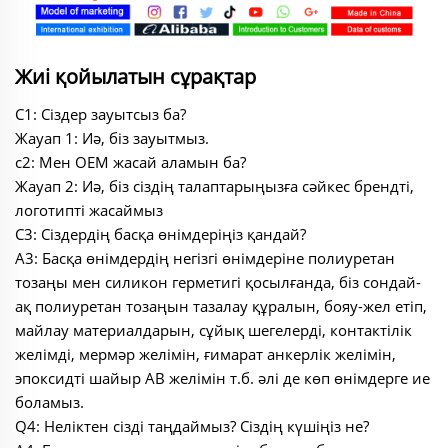
Жиі қойылатын сұрақтар
С1: Сіздер зауытсыз ба?
Жауап 1: Иә, біз зауытмыз.
с2: Мен OEM жасай аламын ба?
Жауап 2: Иә, біз сіздің талаптарыңызға сәйкес брендті,
логотипті жасаймыз
С3: Сіздердің басқа өнімдеріңіз қандай?
A3: Басқа өнімдердің негізгі өнімдеріне полиуретан
тозаңы мен силикон герметигі қосылғанда, біз сондай-
ақ полиуретан тозаңын тазалау құралын, бояу-жел етіп,
майлау материалдарын, сұйық шегелерді, контактілік
желімді, мермәр желімін, ғимарат анкерлік желімін,
эпоксидті шайыр AB желімін т.б. әлі де көп өнімдерге ие
боламыз.
Q4: Неліктен сізді таңдаймыз? Сіздің күшіңіз не?