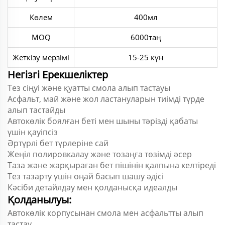
Көлем
400мл
MOQ
6000таң
Жеткізу мерзімі
15-25 күн
Негізгі Ерекшеліктер
Тез сіңуі және қуатты смола алып тастауы
Асфальт, май және жол ластануларын тиімді түрде
алып тастайды
Автокөлік боялған беті мен шыны тәрізді қабаты
үшін қауіпсіз
Әртүрлі бет түрлеріне сай
Жеңіл полировкалау және тозаңға төзімді әсер
Таза және жарқыраған бет пішінін қалпына келтіреді
Тез тазарту үшін оңай басып шашу әдісі
Кәсіби детайлдау мен қолданысқа идеалды
Қолданылуы:
Автокөлік корпусынан смола мен асфальтты алып
тастау