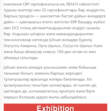
компания CRP сертификатына ие, REACH сәйкестілігі
туралы есептері мен CE сертификаттары бар; өндірістің
барлық процесін — шикізаттан бастап дайын өнімдерге
дейін — қамтамасыз ететін жетілген ERP басқару жүйесі
мен DCS толық автоматтандырылған өндіріс сызығы
бар. Алдыңғы қатарлы және мамандандырылған
технологиялар негізінде Juhuan өнімдері Еуропа,
Оңтүстік Америка, Орта Шығыс, Оңтүстік-Шығыс Азия
және басқа аймақтар сияқты 100-ден астам ел мен
аймаққа сатылады.
Juhuan өзінің әлемдік ұсынысымен әлем бойынша
танымал болып, әлемнің барлық жеріндегі
тұтынушылар арасында жоғары бағаланады. Біз
қызығушылық танытқан қонақтарды, ел ішінен де,
шетелден де, ынтымақтастық орнатуға және бірге
жарқын болашақ құруға жылы қабылдаймыз.