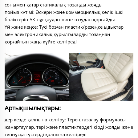
сонымен қатар статикалық тозаңды жояды
пойыз күтімі: Әскери және коммерциялық көлік ішкі
бөліктерін УК-нұсқаудан және тозудан қорғайды
Үй және кеңсе: Түсі бозған пластик/резеңке ыдыстар
мен электроникалық құрылғыларды тозаңнан
қорғайтын жаңа күйге келтіреді
Артықшылықтары:
дер кезде қалпына келтіру: Терең тазалау формуласы
жанартаулар, тері және пластиктердегі кірді жояды және
түпнұсқа түстерді қалпына келтіреді