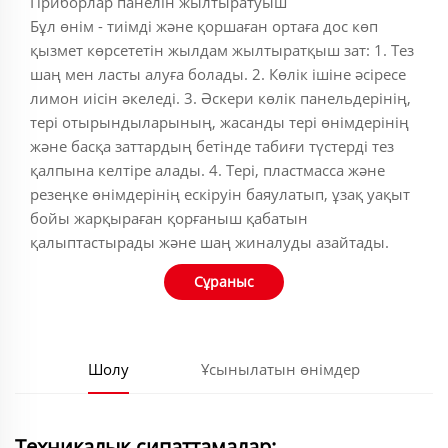
‌‌‌‌‌‌‌Приборлар панелін жылтыратуыш
Бұл өнім - тиімді және қоршаған ортаға дос көп
қызмет көрсететін жылдам жылтыратқыш зат: 1. Тез
шаң мен ласты алуға болады. 2. Көлік ішіне әсіресе
лимон иісін әкеледі. 3. Әскери көлік панельдерінің,
тері отырындыларының, жасанды тері өнімдерінің
және басқа заттардың бетінде табиғи түстерді тез
қалпына келтіре алады. 4. Тері, пластмасса және
резеңке өнімдерінің ескіруін баяулатып, ұзақ уақыт
бойы жарқыраған қорғаныш қабатын
қалыптастырады және шаң жиналуды азайтады.
Сұраныс
Шолу
Ұсынылатын өнімдер
Техникалық сипаттамалар: