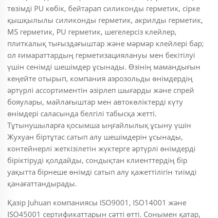
төзімді PU көбік, бейтарап силиконды герметик, сірке
қышқылылы силиконды герметик, акрилды герметик,
MS герметик, PU герметик, шегелерсіз клейлер,
плиткалық тығыздағыштар және мәрмәр клейлері бар;
ол ғимараттардың герметизациялануы мен бекітілуі
үшін сенімді шешімдер ұсынады. Өзінің мамандығын
кеңейте отырып, компания аэрозольды өнімдердің
әртүрлі ассортиментін әзірлеп шығарды және спрей
бояулары, майлағыштар мен автокөліктерді күту
өнімдері саласында белгілі табысқа жетті.
Тұтынушыларға қосымша ыңғайлылық ұсыну үшін
Жухуан біртұтас сатып алу шешімдерін ұсынады,
контейнерлі жеткізілетін жүктерге әртүрлі өнімдерді
біріктіруді қолдайды, сондықтан клиенттердің бір
уақытта бірнеше өнімді сатып алу қажеттілігін тиімді
қанағаттандырады.
Қазір Juhuan компаниясы ISO9001, ISO14001 және
ISO45001 сертификаттарын сәтті өтті. Сонымен қатар,