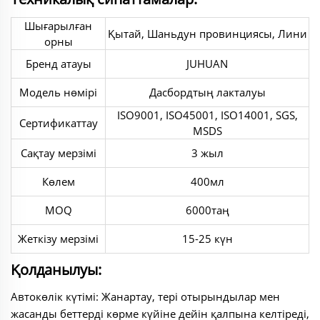
Шығарылған
Қытай, Шаньдун провинциясы, Лини
орны
Бренд атауы
JUHUAN
Модель нөмірі
Дасбордтың лакталуы
ISO9001, ISO45001, ISO14001, SGS,
Сертификаттау
MSDS
Сақтау мерзімі
3 жыл
Көлем
400мл
MOQ
6000таң
Жеткізу мерзімі
15-25 күн
Қолданылуы:
Автокөлік күтімі: Жанартау, тері отырындылар мен
жасанды беттерді көрме күйіне дейін қалпына келтіреді,