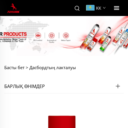
KK
Басты бет >
Дасбордтың лакталуы
БАРЛЫҚ ӨНІМДЕР