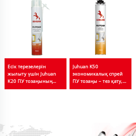
Есік терезелерін
Juhuan K50
жылыту үшін Juhuan
экономикалық спрей
K20 ПУ тозаңының
ПУ тозаңы – тез қату,
спрейі 750 мл
құрылыс пен үйдің
құбырлар мен электр
жөндеуі үшін қол
розеткаларын тұтып
жетімді герметик және
алуға арналған
жылытқыш
серпімді тұрақтылық