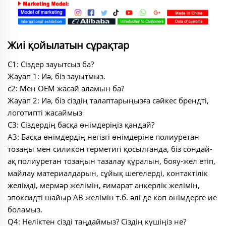
Жиі қойылатын сұрақтар
С1: Сіздер зауытсыз ба?
Жауап 1: Иә, біз зауытмыз.
с2: Мен OEM жасай аламын ба?
Жауап 2: Иә, біз сіздің талаптарыңызға сәйкес брендті,
логотипті жасаймыз
С3: Сіздердің басқа өнімдеріңіз қандай?
A3: Басқа өнімдердің негізгі өнімдеріне полиуретан
тозаңы мен силикон герметигі қосылғанда, біз сондай-
ақ полиуретан тозаңын тазалау құралын, бояу-жел етіп,
майлау материалдарын, сұйық шегелерді, контактілік
желімді, мермәр желімін, ғимарат анкерлік желімін,
эпоксидті шайыр AB желімін т.б. әлі де көп өнімдерге ие
боламыз.
Q4: Неліктен сізді таңдаймыз? Сіздің күшіңіз не?