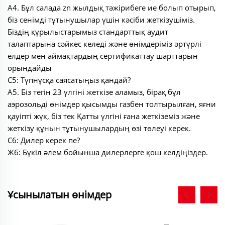
A4. Бұл салада zn жылдық тәжірибеге ие болып отырып,
біз сенімді тұтынушылар үшін кәсіби жеткізушіміз.
Біздің құрылыстарымыз стандарттық аудит
талаптарына сәйкес келеді және өнімдеріміз әртүрлі
елдер мен аймақтардың сертификаттау шарттарын
орындайды
С5: Түпнұсқа саясатыңыз қандай?
A5. Біз тегін 23 үлгіні жеткізе аламыз, бірақ бұл
аэрозольді өнімдер қысымды газбен толтырылған, яғни
қауіпті жүк, біз тек Қатты үлгіні ғана жеткіземіз және
жеткізу құнын тұтынушылардың өзі төлеуі керек.
С6: Дилер керек пе?
Ж6: Бүкіл әлем бойынша дилерлерге қош келдіңіздер.
Ұсынылатын өнімдер