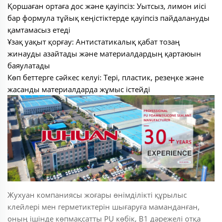
Қоршаған ортаға дос және қауіпсіз: Уытсыз, лимон иісі
бар формула тұйық кеңістіктерде қауіпсіз пайдалануды
қамтамасыз етеді
Ұзақ уақыт қорғау: Антистатикалық қабат тозаң
жинауды азайтады және материалдардың қартаюын
баяулатады
Көп беттерге сәйкес келуі: Тері, пластик, резеңке және
жасанды материалдарда жұмыс істейді
Жухуан компаниясы жоғары өнімділікті құрылыс
клейлері мен герметиктерін шығаруға маманданған,
оның ішінде көпмақсатты PU көбік, В1 дәрежелі отқа