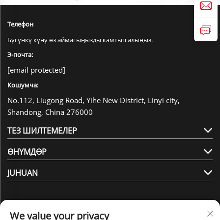
Телефон
Бүгүнкү күнү өз аймагыңызды камтып алыңыз.
Э-почта:
[email protected]
Кошумча:
No.112, Liugong Road, Yihe New District, Linyi city,
Shandong, China 276000
ТЕЗ ШИЛТЕМЕЛЕР
ӨНҮМДӨР
JUHUAN
We value your privacy