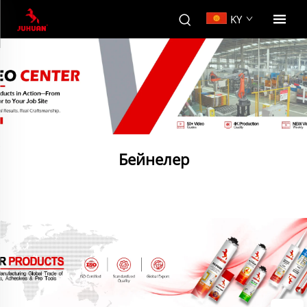
KY
Бейнелер