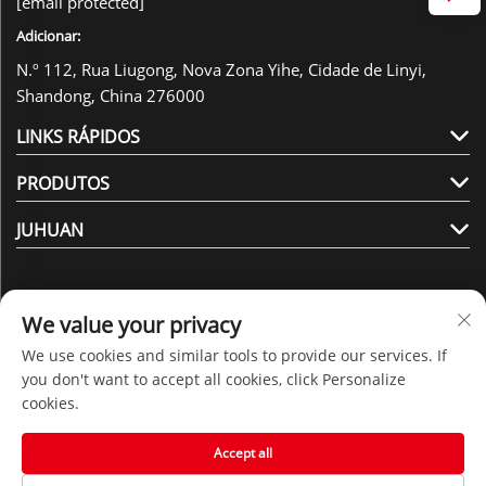
[email protected]
Adicionar:
N.º 112, Rua Liugong, Nova Zona Yihe, Cidade de Linyi,
Shandong, China 276000
LINKS RÁPIDOS
PRODUTOS
JUHUAN
We value your privacy
We use cookies and similar tools to provide our services. If
Siga-nos
you don't want to accept all cookies, click Personalize
cookies.
Direitos autorais © 2025 por Shandong Juhuan New
Accept all
Material Technology Co., Ltd. -
Política de Privacidade