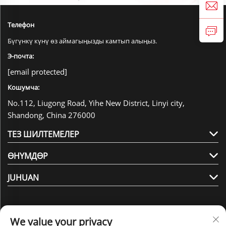
Телефон
Бүгүнкү күнү өз аймагыңызды камтып алыңыз.
Э-почта:
[email protected]
Кошумча:
No.112, Liugong Road, Yihe New District, Linyi city,
Shandong, China 276000
ТЕЗ ШИЛТЕМЕЛЕР
ӨНҮМДӨР
JUHUAN
We value your privacy