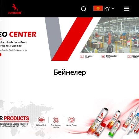
KY
Бейнелер