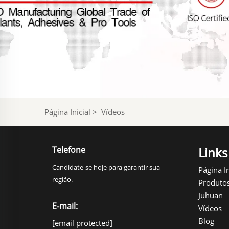
Página Inicial
>
Vídeos
Telefone
Links
Candidate-se hoje para garantir sua
Página In
região.
Produto
Juhuan
E-mail:
Vídeos
Blog
[email protected]