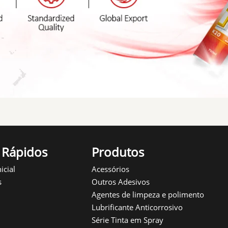
 Rápidos
Produtos
icial
Acessórios
s
Outros Adesivos
Agentes de limpeza e polimento
Lubrificante Anticorrosivo
Série Tinta em Spray