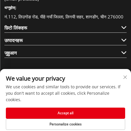
थप्नुहोस्:
नं.112, लिउगोङ रोड, यीहे नयाँ जिल्ला, लिनयी सहर, शानडोंग, चीन 276000
छिटो लिंकहरू
उत्पादनहरू
जुहुआन
We value your privacy
We use cookies and similar tools to provide our services. If
हामीलाई फलो गर्नुहोस्
you don't want to accept all cookies, click Personalize
cookies.
कपीराइट © २०२५ शेंडोंग जुहुआन न्यू मटेरियल टेक्नोलोजी कं, लिमिटेडको हक
Accept all
सुरक्षित छ। -
गोपनीयता नीति
Personalize cookies