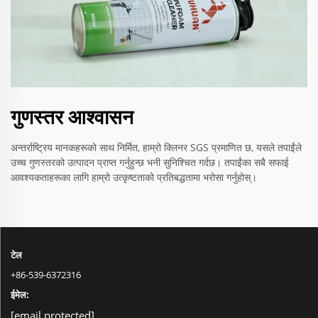
गुणस्तर आश्वासन
अन्तर्राष्ट्रिय मानकहरूको साथ निर्मित, हाम्रो क्लिनर SGS प्रमाणित छ, यसले तपाईंले
उच्च गुणस्तरको उत्पादन प्राप्त गर्नुहुन्छ भनी सुनिश्चित गर्दछ। तपाईंका सबै सफाई
आवश्यकताहरूका लागि हाम्रो उत्कृष्टताको प्रतिबद्धतामा भरोसा गर्नुहोस्।
टेल
+86-539-6372316
ईमेल:
[email protected]