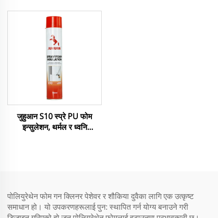
सुपीरियर इन्सुलेशन
कार्यशील, पर्यावरण मैत्री
जुहुआन S10 स्प्रे PU फोम
इन्सुलेशन, थर्मल र ध्वनि
प्रतिरोधक भित्ता, छाना, छाता,
मौसम प्रतिरोधी, सरल
एप्लिकेशनका लागि
पोलियुरेथेन फोम गन क्लिनर पेशेवर र शौकिया दुवैका लागि एक उत्कृष्ट
समाधान हो। यो उपकरणहरूलाई पुन: स्थापित गर्न योग्य बनाउने गरी
डिजाइन गरिएको हो जुन पोलियुरेथेन फोमलाई हटाउनमा प्रभावकारी छ।