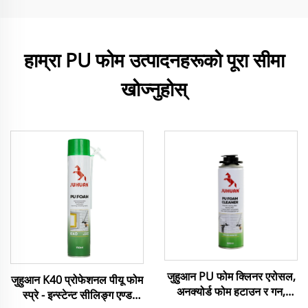
हाम्रा PU फोम उत्पादनहरूको पूरा सीमा
खोज्नुहोस्
जुहुआन PU फोम क्लिनर एरोसल,
जुहुआन K40 प्रोफेशनल पीयू फोम
अनक्योर्ड फोम हटाउन र गन,
स्प्रे - इन्स्टेन्ट सीलिङ्ग एण्ड
एडाप्टर, भाल्भहरू सफा गर्न त्वरित