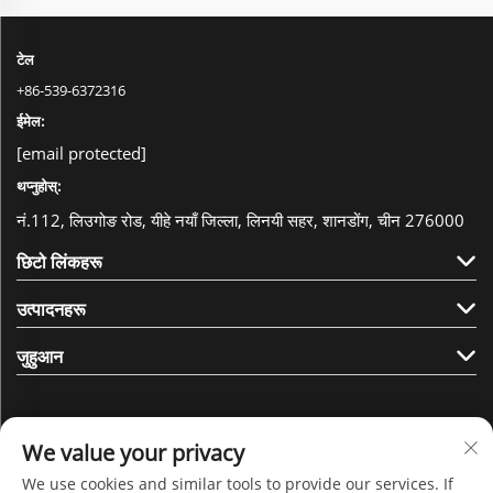
टेल
+86-539-6372316
ईमेल:
[email protected]
थप्नुहोस्:
नं.112, लिउगोङ रोड, यीहे नयाँ जिल्ला, लिनयी सहर, शानडोंग, चीन 276000
छिटो लिंकहरू
उत्पादनहरू
जुहुआन
We value your privacy
We use cookies and similar tools to provide our services. If
हामीलाई फलो गर्नुहोस्