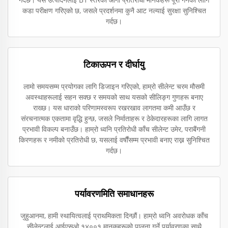
कडा परीक्षण गरिएको छ, जसले प्रदर्शनमा कुनै आट नल्याई सुरक्षा सुनिश्चित
गर्दछ।
टिकाऊपन र दीर्घायु
लामो समयसम्म प्रयोगका लागि डिजाइन गरिएको, हाम्रो सीलेन्ट चरम मौसमी
अवस्थाहरूलाई सहन सक्छ र समयको साथ यसको सीलिङ्ग गुणहरू बनाए
राख्छ। यस धाराको परिणामस्वरूप रखरखाव लागतमा कमी आउँछ र
संरचनात्मक एकतामा वृद्धि हुन्छ, जसले निर्माताहरू र ठेकेदारहरूका लागि लागत
प्रभावी विकल्प बनाउँछ। हाम्रो ध्वनि प्रतिरोधी काँच सीलेन्ट उमेर, पराबैंगनी
किरणहरू र नमीको प्रतिरोधी छ, यसलाई वर्षौंसम्म प्रभावी बनाए राख्न सुनिश्चित
गर्दछ।
पर्यावरणमिति समाधानहरू
जुहुआनमा, हामी स्थायित्वलाई प्राथमिकता दिन्छौं। हाम्रो ध्वनि अवरोधक काँच
सीलेन्टलाई आईएसओ १४००१ मानकहरूको पालना गर्ने पर्यावरणका साथै