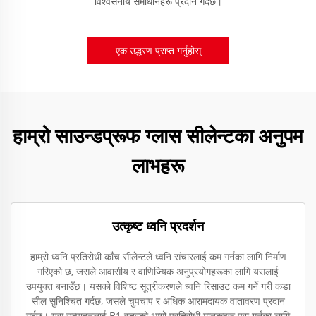
विश्वसनीय समाधानहरू प्रदान गर्दछ।
एक उद्धरण प्राप्त गर्नुहोस्
हाम्रो साउन्डप्रूफ ग्लास सीलेन्टका अनुपम
लाभहरू
उत्कृष्ट ध्वनि प्रदर्शन
हाम्रो ध्वनि प्रतिरोधी काँच सीलेन्टले ध्वनि संचारलाई कम गर्नका लागि निर्माण
गरिएको छ, जसले आवासीय र वाणिज्यिक अनुप्रयोगहरूका लागि यसलाई
उपयुक्त बनाउँछ। यसको विशिष्ट सूत्रीकरणले ध्वनि रिसाउट कम गर्ने गरी कडा
सील सुनिश्चित गर्दछ, जसले चुपचाप र अधिक आरामदायक वातावरण प्रदान
गर्दछ। यस उत्पादनलाई B1 स्तरको आगो प्रतिरोधी मानकहरू पूरा गर्नका लागि