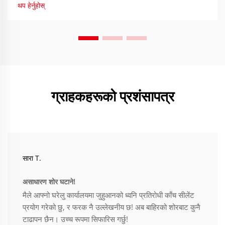
थप हेर्नुहोस्
ग्राहकहरूको प्रशंसापत्र
सारा T.
असाधारण शोर घटाने!
मैले आफ्नो घरेलु कार्यालयमा जुहुआनको ध्वनि प्रतिरोधी काँच सीलेंट
प्रयोग गरेको छु, र फरक नै उल्लेखनीय छ! अब बाहिरको शोरबाट कुनै
टाढापन छैन। उच्च रूपमा सिफारिस गर्छु!